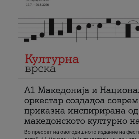
А1 Македонија и Национа
оркестар создадоа совре
приказна инспирирана од
македонското културно н
Во пресрет на овогодишното издание на фест