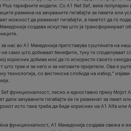
r Plus тарифните модели. Со A1 Net Sef, веќе популарен 
ците размена на зачуваните гигабајти за пакети или ус
ат можност да разменат гигабајти, а пакетот да го пода
1 Македонија создава искуства што ја трансформираат о
сниците.
 за нас во А1 Македонија претставува суштината на наш
 не само што добиваат бенефити, туку ги споделуваат с
екој корисник добива моќ да го искористи своето секојд
 што трае и за него и за неговите пријатели. Ова е ушт
еку технологија, со вистинска слобода на избор,“ изјави
ија.
 Sef функционалност, лесно и едноставно преку Мојот 
т дали зачуваните гигабајти ќе ги разменат за пакет ил
рокот исто така треба да биде корисник на А1 Alfa или A
оќна функционалност, А1 Македонија создава свежа и и