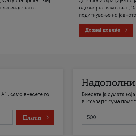
„Културна врска“, чиј
денеска и официјално 
а легендарната
одговорна кампања „Од
подигнување на јавната 
Дознај повеќе
Надополни
 А1, само внесете го
Внесете ја сумата кој
.
внесувајте сума помеѓ
Плати