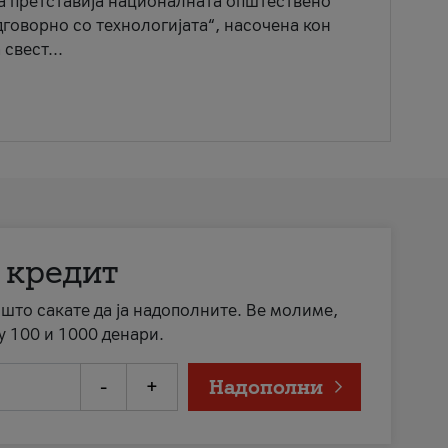
ја претставија националната општествено
говорно со технологијата“, насочена кон
свест...
 кредит
а што сакате да ја надополните. Ве молиме,
у 100 и 1000 денари.
-
+
Надополни