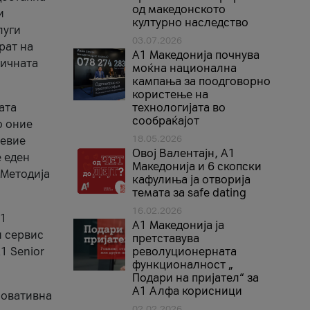
од македонското
и
културно наследство
луги
03.07.2026
рат на
A1 Македонија почнува
бичната
моќна национална
кампања за поодговорно
користење на
ата
технологијата во
сообраќајот
о оние
18.05.2026
невие
Овој Валентајн, A1
е еден
Македонија и 6 скопски
 Методија
кафулиња ја отворија
темата за safe dating
16.02.2026
А1
А1 Македонија ја
и сервис
претставува
1 Senior
револуционерната
функционалност „
Подари на пријател“ за
А1 Алфа корисници
новативна
02.02.2026