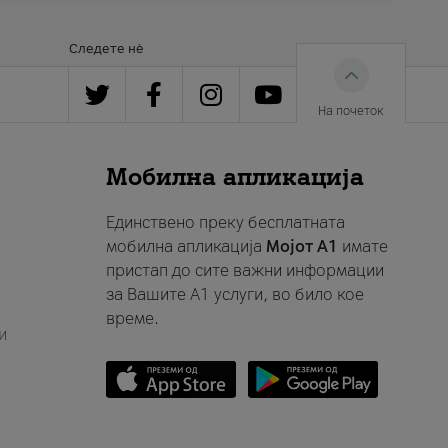
Следете нè
На почеток
Мобилна апликација
Единствено преку бесплатната
мобилна апликација
Мојот A1
имате
пристап до сите важни информации
за Вашите A1 услуги, во било кое
време.
и