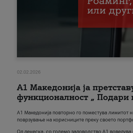
02.02.2026
А1 Македонија ја претста
функционалност „ Подари 
А1 Македонија повторно го поместува лимитот 
поврзување на корисниците преку своето портф
Од денеска, со големо задоволство А1 воведува 