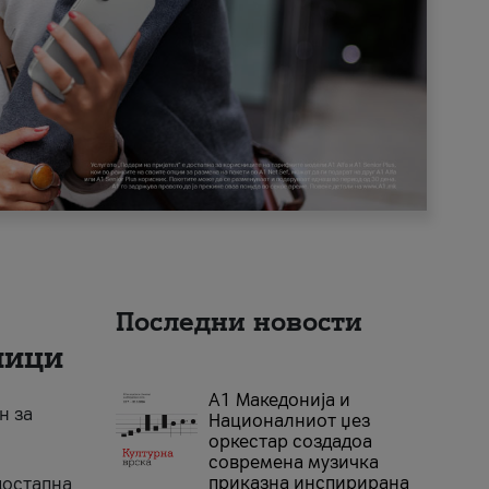
Последни новости
ници
А1 Македонија и
н за
Националниот џез
оркестар создадоа
современа музичка
приказна инспирирана
достапна