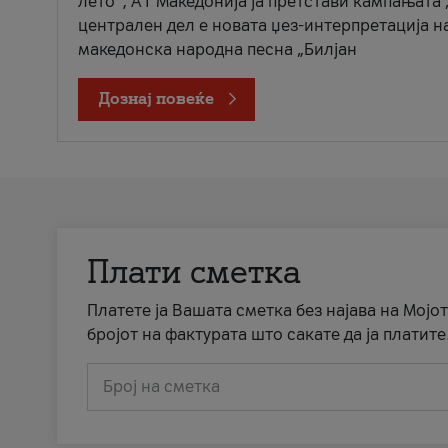
лето“, А1 Македонија ја претстави кампањата 
централен дел е новата џез-интерпретација н
македонска народна песна „Билјан
Дознај повеќе
Плати сметка
Платете ја Вашата сметка без најава на Мојот
бројот на фактурата што сакате да ја платите
Број на сметка