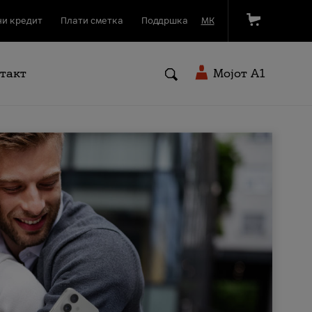
и кредит
Плати сметка
Поддршка
МК
такт
Мојот A1