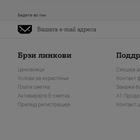
Бидете во тек
Брзи линкови
Подд
Ценовници
Секција 
Услови за користење
Контакт 
Плати сметка
Закажи б
Активирајте Е-сметка
A1 Прода
Припејд регистрација
Контакт 