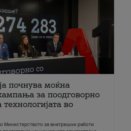
ја почнува моќна
кампања за поодговорно
 технологијата во
со Министерството за внатрешни работи