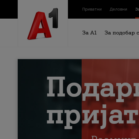
Приватни
Деловни
З
За А1
За подобар 