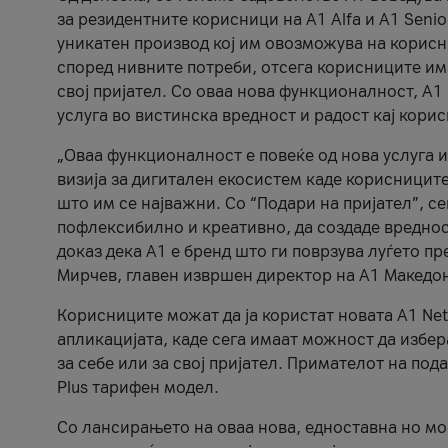
за резидентните корисници на А1 Alfa и A1 Senio
уникатен производ кој им овозможува на корисни
според нивните потреби, отсега корисниците има
свој пријател. Со оваа нова функционалност, А
услуга во вистинска вредност и радост кај кори
„Оваа функционалност е повеќе од нова услуга и
визија за дигитален екосистем каде корисниците
што им се најважни. Со “Подари на пријател”, с
пофлексибилно и креативно, да создаде вредност
доказ дека А1 е бренд што ги поврзува луѓето пр
Мирчев, главен извршен директор на А1 Македон
Корисниците можат да ја користат новата А1 Net
апликацијата, каде сега имаат можност да избера
за себе или за свој пријател. Примателот на пода
Plus тарифен модел.
Со лансирањето на оваа нова, едноставна но м