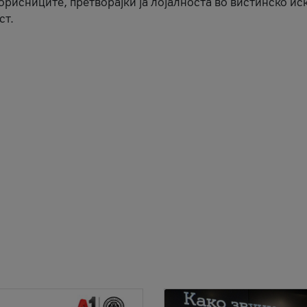
корисниците, претворајќи ја лојалноста во вистинско ис
ст.