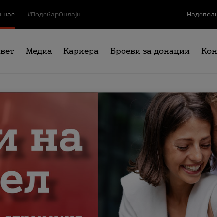
а нас
#ПодобарОнлајн
Надополн
свет
Медиа
Кариера
Броеви за донации
Кон