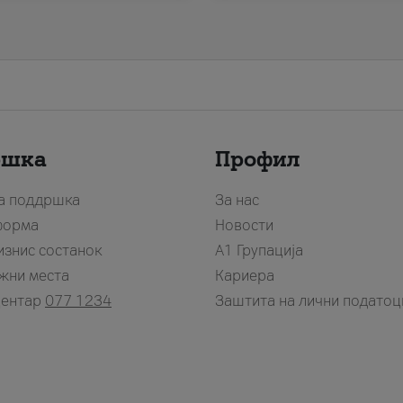
ршка
Профил
за поддршка
За нас
форма
Новости
изнис состанок
А1 Групација
жни места
Кариера
центар
077 1234
Заштита на лични податоц