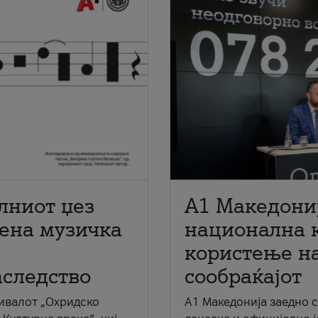
лниот џез
A1 Македони
мена музичка
национална 
користење на
аследство
сообраќајот
ивалот „Охридско
A1 Македонија заедно 