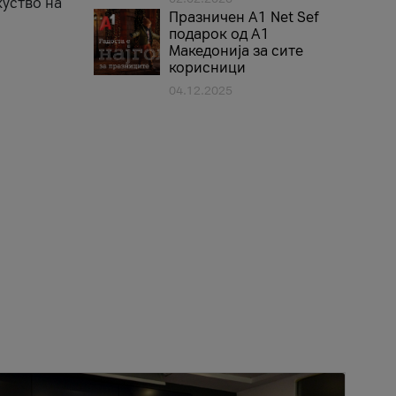
куство на
Празничен A1 Net Sеf
подарок од А1
Македонија за сите
корисници
04.12.2025