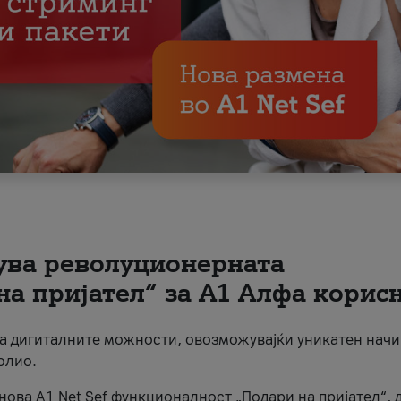
вува револуционерната
на пријател“ за А1 Алфа корис
на дигиталните можности, овозможувајќи уникатен начи
олио.
нова A1 Net Sef функционалност „Подари на пријател“, 