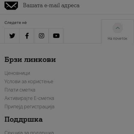
Следете нè
На почеток
Брзи линкови
Ценовници
Услови за користење
Плати сметка
Активирајте Е-сметка
Припејд регистрација
Поддршка
Секција за поддршка