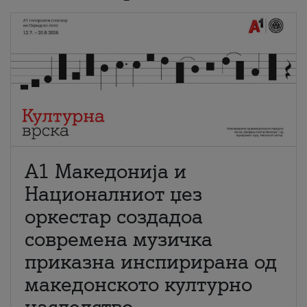
А1 Македонија и
Националниот џез
оркестар создадоа
современа музичка
приказна инспирирана од
македонското културно