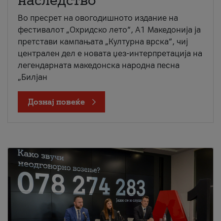
наследство
Во пресрет на овогодишното издание на
фестивалот „Охридско лето“, А1 Македонија ја
претстави кампањата „Културна врска“, чиј
централен дел е новата џез-интерпретација на
легендарната македонска народна песна
„Билјан
Дознај повеќе