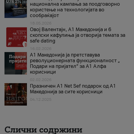
национална кампања за поодговорно
користење на технологијата во
сообраќајот
18.05.2026
Овој Валентајн, A1 Македонија и 6
скопски кафулиња ја отворија темата за
safe dating
16.02.2026
А1 Македонија ја претставува
револуционерната функционалност „
Подари на пријател“ за А1 Алфа
корисници
02.02.2026
Празничен A1 Net Sеf подарок од А1
Македонија за сите корисници
04.12.2025
Слични содржини