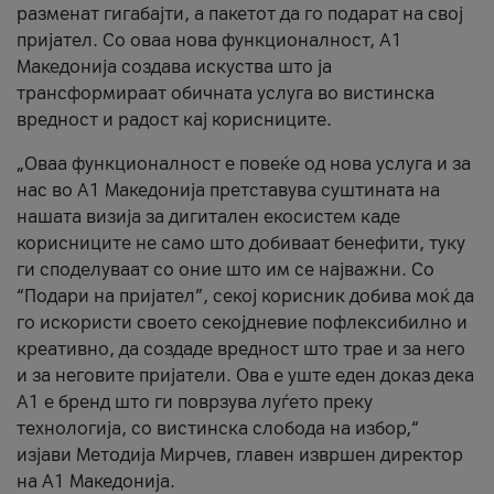
разменат гигабајти, а пакетот да го подарат на свој
пријател. Со оваа нова функционалност, А1
Македонија создава искуства што ја
трансформираат обичната услуга во вистинска
вредност и радост кај корисниците.
„Оваа функционалност е повеќе од нова услуга и за
нас во А1 Македонија претставува суштината на
нашата визија за дигитален екосистем каде
корисниците не само што добиваат бенефити, туку
ги споделуваат со оние што им се најважни. Со
“Подари на пријател”, секој корисник добива моќ да
го искористи своето секојдневие пофлексибилно и
креативно, да создаде вредност што трае и за него
и за неговите пријатели. Ова е уште еден доказ дека
А1 е бренд што ги поврзува луѓето преку
технологија, со вистинска слобода на избор,“
изјави Методија Мирчев, главен извршен директор
на А1 Македонија.