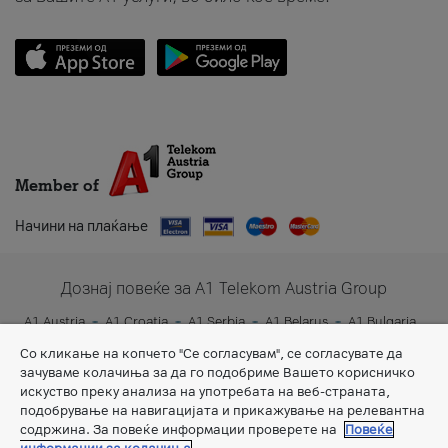
Member of
Начини на плаќање
Дознај повеќе за A1 Telekom Austria Group
A1 Austria
A1 Croatia
A1 Serbia
A1 Belarus
A1 Bulgaria
A1 Slovenia
A1 Digital
Со кликање на копчето "Се согласувам", се согласувате да
зачуваме колачиња за да го подобриме Вашето корисничко
искуство преку анализа на употребата на веб-страната,
подобрување на навигацијата и прикажување на релевантна
содржина. За повеќе информации проверете на
Повеќе