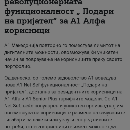
револуционерната
функционалност „ Подари
За нас
на пријател“ за А1 Алфа
#ПодобарОнлајн
корисници
А1 Македонија повторно го поместува лимитот на
дигиталните можности, овозможувајќи уникатен
начин за поврзување на корисниците преку своето
портфолио.
Од денеска, со големо задоволство А1 воведува
нова A1 Net Sef функционалност „Подари на
пријател“, достапна за резидентните корисници на
А1 Alfa и A1 Senior Plus тарифните модели. Со A1
Net Sef, веќе популарен и уникатен производ кој им
овозможува на корисниците размена на зачуваните
гигабајти за пакети или услуги според нивните
потреби, отсега корисниците имаат можност да