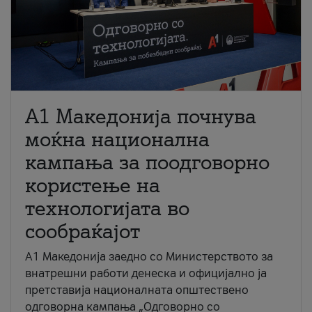
A1 Македонија почнува
моќна национална
кампања за поодговорно
користење на
технологијата во
сообраќајот
A1 Македонија заедно со Министерството за
внатрешни работи денеска и официјално ја
претставија националната општествено
одговорна кампања „Одговорно со