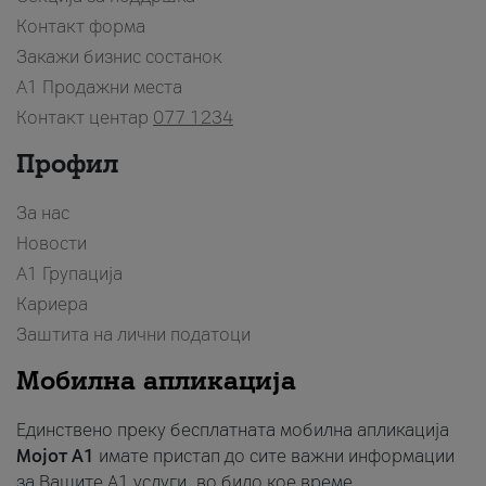
Контакт форма
Закажи бизнис состанок
A1 Продажни места
Контакт центар
077 1234
Профил
За нас
Новости
А1 Групација
Кариера
Заштита на лични податоци
Мобилна апликација
Единствено преку бесплатната мобилна апликација
Мојот A1
имате пристап до сите важни информации
за Вашите A1 услуги, во било кое време.