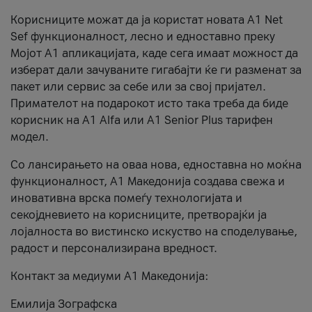
Корисниците можат да ја користат новата А1 Net
Sef функционалност, лесно и едноставно преку
Мојот А1 апликацијата, каде сега имаат можност да
изберат дали зачуваните гигабајти ќе ги разменат за
пакет или сервис за себе или за свој пријател.
Примателот на подарокот исто така треба да биде
корисник на А1 Alfa или A1 Senior Plus тарифен
модел.
Со лансирањето на оваа нова, едноставна но моќна
функционалност, А1 Македонија создава свежа и
иновативна врска помеѓу технологијата и
секојдневието на корисниците, претворајќи ја
лојалноста во вистинско искуство на споделување,
радост и персонализирана вредност.
Контакт за медиуми А1 Македонија:
Емилија Зографска