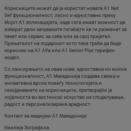
Корисниците можат да ја користат новата А1 Net
Sef функционалност, лесно и едноставно преку
Мојот А1 апликацијата, каде сега имаат можност да
изберат дали зачуваните гигабајти ќе ги разменат за
пакет или сервис за себе или за свој пријател.
Примателот на подарокот исто така треба да биде
корисник на А1 Alfa или A1 Senior Plus тарифен
модел.
Со лансирањето на оваа нова, едноставна но моќна
функционалност, А1 Македонија создава свежа и
иновативна врска помеѓу технологијата и
секојдневието на корисниците, претворајќи ја
лојалноста во вистинско искуство на споделување,
радост и персонализирана вредност.
Контакт за медиуми А1 Македонија:
Емилија Зографска