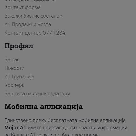
Контакт форма
Закажи бизнис состанок
A1 Продажни места
Контакт центар
077 1234
Профил
За нас
Новости
А1 Групација
Кариера
Заштита на лични податоци
Мобилна апликација
Единствено преку бесплатната мобилна апликација
Мојот A1
имате пристап до сите важни информации
за Вашите A1 услуги, во било кое време.