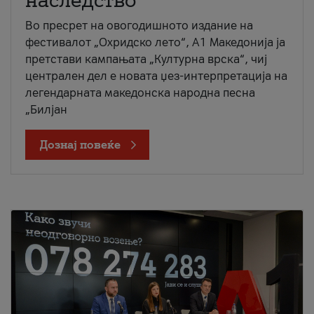
наследство
Во пресрет на овогодишното издание на
фестивалот „Охридско лето“, А1 Македонија ја
претстави кампањата „Културна врска“, чиј
централен дел е новата џез-интерпретација на
легендарната македонска народна песна
„Билјан
Дознај повеќе