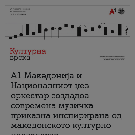
А1 Македонија и
Националниот џез
оркестар создадоа
современа музичка
приказна инспирирана од
македонското културно