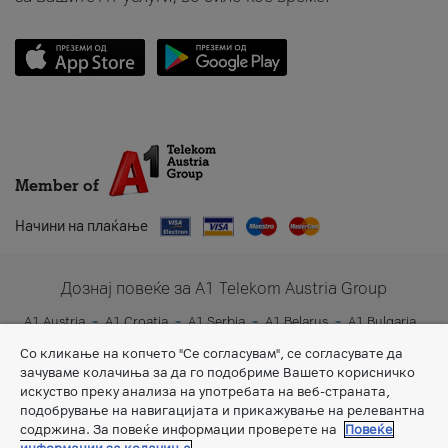
Member of
Начини на плаќање
Дознај повеќе за A1 Telekom Austria Group
A1 Austria
A1 Croatia
A1 Serbia
A1 Belarus
A1 Bulgaria
A1 Slovenia
A1 Digital
Со кликање на копчето "Се согласувам", се согласувате да
зачуваме колачиња за да го подобриме Вашето корисничко
искуство преку анализа на употребата на веб-страната,
подобрување на навигацијата и прикажување на релевантна
содржина. За повеќе информации проверете на
Повеќе