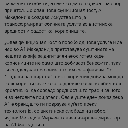
разменат гигабајти, а пакетот да го подарат на свој
пријател. Со оваа нова функционалност, А1
Македонија создава искуства што ја
трансформираат обичната услуга во вистинска
вредност и радост кај корисниците.
„Оваа функционалност е повеќе од нова услуга и за
нас во А1 Македонија претставува суштината на
нашата визија за дигитален екосистем каде
корисниците не само што добиваат бенефити, туку
ги споделуваат со оние што им се најважни. Со
“Подари на пријател”, секој корисник добива моќ да
го искористи своето секојдневие пофлексибилно и
креативно, да создаде вредност што трае и за него
и за неговите пријатели. Ова е уште еден доказ дека
А1 е бренд што ги поврзува луѓето преку
технологија, со вистинска слобода на избор,“
изјави Методија Мирчев, главен извршен директор
на А1 Македонија.