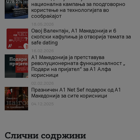
национална кампања за поодговорно
користење на технологијата во
сообраќајот
18.05.2026
Овој Валентајн, A1 Македонија и 6
скопски кафулиња ја отворија темата за
safe dating
16.02.2026
А1 Македонија ја претставува
револуционерната функционалност „
Подари на пријател“ за А1 Алфа
корисници
02.02.2026
Празничен A1 Net Sеf подарок од А1
Македонија за сите корисници
04.12.2025
Слични содржини