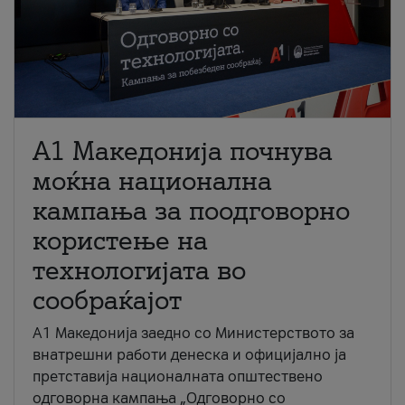
A1 Македонија почнува
моќна национална
кампања за поодговорно
користење на
технологијата во
сообраќајот
A1 Македонија заедно со Министерството за
внатрешни работи денеска и официјално ја
претставија националната општествено
одговорна кампања „Одговорно со