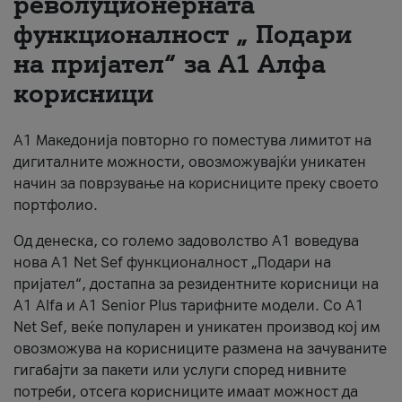
револуционерната
функционалност „ Подари
За нас
на пријател“ за А1 Алфа
#ПодобарОнлајн
корисници
А1 Македонија повторно го поместува лимитот на
дигиталните можности, овозможувајќи уникатен
начин за поврзување на корисниците преку своето
портфолио.
Од денеска, со големо задоволство А1 воведува
нова A1 Net Sef функционалност „Подари на
пријател“, достапна за резидентните корисници на
А1 Alfa и A1 Senior Plus тарифните модели. Со A1
Net Sef, веќе популарен и уникатен производ кој им
овозможува на корисниците размена на зачуваните
гигабајти за пакети или услуги според нивните
потреби, отсега корисниците имаат можност да