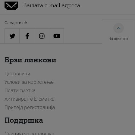
Следете нè
На почеток
Брзи линкови
Ценовници
Услови за користење
Плати сметка
Активирајте Е-сметка
Припејд регистрација
Поддршка
Секција за поддршка