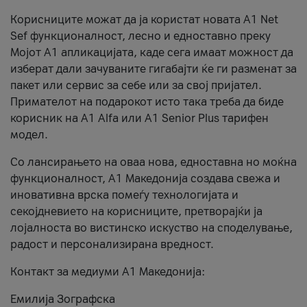
Корисниците можат да ја користат новата А1 Net
Sef функционалност, лесно и едноставно преку
Мојот А1 апликацијата, каде сега имаат можност да
изберат дали зачуваните гигабајти ќе ги разменат за
пакет или сервис за себе или за свој пријател.
Примателот на подарокот исто така треба да биде
корисник на А1 Alfa или A1 Senior Plus тарифен
модел.
Со лансирањето на оваа нова, едноставна но моќна
функционалност, А1 Македонија создава свежа и
иновативна врска помеѓу технологијата и
секојдневието на корисниците, претворајќи ја
лојалноста во вистинско искуство на споделување,
радост и персонализирана вредност.
Контакт за медиуми А1 Македонија:
Емилија Зографска