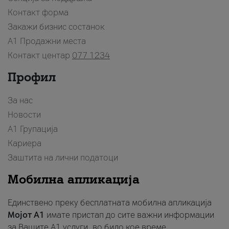
Контакт форма
Закажи бизнис состанок
A1 Продажни места
Контакт центар
077 1234
Профил
За нас
Новости
А1 Групација
Кариера
Заштита на лични податоци
Мобилна апликација
Единствено преку бесплатната мобилна апликација
Мојот A1
имате пристап до сите важни информации
за Вашите A1 услуги, во било кое време.