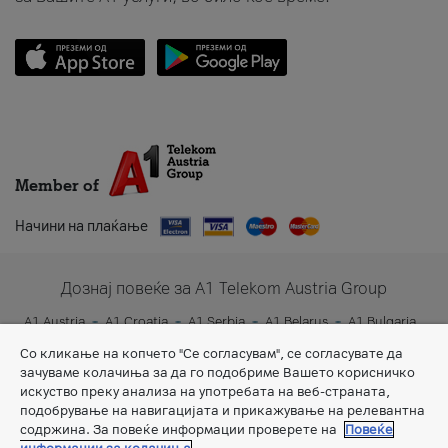
Member of
Начини на плаќање
Дознај повеќе за A1 Telekom Austria Group
A1 Austria
A1 Croatia
A1 Serbia
A1 Belarus
A1 Bulgaria
A1 Slovenia
A1 Digital
Со кликање на копчето "Се согласувам", се согласувате да
зачуваме колачиња за да го подобриме Вашето корисничко
искуство преку анализа на употребата на веб-страната,
подобрување на навигацијата и прикажување на релевантна
содржина. За повеќе информации проверете на
Повеќе