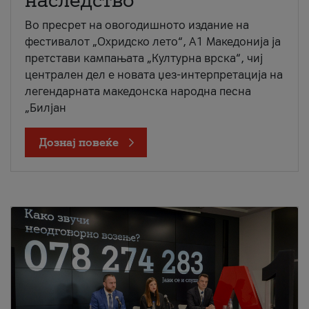
наследство
Во пресрет на овогодишното издание на
фестивалот „Охридско лето“, А1 Македонија ја
претстави кампањата „Културна врска“, чиј
централен дел е новата џез-интерпретација на
легендарната македонска народна песна
„Билјан
Дознај повеќе