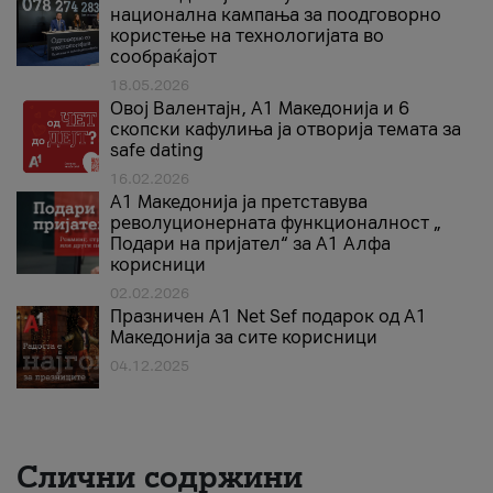
национална кампања за поодговорно
користење на технологијата во
сообраќајот
18.05.2026
Овој Валентајн, A1 Македонија и 6
скопски кафулиња ја отворија темата за
safe dating
16.02.2026
А1 Македонија ја претставува
револуционерната функционалност „
Подари на пријател“ за А1 Алфа
корисници
02.02.2026
Празничен A1 Net Sеf подарок од А1
Македонија за сите корисници
04.12.2025
Слични содржини