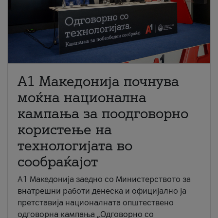
A1 Македонија почнува
моќна национална
кампања за поодговорно
користење на
технологијата во
сообраќајот
A1 Македонија заедно со Министерството за
внатрешни работи денеска и официјално ја
претставија националната општествено
одговорна кампања „Одговорно со