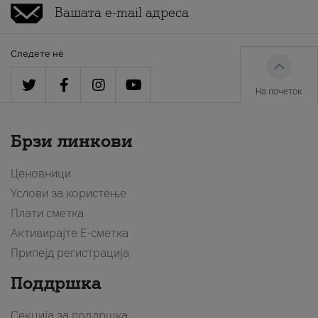
Следете нè
На почеток
Брзи линкови
Ценовници
Услови за користење
Плати сметка
Активирајте Е-сметка
Припејд регистрација
Поддршка
Секција за поддршка