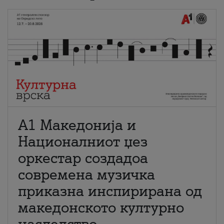
А1 Македонија и
Националниот џез
оркестар создадоа
современа музичка
приказна инспирирана од
македонското културно