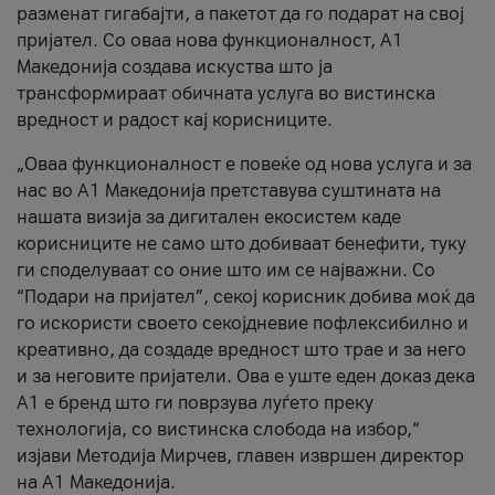
разменат гигабајти, а пакетот да го подарат на свој
пријател. Со оваа нова функционалност, А1
Македонија создава искуства што ја
трансформираат обичната услуга во вистинска
вредност и радост кај корисниците.
„Оваа функционалност е повеќе од нова услуга и за
нас во А1 Македонија претставува суштината на
нашата визија за дигитален екосистем каде
корисниците не само што добиваат бенефити, туку
ги споделуваат со оние што им се најважни. Со
“Подари на пријател”, секој корисник добива моќ да
го искористи своето секојдневие пофлексибилно и
креативно, да создаде вредност што трае и за него
и за неговите пријатели. Ова е уште еден доказ дека
А1 е бренд што ги поврзува луѓето преку
технологија, со вистинска слобода на избор,“
изјави Методија Мирчев, главен извршен директор
на А1 Македонија.