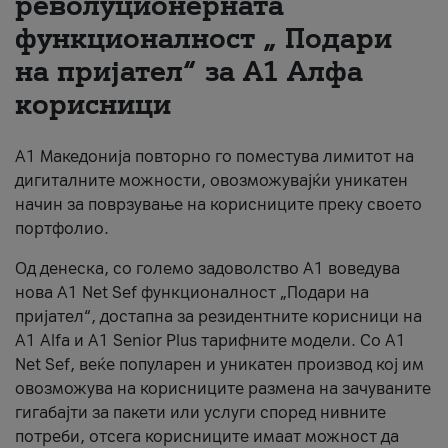
револуционерната
функционалност „ Подари
За нас
на пријател“ за А1 Алфа
#ПодобарОнлајн
корисници
А1 Македонија повторно го поместува лимитот на
дигиталните можности, овозможувајќи уникатен
начин за поврзување на корисниците преку своето
портфолио.
Од денеска, со големо задоволство А1 воведува
нова A1 Net Sef функционалност „Подари на
пријател“, достапна за резидентните корисници на
А1 Alfa и A1 Senior Plus тарифните модели. Со A1
Net Sef, веќе популарен и уникатен производ кој им
овозможува на корисниците размена на зачуваните
гигабајти за пакети или услуги според нивните
потреби, отсега корисниците имаат можност да