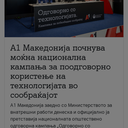
A1 Македонија почнува
моќна национална
кампања за поодговорно
користење на
технологијата во
сообраќајот
A1 Македонија заедно со Министерството за
внатрешни работи денеска и официјално ја
претставија националната општествено
одговорна кампања „Одговорно со