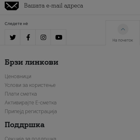
Следете нè
На почеток
Брзи линкови
Ценовници
Услови за користење
Плати сметка
Активирајте Е-сметка
Припејд регистрација
Поддршка
Секција за поддршка