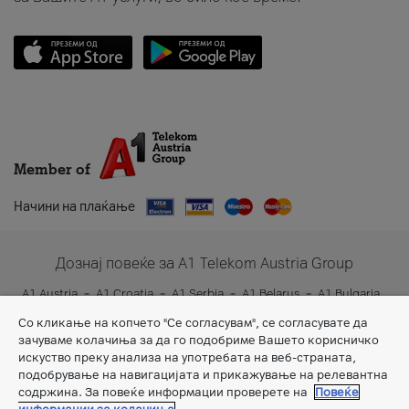
Member of
Начини на плаќање
Дознај повеќе за A1 Telekom Austria Group
A1 Austria
A1 Croatia
A1 Serbia
A1 Belarus
A1 Bulgaria
A1 Slovenia
A1 Digital
Со кликање на копчето "Се согласувам", се согласувате да
зачуваме колачиња за да го подобриме Вашето корисничко
искуство преку анализа на употребата на веб-страната,
подобрување на навигацијата и прикажување на релевантна
содржина. За повеќе информации проверете на
Повеќе