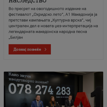
наследство
Во пресрет на овогодишното издание на
фестивалот „Охридско лето“, А1 Македонија ја
претстави кампањата „Културна врска“, чиј
централен дел е новата џез-интерпретација на
легендарната македонска народна песна
„Билјан
Дознај повеќе