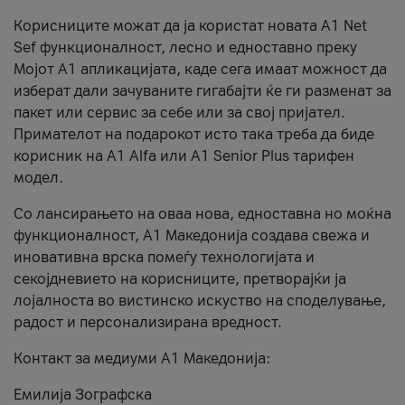
Корисниците можат да ја користат новата А1 Net
Sef функционалност, лесно и едноставно преку
Мојот А1 апликацијата, каде сега имаат можност да
изберат дали зачуваните гигабајти ќе ги разменат за
пакет или сервис за себе или за свој пријател.
Примателот на подарокот исто така треба да биде
корисник на А1 Alfa или A1 Senior Plus тарифен
модел.
Со лансирањето на оваа нова, едноставна но моќна
функционалност, А1 Македонија создава свежа и
иновативна врска помеѓу технологијата и
секојдневието на корисниците, претворајќи ја
лојалноста во вистинско искуство на споделување,
радост и персонализирана вредност.
Контакт за медиуми А1 Македонија:
Емилија Зографска