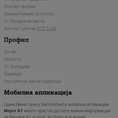
Контакт форма
Закажи бизнис состанок
A1 Продажни места
Контакт центар
077 1234
Профил
За нас
Новости
А1 Групација
Кариера
Заштита на лични податоци
Мобилна апликација
Единствено преку бесплатната мобилна апликација
Мојот A1
имате пристап до сите важни информации
за Вашите A1 услуги, во било кое време.