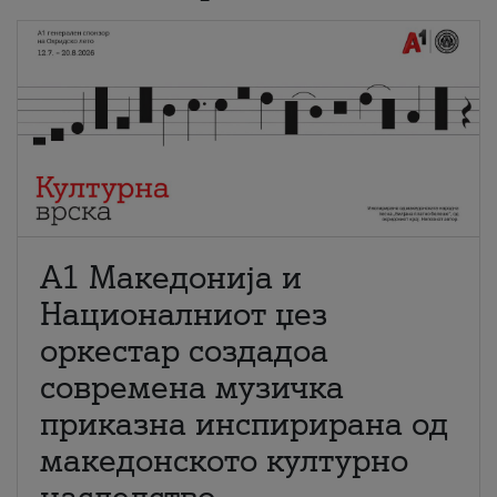
А1 Македонија и
Националниот џез
оркестар создадоа
современа музичка
приказна инспирирана од
македонското културно