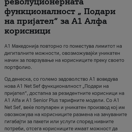
револуционерната
функционалност „ Подари
За нас
на пријател“ за А1 Алфа
#ПодобарОнлајн
корисници
А1 Македонија повторно го поместува лимитот на
дигиталните можности, овозможувајќи уникатен
начин за поврзување на корисниците преку своето
портфолио.
Од денеска, со големо задоволство А1 воведува
нова A1 Net Sef функционалност „Подари на
пријател“, достапна за резидентните корисници на
А1 Alfa и A1 Senior Plus тарифните модели. Со A1
Net Sef, веќе популарен и уникатен производ кој им
овозможува на корисниците размена на зачуваните
гигабајти за пакети или услуги според нивните
потреби, отсега корисниците имаат можност да