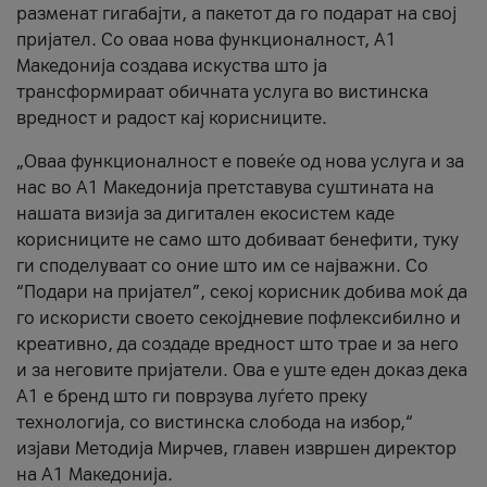
разменат гигабајти, а пакетот да го подарат на свој
пријател. Со оваа нова функционалност, А1
Македонија создава искуства што ја
трансформираат обичната услуга во вистинска
вредност и радост кај корисниците.
„Оваа функционалност е повеќе од нова услуга и за
нас во А1 Македонија претставува суштината на
нашата визија за дигитален екосистем каде
корисниците не само што добиваат бенефити, туку
ги споделуваат со оние што им се најважни. Со
“Подари на пријател”, секој корисник добива моќ да
го искористи своето секојдневие пофлексибилно и
креативно, да создаде вредност што трае и за него
и за неговите пријатели. Ова е уште еден доказ дека
А1 е бренд што ги поврзува луѓето преку
технологија, со вистинска слобода на избор,“
изјави Методија Мирчев, главен извршен директор
на А1 Македонија.