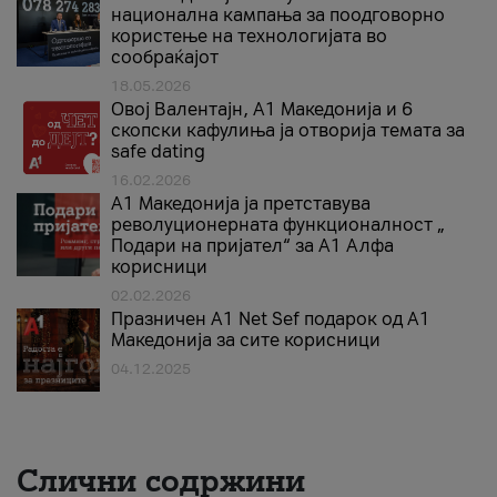
национална кампања за поодговорно
користење на технологијата во
сообраќајот
18.05.2026
Овој Валентајн, A1 Македонија и 6
скопски кафулиња ја отворија темата за
safe dating
16.02.2026
А1 Македонија ја претставува
револуционерната функционалност „
Подари на пријател“ за А1 Алфа
корисници
02.02.2026
Празничен A1 Net Sеf подарок од А1
Македонија за сите корисници
04.12.2025
Слични содржини