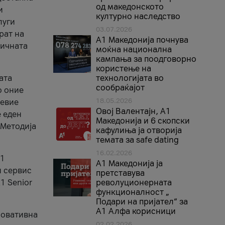
од македонското
и
културно наследство
луги
03.07.2026
рат на
A1 Македонија почнува
бичната
моќна национална
кампања за поодговорно
користење на
ата
технологијата во
сообраќајот
о оние
18.05.2026
невие
Овој Валентајн, A1
е еден
Македонија и 6 скопски
 Методија
кафулиња ја отворија
темата за safe dating
16.02.2026
А1
А1 Македонија ја
и сервис
претставува
1 Senior
револуционерната
функционалност „
Подари на пријател“ за
А1 Алфа корисници
новативна
02.02.2026