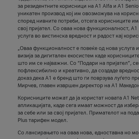
за резидентните корисници на А1 Alfa и A1 Senio
уникатен производ кој им овозможува на корисни
според нивните потреби, отсега корисниците има
свој пријател. Со оваа нова функционалност, А
услуга во вистинска вредност и радост кај кори
„Оваа функционалност е повеќе од нова услуга и
визија за дигитален екосистем каде корисниците
што им се најважни. Со “Подари на пријател”, с
пофлексибилно и креативно, да создаде вредност
доказ дека А1 е бренд што ги поврзува луѓето пр
Мирчев, главен извршен директор на А1 Македон
Корисниците можат да ја користат новата А1 Net
апликацијата, каде сега имаат можност да избера
за себе или за свој пријател. Примателот на пода
Plus тарифен модел.
Со лансирањето на оваа нова, едноставна но м