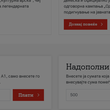
„Културна врска“, чиј
денеска и официјално 
а легендарната
одговорна кампања „Од
подигнување на јавната 
Дознај повеќе
Надополни
 А1, само внесете го
Внесете ја сумата кој
.
внесувајте сума помеѓ
Плати