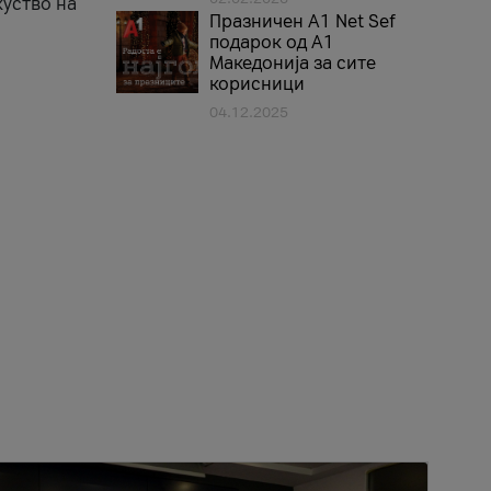
куство на
Празничен A1 Net Sеf
подарок од А1
Македонија за сите
корисници
04.12.2025