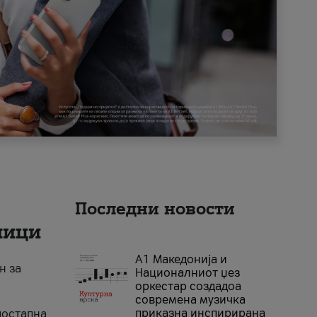
Последни новости
ници
А1 Македонија и
н за
Националниот џез
оркестар создадоа
современа музичка
приказна инспирирана
достапна