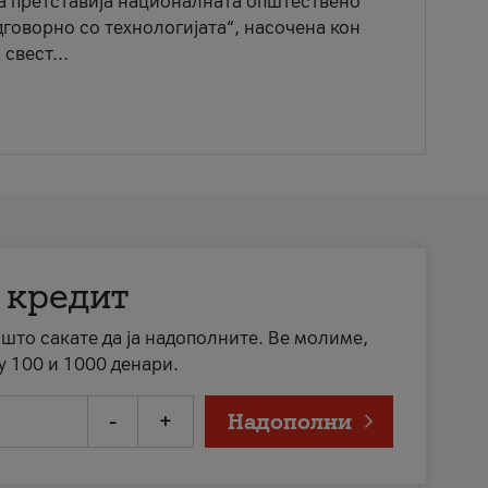
ја претставија националната општествено
говорно со технологијата“, насочена кон
свест...
 кредит
а што сакате да ја надополните. Ве молиме,
у 100 и 1000 денари.
-
+
Надополни