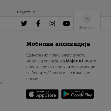
Следете нè
На почеток
Мобилна апликација
Единствено преку бесплатната
мобилна апликација
Мојот A1
имате
пристап до сите важни информации
за Вашите A1 услуги, во било кое
време.
и