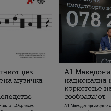
лниот џез
A1 Македони
мена музичка
национална 
користење на
аследство
сообраќајот
ивалот „Охридско
A1 Македонија заедно 