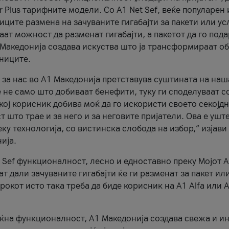
r Plus тарифните модели. Со A1 Net Sef, веќе популарен 
ците размена на зачуваните гигабајти за пакети или ус
ат можност да разменат гигабајти, а пакетот да го пода
1 Македонија создава искуства што ја трансформираат о
сниците.
 за нас во А1 Македонија претставува суштината на наш
 не само што добиваат бенефити, туку ги споделуваат с
екој корисник добива моќ да го искористи своето секојд
 што трае и за него и за неговите пријатели. Ова е ушт
еку технологија, со вистинска слобода на избор,“ изјави
ија.
 Sef функционалност, лесно и едноставно преку Мојот 
т дали зачуваните гигабајти ќе ги разменат за пакет ил
рокот исто така треба да биде корисник на А1 Alfa или A
оќна функционалност, А1 Македонија создава свежа и и