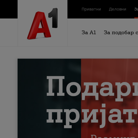
Приватни
Деловни
З
За А1
За подобар 