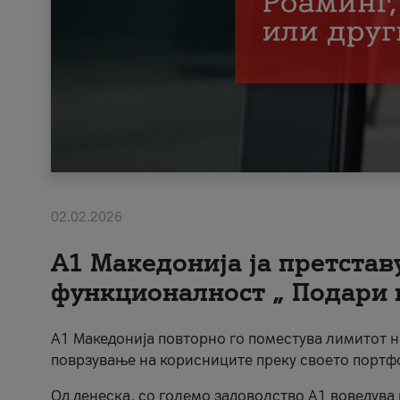
02.02.2026
А1 Македонија ја претста
функционалност „ Подари 
А1 Македонија повторно го поместува лимитот 
поврзување на корисниците преку своето портф
Од денеска, со големо задоволство А1 воведува 