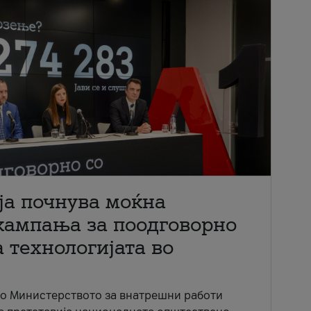
ја почнува моќна
кампања за поодговорно
 технологијата во
со Министерството за внатрешни работи