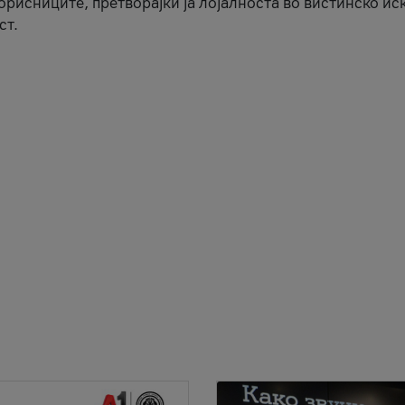
корисниците, претворајќи ја лојалноста во вистинско ис
ст.