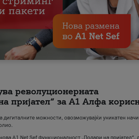
вува револуционерната
на пријател“ за А1 Алфа корис
на дигиталните можности, овозможувајќи уникатен начи
олио.
нова A1 Net Sef функционалност „Подари на пријател“, 