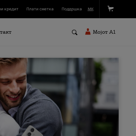
и кредит
Плати сметка
Поддршка
МК
такт
Мојот A1