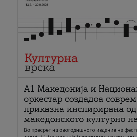
А1 Македонија и Национа
оркестар создадоа совре
приказна инспирирана од
македонското културно н
Во пресрет на овогодишното издание на фест