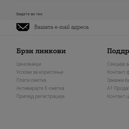
Бидете во тек
Брзи линкови
Подд
Ценовници
Секција 
Услови за користење
Контакт 
Плати сметка
Закажи б
Активирајте Е-сметка
A1 Прода
Припејд регистрација
Контакт 