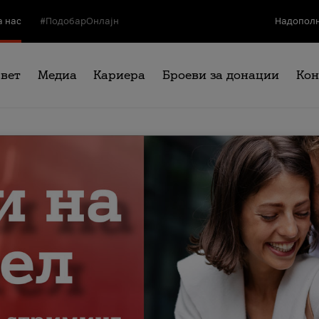
а нас
#ПодобарОнлајн
Надополн
свет
Медиа
Кариера
Броеви за донации
Кон