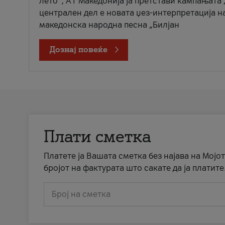
лето“, А1 Македонија ја претстави кампањата 
централен дел е новата џез-интерпретација н
македонска народна песна „Билјан
Дознај повеќе
Плати сметка
Платете ја Вашата сметка без најава на Мојот
бројот на фактурата што сакате да ја платите
Број на сметка