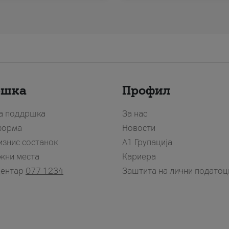
ршка
Профил
за поддршка
За нас
форма
Новости
изнис состанок
А1 Групација
жни места
Кариера
центар
077 1234
Заштита на лични податоц