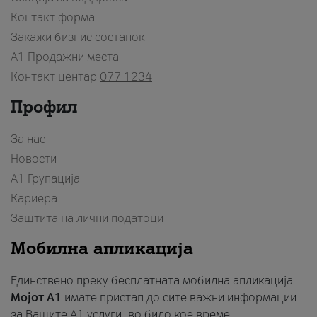
Контакт форма
Закажи бизнис состанок
A1 Продажни места
Контакт центар
077 1234
Профил
За нас
Новости
А1 Групација
Кариера
Заштита на лични податоци
Мобилна апликација
Единствено преку бесплатната мобилна апликација
Мојот A1
имате пристап до сите важни информации
за Вашите A1 услуги, во било кое време.