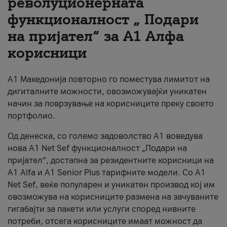
револуционерната
функционалност „ Подари
За нас
на пријател“ за А1 Алфа
#ПодобарОнлајн
корисници
А1 Македонија повторно го поместува лимитот на
дигиталните можности, овозможувајќи уникатен
начин за поврзување на корисниците преку своето
портфолио.
Од денеска, со големо задоволство А1 воведува
нова A1 Net Sef функционалност „Подари на
пријател“, достапна за резидентните корисници на
А1 Alfa и A1 Senior Plus тарифните модели. Со A1
Net Sef, веќе популарен и уникатен производ кој им
овозможува на корисниците размена на зачуваните
гигабајти за пакети или услуги според нивните
потреби, отсега корисниците имаат можност да