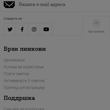
Следете нè
На почеток
Брзи линкови
Ценовници
Услови за користење
Плати сметка
Активирајте Е-сметка
Припејд регистрација
Поддршка
Секција за поддршка