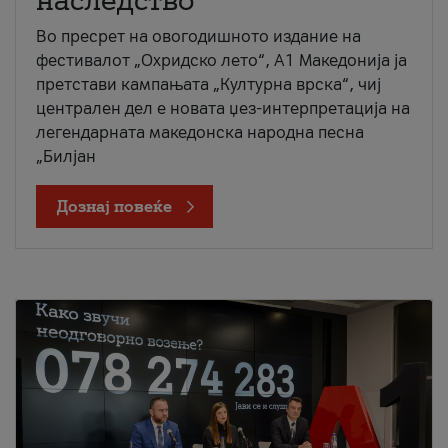
наследство
Во пресрет на овогодишното издание на
фестивалот „Охридско лето“, А1 Македонија ја
претстави кампањата „Културна врска“, чиј
централен дел е новата џез-интерпретација на
легендарната македонска народна песна
„Билјан
Дознај повеќе