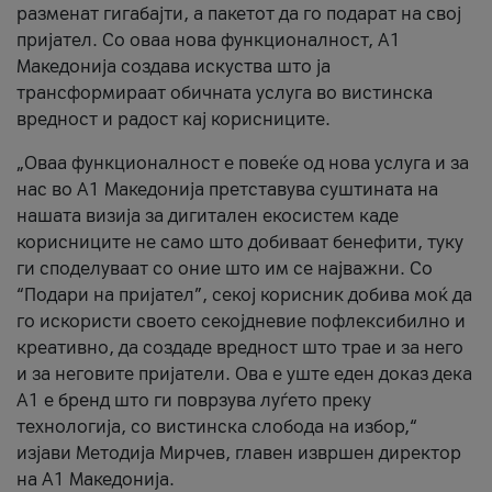
разменат гигабајти, а пакетот да го подарат на свој
пријател. Со оваа нова функционалност, А1
Македонија создава искуства што ја
трансформираат обичната услуга во вистинска
вредност и радост кај корисниците.
„Оваа функционалност е повеќе од нова услуга и за
нас во А1 Македонија претставува суштината на
нашата визија за дигитален екосистем каде
корисниците не само што добиваат бенефити, туку
ги споделуваат со оние што им се најважни. Со
“Подари на пријател”, секој корисник добива моќ да
го искористи своето секојдневие пофлексибилно и
креативно, да создаде вредност што трае и за него
и за неговите пријатели. Ова е уште еден доказ дека
А1 е бренд што ги поврзува луѓето преку
технологија, со вистинска слобода на избор,“
изјави Методија Мирчев, главен извршен директор
на А1 Македонија.