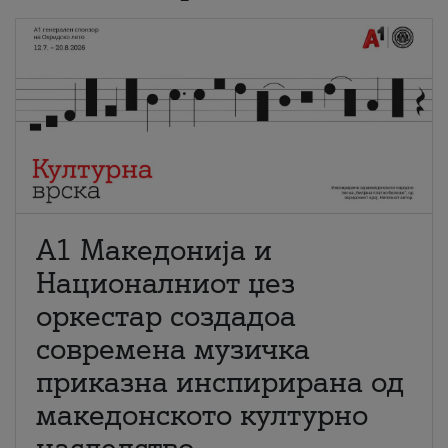
А1 Македонија и
Националниот џез
оркестар создадоа
современа музичка
приказна инспирирана од
македонското културно