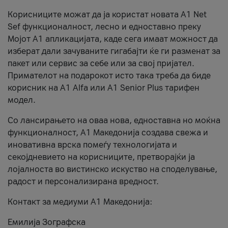
Корисниците можат да ја користат новата А1 Net
Sef функционалност, лесно и едноставно преку
Мојот А1 апликацијата, каде сега имаат можност да
изберат дали зачуваните гигабајти ќе ги разменат за
пакет или сервис за себе или за свој пријател.
Примателот на подарокот исто така треба да биде
корисник на А1 Alfa или A1 Senior Plus тарифен
модел.
Со лансирањето на оваа нова, едноставна но моќна
функционалност, А1 Македонија создава свежа и
иновативна врска помеѓу технологијата и
секојдневието на корисниците, претворајќи ја
лојалноста во вистинско искуство на споделување,
радост и персонализирана вредност.
Контакт за медиуми А1 Македонија:
Емилија Зографска