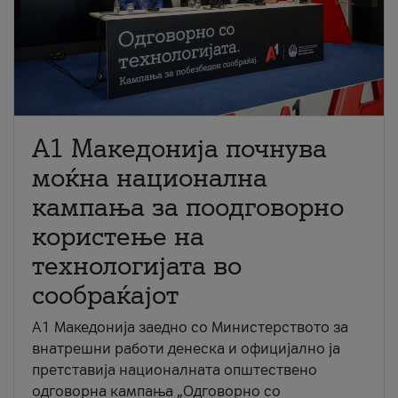
A1 Македонија почнува
моќна национална
кампања за поодговорно
користење на
технологијата во
сообраќајот
A1 Македонија заедно со Министерството за
внатрешни работи денеска и официјално ја
претставија националната општествено
одговорна кампања „Одговорно со