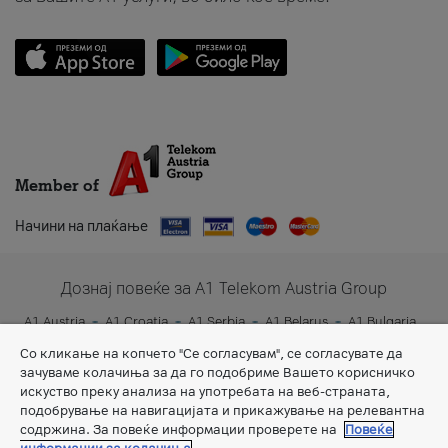
Member of
Начини на плаќање
Дознај повеќе за A1 Telekom Austria Group
A1 Austria
A1 Croatia
A1 Serbia
A1 Belarus
A1 Bulgaria
A1 Slovenia
A1 Digital
Со кликање на копчето "Се согласувам", се согласувате да
зачуваме колачиња за да го подобриме Вашето корисничко
искуство преку анализа на употребата на веб-страната,
подобрување на навигацијата и прикажување на релевантна
содржина. За повеќе информации проверете на
Повеќе