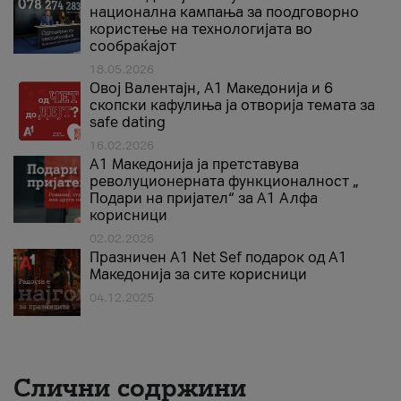
национална кампања за поодговорно
користење на технологијата во
сообраќајот
18.05.2026
Овој Валентајн, A1 Македонија и 6
скопски кафулиња ја отворија темата за
safe dating
16.02.2026
А1 Македонија ја претставува
револуционерната функционалност „
Подари на пријател“ за А1 Алфа
корисници
02.02.2026
Празничен A1 Net Sеf подарок од А1
Македонија за сите корисници
04.12.2025
Слични содржини