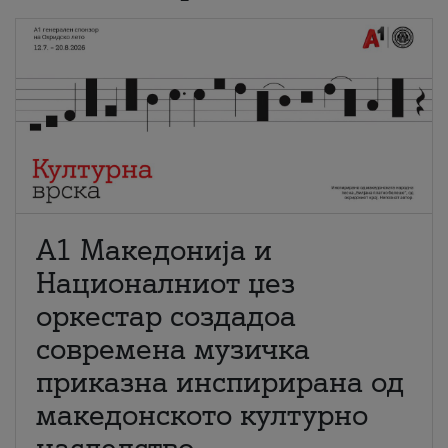
А1 Македонија и
Националниот џез
оркестар создадоа
современа музичка
приказна инспирирана од
македонското културно