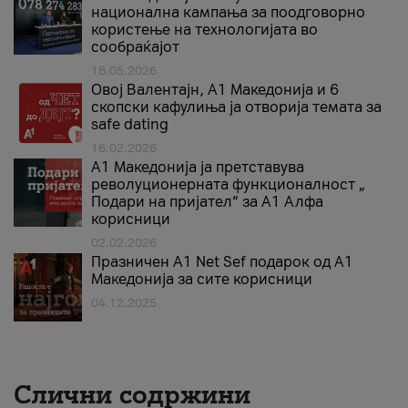
национална кампања за поодговорно
користење на технологијата во
сообраќајот
18.05.2026
Овој Валентајн, A1 Македонија и 6
скопски кафулиња ја отворија темата за
safe dating
16.02.2026
А1 Македонија ја претставува
револуционерната функционалност „
Подари на пријател“ за А1 Алфа
корисници
02.02.2026
Празничен A1 Net Sеf подарок од А1
Македонија за сите корисници
04.12.2025
Слични содржини