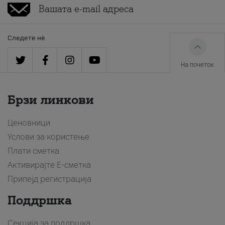
Следете нè
На почеток
Брзи линкови
Ценовници
Услови за користење
Плати сметка
Активирајте Е-сметка
Припејд регистрација
Поддршка
Секција за поддршка