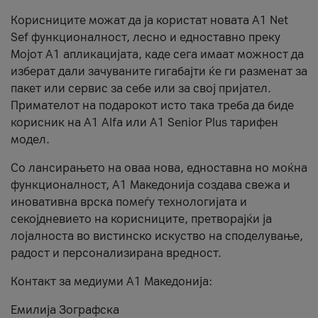
Корисниците можат да ја користат новата А1 Net
Sef функционалност, лесно и едноставно преку
Мојот А1 апликацијата, каде сега имаат можност да
изберат дали зачуваните гигабајти ќе ги разменат за
пакет или сервис за себе или за свој пријател.
Примателот на подарокот исто така треба да биде
корисник на А1 Alfa или A1 Senior Plus тарифен
модел.
Со лансирањето на оваа нова, едноставна но моќна
функционалност, А1 Македонија создава свежа и
иновативна врска помеѓу технологијата и
секојдневието на корисниците, претворајќи ја
лојалноста во вистинско искуство на споделување,
радост и персонализирана вредност.
Контакт за медиуми А1 Македонија:
Емилија Зографска