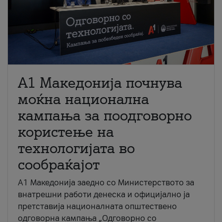
A1 Македонија почнува
моќна национална
кампања за поодговорно
користење на
технологијата во
сообраќајот
A1 Македонија заедно со Министерството за
внатрешни работи денеска и официјално ја
претставија националната општествено
одговорна кампања „Одговорно со