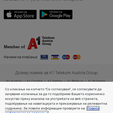
Member of
Начини на плаќање
Дознај повеќе за A1 Telekom Austria Group
A1 Austria
A1 Croatia
A1 Serbia
A1 Belarus
A1 Bulgaria
A1 Slovenia
A1 Digital
Со кликање на копчето "Се согласувам", се согласувате да
зачуваме колачиња за да го подобриме Вашето корисничко
искуство преку анализа на употребата на веб-страната,
подобрување на навигацијата и прикажување на релевантна
содржина. За повеќе информации проверете на
Повеќе