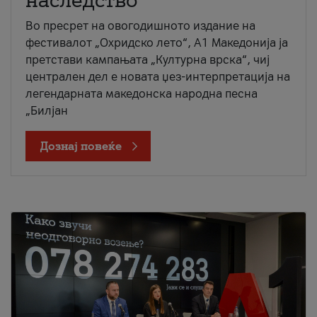
наследство
Во пресрет на овогодишното издание на
фестивалот „Охридско лето“, А1 Македонија ја
претстави кампањата „Културна врска“, чиј
централен дел е новата џез-интерпретација на
легендарната македонска народна песна
„Билјан
Дознај повеќе