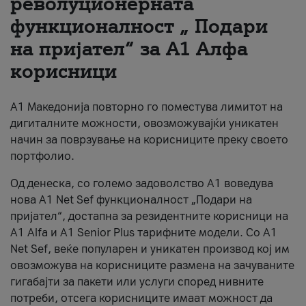
револуционерната
функционалност „ Подари
За нас
на пријател“ за А1 Алфа
#ПодобарОнлајн
корисници
А1 Македонија повторно го поместува лимитот на
дигиталните можности, овозможувајќи уникатен
начин за поврзување на корисниците преку своето
портфолио.
Од денеска, со големо задоволство А1 воведува
нова A1 Net Sef функционалност „Подари на
пријател“, достапна за резидентните корисници на
А1 Alfa и A1 Senior Plus тарифните модели. Со A1
Net Sef, веќе популарен и уникатен производ кој им
овозможува на корисниците размена на зачуваните
гигабајти за пакети или услуги според нивните
потреби, отсега корисниците имаат можност да