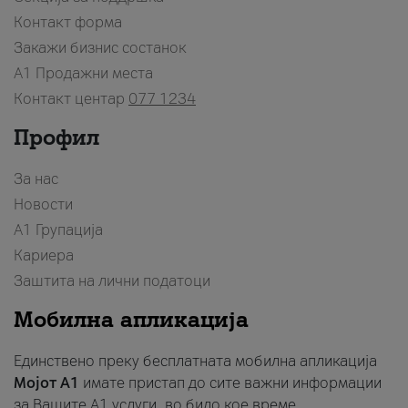
Контакт форма
Закажи бизнис состанок
A1 Продажни места
Контакт центар
077 1234
Профил
За нас
Новости
А1 Групација
Кариера
Заштита на лични податоци
Мобилна апликација
Единствено преку бесплатната мобилна апликација
Мојот A1
имате пристап до сите важни информации
за Вашите A1 услуги, во било кое време.