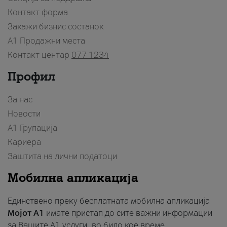
Контакт форма
Закажи бизнис состанок
A1 Продажни места
Контакт центар
077 1234
Профил
За нас
Новости
А1 Групација
Кариера
Заштита на лични податоци
Мобилна апликација
Единствено преку бесплатната мобилна апликација
Мојот A1
имате пристап до сите важни информации
за Вашите A1 услуги, во било кое време.