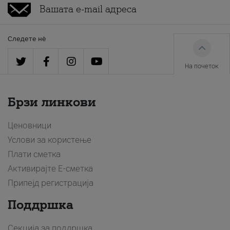
Следете нè
На почеток
Брзи линкови
Ценовници
Услови за користење
Плати сметка
Активирајте Е-сметка
Припејд регистрација
Поддршка
Секција за поддршка