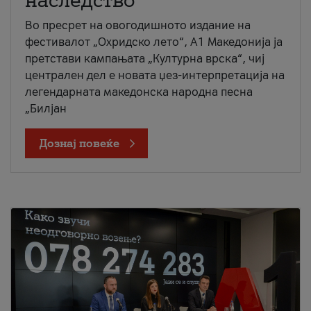
наследство
Во пресрет на овогодишното издание на
фестивалот „Охридско лето“, А1 Македонија ја
претстави кампањата „Културна врска“, чиј
централен дел е новата џез-интерпретација на
легендарната македонска народна песна
„Билјан
Дознај повеќе