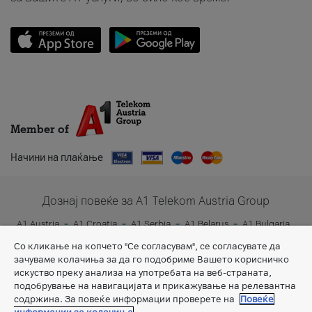
Member of
Начини на плаќање
Дознај повеќе за A1 Telekom Austria Group
A1 Austria
A1 Croatia
A1 Serbia
A1 Belarus
A1 Bulgaria
A1 Slovenia
A1 Digital
Со кликање на копчето "Се согласувам", се согласувате да
зачуваме колачиња за да го подобриме Вашето корисничко
искуство преку анализа на употребата на веб-страната,
подобрување на навигацијата и прикажување на релевантна
содржина. За повеќе информации проверете на
Повеќе