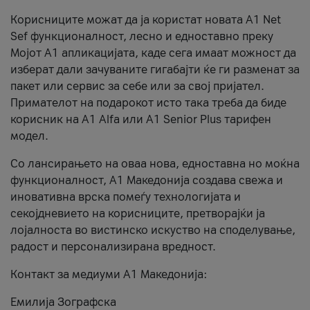
Корисниците можат да ја користат новата А1 Net
Sef функционалност, лесно и едноставно преку
Мојот А1 апликацијата, каде сега имаат можност да
изберат дали зачуваните гигабајти ќе ги разменат за
пакет или сервис за себе или за свој пријател.
Примателот на подарокот исто така треба да биде
корисник на А1 Alfa или A1 Senior Plus тарифен
модел.
Со лансирањето на оваа нова, едноставна но моќна
функционалност, А1 Македонија создава свежа и
иновативна врска помеѓу технологијата и
секојдневието на корисниците, претворајќи ја
лојалноста во вистинско искуство на споделување,
радост и персонализирана вредност.
Контакт за медиуми А1 Македонија:
Емилија Зографска