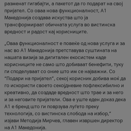
разменат гигабајти, а пакетот да го подарат на свој
пријател. Со оваа нова функционалност, А1
Македонија создава искуства што ја
трансформираат обичната услуга во вистинска
вредност и радост кај корисниците.
„Оваа функционалност е повеќе од нова услуга и за
нас во А1 Македонија претставува суштината на
нашата визија за дигитален екосистем каде
корисниците не само што добиваат бенефити, туку
ги споделуваат со оние што им се најважни. Со
“Подари на пријател”, секој корисник добива моќ да
го искористи своето секојдневие пофлексибилно и
креативно, да создаде вредност што трае и за него
и за неговите пријатели. Ова е уште еден доказ дека
А1 е бренд што ги поврзува луѓето преку
технологија, со вистинска слобода на избор,“
изјави Методија Мирчев, главен извршен директор
на А1 Македонија.