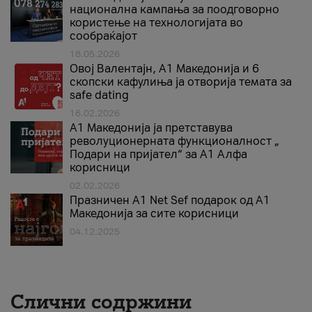
национална кампања за поодговорно
користење на технологијата во
сообраќајот
18.05.2026
Овој Валентајн, A1 Македонија и 6
скопски кафулиња ја отворија темата за
safe dating
16.02.2026
А1 Македонија ја претставува
револуционерната функционалност „
Подари на пријател“ за А1 Алфа
корисници
02.02.2026
Празничен A1 Net Sеf подарок од А1
Македонија за сите корисници
04.12.2025
Слични содржини