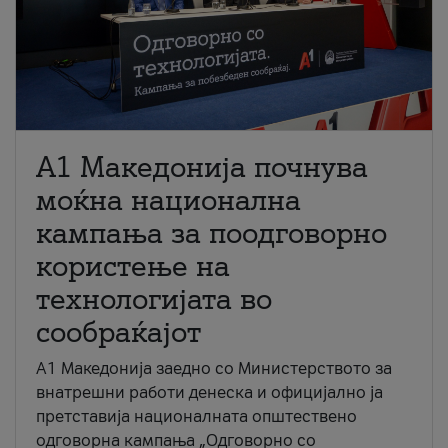
A1 Македонија почнува
моќна национална
кампања за поодговорно
користење на
технологијата во
сообраќајот
A1 Македонија заедно со Министерството за
внатрешни работи денеска и официјално ја
претставија националната општествено
одговорна кампања „Одговорно со