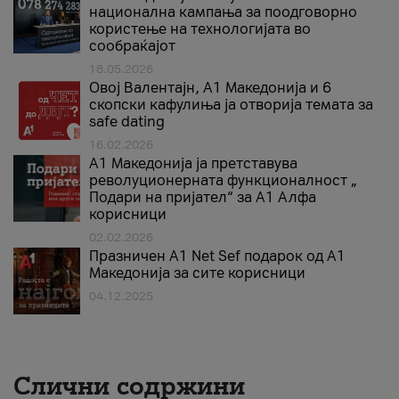
национална кампања за поодговорно
користење на технологијата во
сообраќајот
18.05.2026
Овој Валентајн, A1 Македонија и 6
скопски кафулиња ја отворија темата за
safe dating
16.02.2026
А1 Македонија ја претставува
револуционерната функционалност „
Подари на пријател“ за А1 Алфа
корисници
02.02.2026
Празничен A1 Net Sеf подарок од А1
Македонија за сите корисници
04.12.2025
Слични содржини