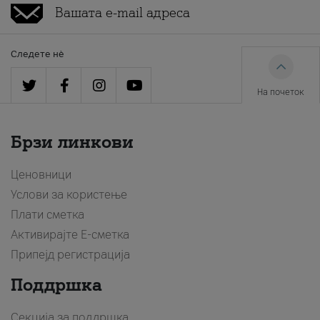
Следете нè
На почеток
Брзи линкови
Ценовници
Услови за користење
Плати сметка
Активирајте Е-сметка
Припејд регистрација
Поддршка
Секција за поддршка