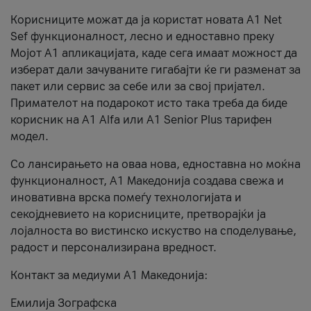
Корисниците можат да ја користат новата А1 Net
Sef функционалност, лесно и едноставно преку
Мојот А1 апликацијата, каде сега имаат можност да
изберат дали зачуваните гигабајти ќе ги разменат за
пакет или сервис за себе или за свој пријател.
Примателот на подарокот исто така треба да биде
корисник на А1 Alfa или A1 Senior Plus тарифен
модел.
Со лансирањето на оваа нова, едноставна но моќна
функционалност, А1 Македонија создава свежа и
иновативна врска помеѓу технологијата и
секојдневието на корисниците, претворајќи ја
лојалноста во вистинско искуство на споделување,
радост и персонализирана вредност.
Контакт за медиуми А1 Македонија:
Емилија Зографска