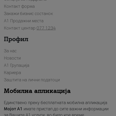
Контакт форма
Закажи бизнис состанок
A1 Продажни места
Контакт центар
077 1234
Профил
За нас
Новости
А1 Групација
Кариера
Заштита на лични податоци
Мобилна апликација
Единствено преку бесплатната мобилна апликација
Мојот A1
имате пристап до сите важни информации
за Вашите A1 услуги, во било кое време.