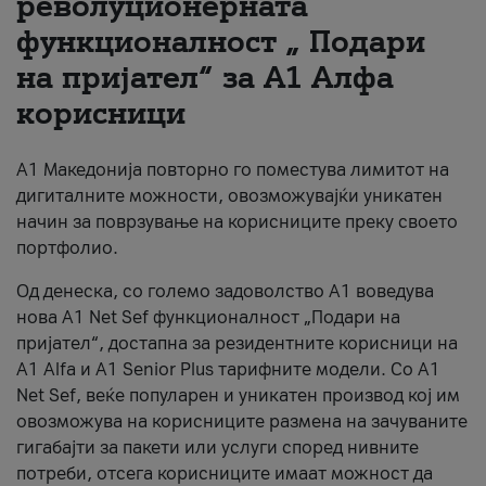
револуционерната
функционалност „ Подари
За нас
на пријател“ за А1 Алфа
#ПодобарОнлајн
корисници
А1 Македонија повторно го поместува лимитот на
дигиталните можности, овозможувајќи уникатен
начин за поврзување на корисниците преку своето
портфолио.
Од денеска, со големо задоволство А1 воведува
нова A1 Net Sef функционалност „Подари на
пријател“, достапна за резидентните корисници на
А1 Alfa и A1 Senior Plus тарифните модели. Со A1
Net Sef, веќе популарен и уникатен производ кој им
овозможува на корисниците размена на зачуваните
гигабајти за пакети или услуги според нивните
потреби, отсега корисниците имаат можност да