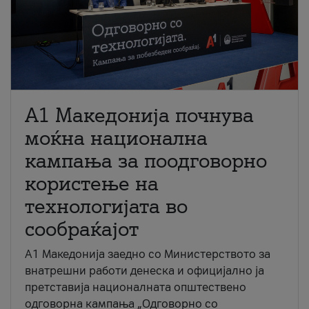
A1 Македонија почнува
моќна национална
кампања за поодговорно
користење на
технологијата во
сообраќајот
A1 Македонија заедно со Министерството за
внатрешни работи денеска и официјално ја
претставија националната општествено
одговорна кампања „Одговорно со