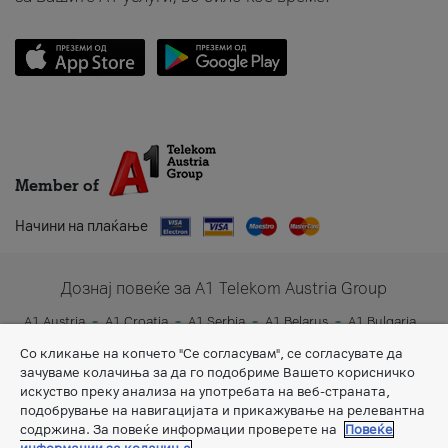
Member of
Начини на плаќање
Дознај повеќе за A1 Telekom Austria Group
A1 Austria
A1 Croatia
A1 Serbia
A1 Belarus
A1 Bulgaria
A1 Slovenia
A1 Digital
Со кликање на копчето "Се согласувам", се согласувате да
зачуваме колачиња за да го подобриме Вашето корисничко
искуство преку анализа на употребата на веб-страната,
подобрување на навигацијата и прикажување на релевантна
содржина. За повеќе информации проверете на
Повеќе