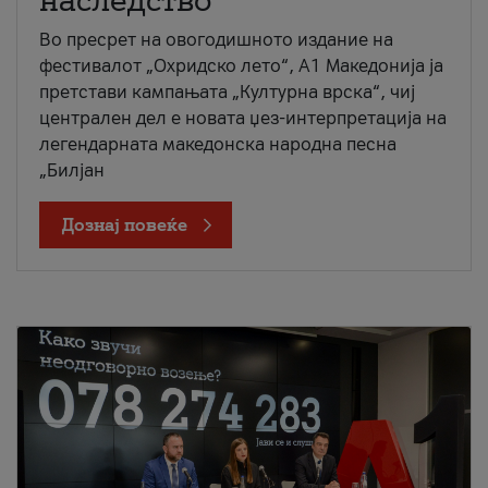
наследство
Во пресрет на овогодишното издание на
фестивалот „Охридско лето“, А1 Македонија ја
претстави кампањата „Културна врска“, чиј
централен дел е новата џез-интерпретација на
легендарната македонска народна песна
„Билјан
Дознај повеќе