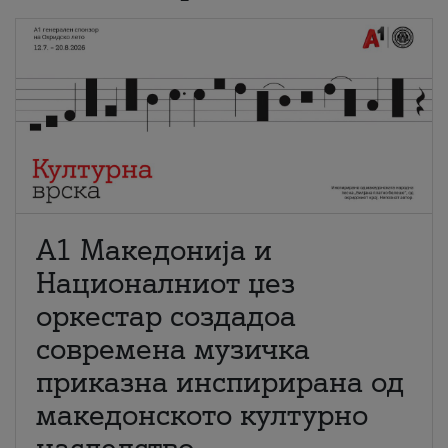
А1 Македонија и
Националниот џез
оркестар создадоа
современа музичка
приказна инспирирана од
македонското културно