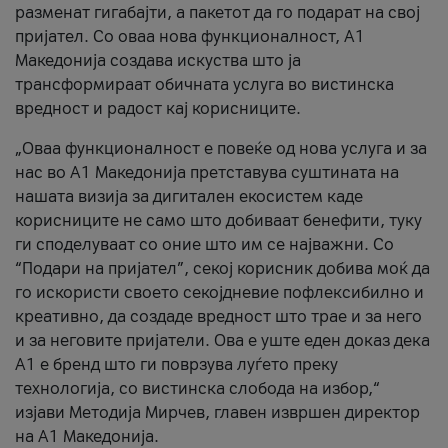
разменат гигабајти, а пакетот да го подарат на свој
пријател. Со оваа нова функционалност, А1
Македонија создава искуства што ја
трансформираат обичната услуга во вистинска
вредност и радост кај корисниците.
„Оваа функционалност е повеќе од нова услуга и за
нас во А1 Македонија претставува суштината на
нашата визија за дигитален екосистем каде
корисниците не само што добиваат бенефити, туку
ги споделуваат со оние што им се најважни. Со
“Подари на пријател”, секој корисник добива моќ да
го искористи своето секојдневие пофлексибилно и
креативно, да создаде вредност што трае и за него
и за неговите пријатели. Ова е уште еден доказ дека
А1 е бренд што ги поврзува луѓето преку
технологија, со вистинска слобода на избор,“
изјави Методија Мирчев, главен извршен директор
на А1 Македонија.