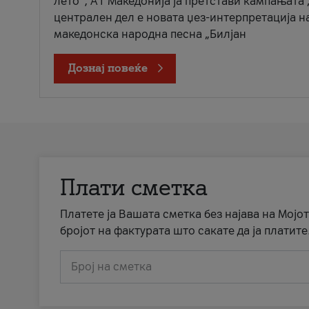
лето“, А1 Македонија ја претстави кампањата 
централен дел е новата џез-интерпретација н
македонска народна песна „Билјан
Дознај повеќе
Плати сметка
Платете ја Вашата сметка без најава на Мојот
бројот на фактурата што сакате да ја платите
Број на сметка