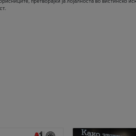
корисниците, претворајќи ја лојалноста во вистинско ис
ст.