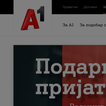
Приватни
Деловни
З
За А1
За подобар 