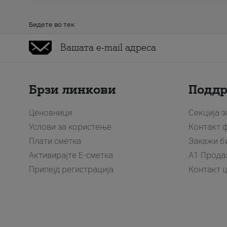
Бидете во тек
Брзи линкови
Подд
Ценовници
Секција 
Услови за користење
Контакт 
Плати сметка
Закажи б
Активирајте Е-сметка
A1 Прода
Припејд регистрација
Контакт 