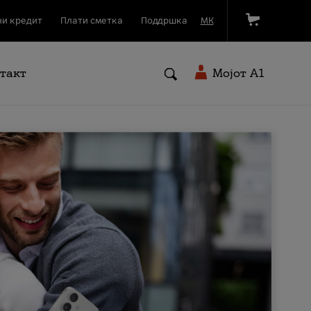
и кредит
Плати сметка
Поддршка
МК
такт
Мојот A1