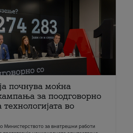
ја почнува моќна
кампања за поодговорно
 технологијата во
со Министерството за внатрешни работи