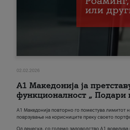
02.02.2026
А1 Македонија ја претста
функционалност „ Подари 
А1 Македонија повторно го поместува лимитот 
поврзување на корисниците преку своето портф
Од денеска, со големо задоволство А1 воведува 