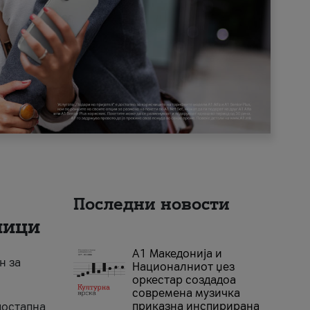
Последни новости
ници
А1 Македонија и
н за
Националниот џез
оркестар создадоа
современа музичка
приказна инспирирана
достапна