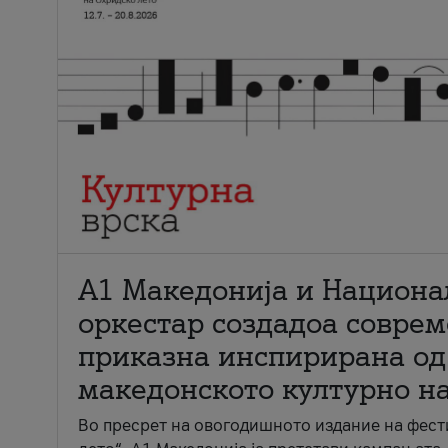
А1 Македонија и Национа
оркестар создадоа совре
приказна инспирирана од
македонското културно н
Во пресрет на овогодишното издание на фест