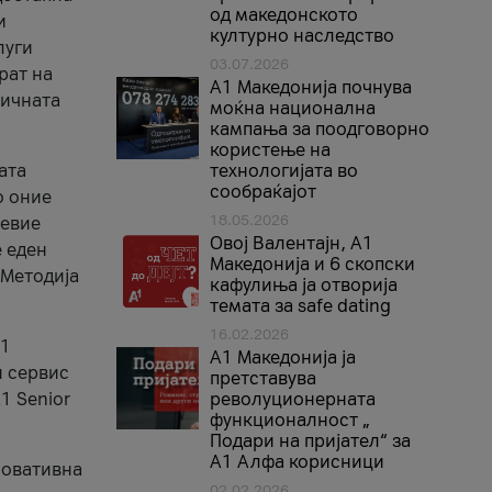
од македонското
и
културно наследство
луги
03.07.2026
рат на
A1 Македонија почнува
бичната
моќна национална
кампања за поодговорно
користење на
ата
технологијата во
сообраќајот
о оние
18.05.2026
невие
Овој Валентајн, A1
е еден
Македонија и 6 скопски
 Методија
кафулиња ја отворија
темата за safe dating
16.02.2026
А1
А1 Македонија ја
и сервис
претставува
1 Senior
револуционерната
функционалност „
Подари на пријател“ за
А1 Алфа корисници
новативна
02.02.2026