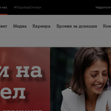
а нас
#ПодобарОнлајн
Надополн
свет
Медиа
Кариера
Броеви за донации
Кон