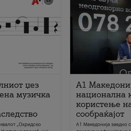
лниот џез
A1 Македони
мена музичка
национална 
користење на
аследство
сообраќајот
ивалот „Охридско
A1 Македонија заедно 