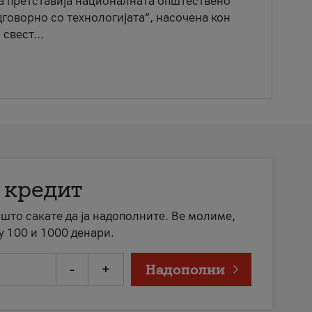
ја претставија националната општествено
говорно со технологијата“, насочена кон
свест...
 кредит
а што сакате да ја надополните. Ве молиме,
у 100 и 1000 денари.
-
+
Надополни