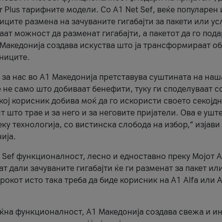
r Plus тарифните модели. Со A1 Net Sef, веќе популарен 
ците размена на зачуваните гигабајти за пакети или ус
ат можност да разменат гигабајти, а пакетот да го пода
1 Македонија создава искуства што ја трансформираат о
сниците.
 за нас во А1 Македонија претставува суштината на наш
 не само што добиваат бенефити, туку ги споделуваат с
екој корисник добива моќ да го искористи своето секојд
 што трае и за него и за неговите пријатели. Ова е ушт
еку технологија, со вистинска слобода на избор,“ изјави
ија.
 Sef функционалност, лесно и едноставно преку Мојот 
т дали зачуваните гигабајти ќе ги разменат за пакет ил
рокот исто така треба да биде корисник на А1 Alfa или A
оќна функционалност, А1 Македонија создава свежа и и