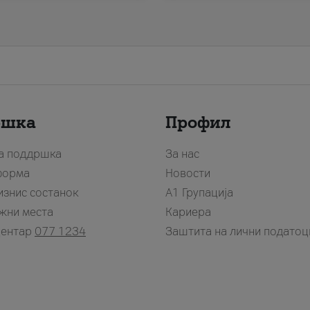
ршка
Профил
за поддршка
За нас
форма
Новости
изнис состанок
А1 Групација
жни места
Кариера
центар
077 1234
Заштита на лични податоц