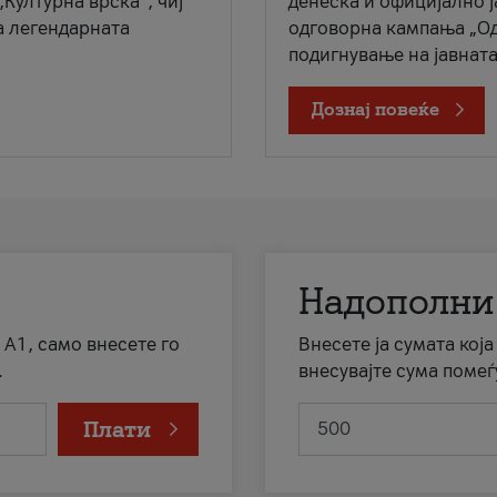
„Културна врска“, чиј
денеска и официјално 
а легендарната
одговорна кампања „Од
подигнување на јавната 
Дознај повеќе
Надополни
 А1, само внесете го
Внесете ја сумата кој
.
внесувајте сума помеѓ
Плати