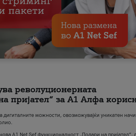
вува револуционерната
на пријател“ за А1 Алфа корис
на дигиталните можности, овозможувајќи уникатен начи
олио.
нова A1 Net Sef функционалност „Подари на пријател“, 