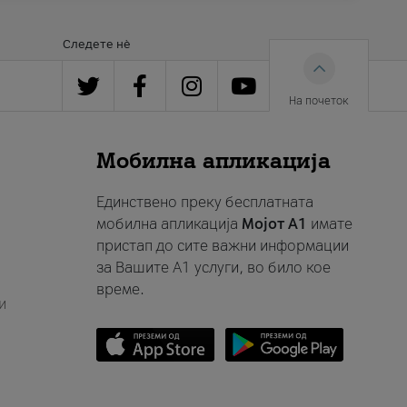
Следете нè
На почеток
Мобилна апликација
Единствено преку бесплатната
мобилна апликација
Мојот A1
имате
пристап до сите важни информации
за Вашите A1 услуги, во било кое
време.
и