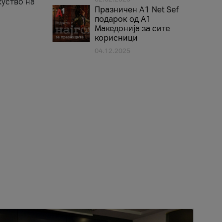
куство на
Празничен A1 Net Sеf
подарок од А1
Македонија за сите
корисници
04.12.2025