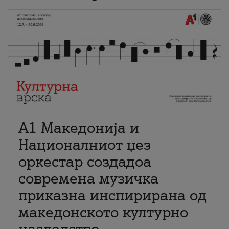
А1 Македонија и
Националниот џез
оркестар создадоа
современа музичка
приказна инспирирана од
македонското културно