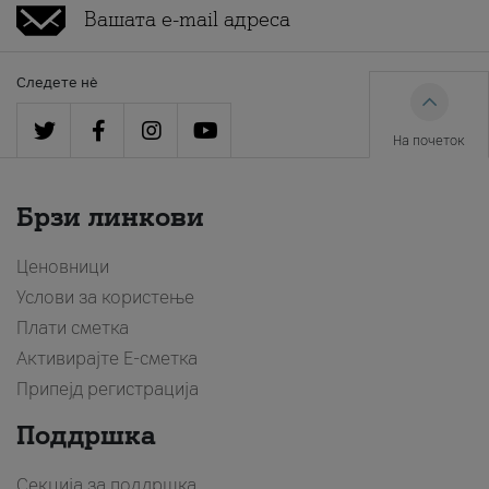
Следете нè
На почеток
Брзи линкови
Ценовници
Услови за користење
Плати сметка
Активирајте Е-сметка
Припејд регистрација
Поддршка
Секција за поддршка