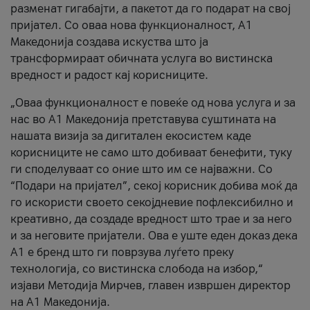
разменат гигабајти, а пакетот да го подарат на свој
пријател. Со оваа нова функционалност, А1
Македонија создава искуства што ја
трансформираат обичната услуга во вистинска
вредност и радост кај корисниците.
„Оваа функционалност е повеќе од нова услуга и за
нас во А1 Македонија претставува суштината на
нашата визија за дигитален екосистем каде
корисниците не само што добиваат бенефити, туку
ги споделуваат со оние што им се најважни. Со
“Подари на пријател”, секој корисник добива моќ да
го искористи своето секојдневие пофлексибилно и
креативно, да создаде вредност што трае и за него
и за неговите пријатели. Ова е уште еден доказ дека
А1 е бренд што ги поврзува луѓето преку
технологија, со вистинска слобода на избор,“
изјави Методија Мирчев, главен извршен директор
на А1 Македонија.