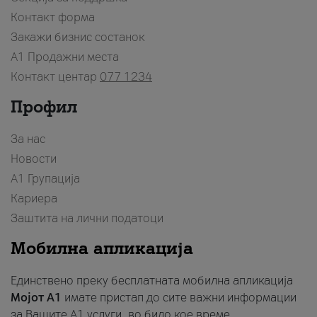
Контакт форма
Закажи бизнис состанок
A1 Продажни места
Контакт центар
077 1234
Профил
За нас
Новости
А1 Групација
Кариера
Заштита на лични податоци
Мобилна апликација
Единствено преку бесплатната мобилна апликација
Мојот A1
имате пристап до сите важни информации
за Вашите A1 услуги, во било кое време.