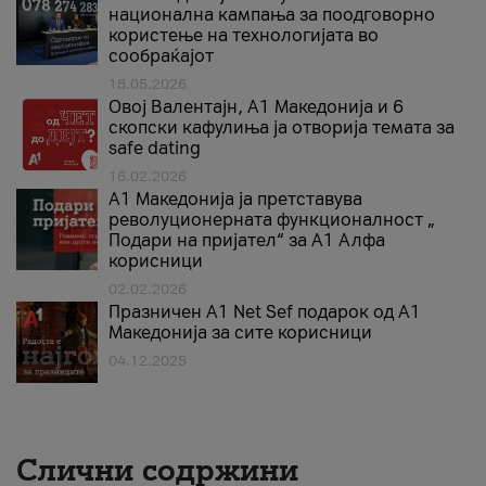
национална кампања за поодговорно
користење на технологијата во
сообраќајот
18.05.2026
Овој Валентајн, A1 Македонија и 6
скопски кафулиња ја отворија темата за
safe dating
16.02.2026
А1 Македонија ја претставува
револуционерната функционалност „
Подари на пријател“ за А1 Алфа
корисници
02.02.2026
Празничен A1 Net Sеf подарок од А1
Македонија за сите корисници
04.12.2025
Слични содржини