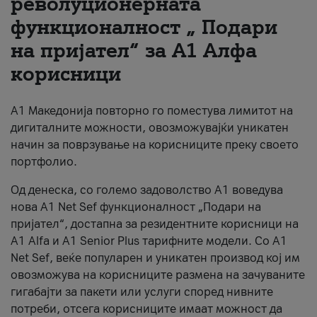
револуционерната
функционалност „ Подари
За нас
на пријател“ за А1 Алфа
#ПодобарОнлајн
корисници
А1 Македонија повторно го поместува лимитот на
дигиталните можности, овозможувајќи уникатен
начин за поврзување на корисниците преку своето
портфолио.
Од денеска, со големо задоволство А1 воведува
нова A1 Net Sef функционалност „Подари на
пријател“, достапна за резидентните корисници на
А1 Alfa и A1 Senior Plus тарифните модели. Со A1
Net Sef, веќе популарен и уникатен производ кој им
овозможува на корисниците размена на зачуваните
гигабајти за пакети или услуги според нивните
потреби, отсега корисниците имаат можност да