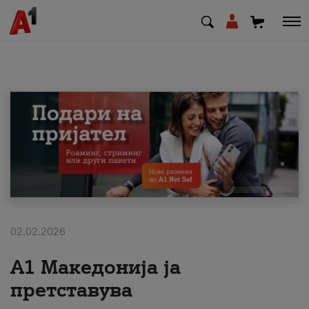
МК
EN
SQ
Приватни
Деловни
02.02.2026
Поддршка
А1 Македонија ја
Надополни кредит
претставува
Плати сметка