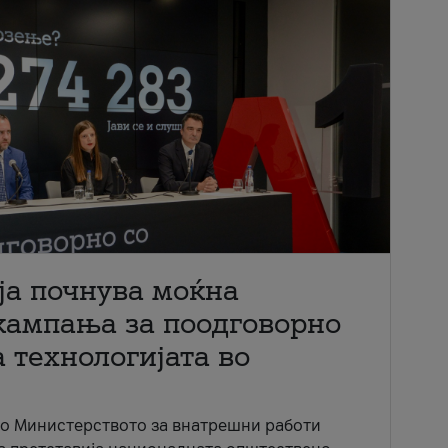
ја почнува моќна
кампања за поодговорно
 технологијата во
со Министерството за внатрешни работи