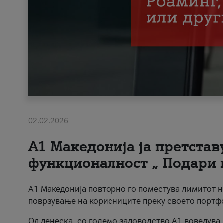
02.02.2026
А1 Македонија ја претста
функционалност „ Подари 
А1 Македонија повторно го поместува лимитот 
поврзување на корисниците преку своето портф
Од денеска, со големо задоволство А1 воведува 