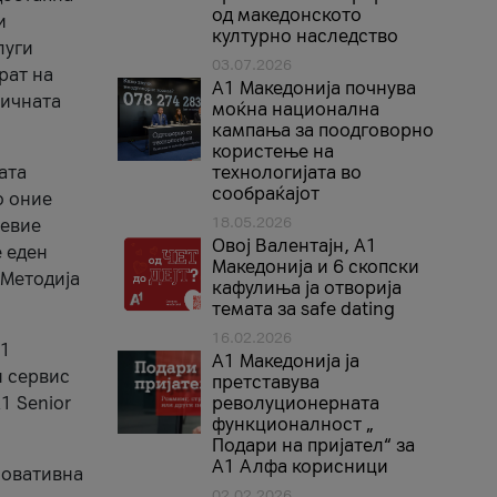
од македонското
и
културно наследство
луги
03.07.2026
рат на
A1 Македонија почнува
бичната
моќна национална
кампања за поодговорно
користење на
ата
технологијата во
сообраќајот
о оние
18.05.2026
невие
Овој Валентајн, A1
е еден
Македонија и 6 скопски
 Методија
кафулиња ја отворија
темата за safe dating
16.02.2026
А1
А1 Македонија ја
и сервис
претставува
1 Senior
револуционерната
функционалност „
Подари на пријател“ за
А1 Алфа корисници
новативна
02.02.2026