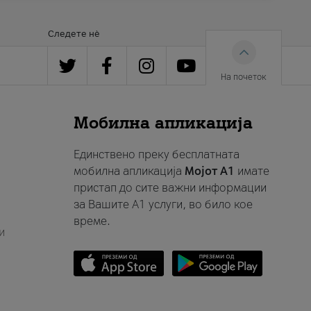
Следете нè
На почеток
Мобилна апликација
Единствено преку бесплатната
мобилна апликација
Мојот A1
имате
пристап до сите важни информации
за Вашите A1 услуги, во било кое
време.
и