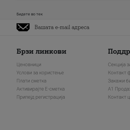
Бидете во тек
Брзи линкови
Подд
Ценовници
Секција 
Услови за користење
Контакт 
Плати сметка
Закажи б
Активирајте Е-сметка
A1 Прода
Припејд регистрација
Контакт 