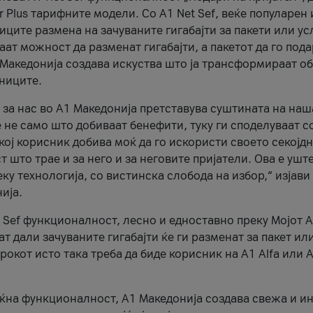
r Plus тарифните модели. Со A1 Net Sef, веќе популарен 
ците размена на зачуваните гигабајти за пакети или ус
ат можност да разменат гигабајти, а пакетот да го пода
1 Македонија создава искуства што ја трансформираат о
сниците.
 за нас во А1 Македонија претставува суштината на наш
 не само што добиваат бенефити, туку ги споделуваат с
екој корисник добива моќ да го искористи своето секојд
 што трае и за него и за неговите пријатели. Ова е ушт
еку технологија, со вистинска слобода на избор,“ изјави
ија.
 Sef функционалност, лесно и едноставно преку Мојот 
т дали зачуваните гигабајти ќе ги разменат за пакет ил
рокот исто така треба да биде корисник на А1 Alfa или A
оќна функционалност, А1 Македонија создава свежа и и