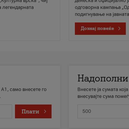
„Културна врска“, чиј
денеска и официјално 
а легендарната
одговорна кампања „Од
подигнување на јавната 
Дознај повеќе
Надополни
 А1, само внесете го
Внесете ја сумата кој
.
внесувајте сума помеѓ
Плати