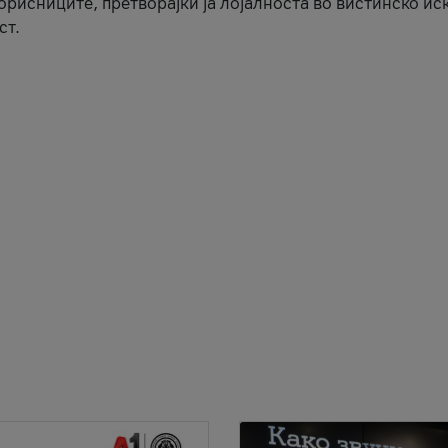
корисниците, претворајќи ја лојалноста во вистинско ис
ст.