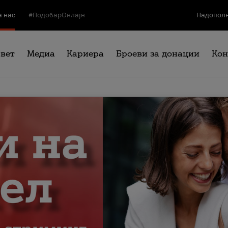
а нас
#ПодобарОнлајн
Надополн
свет
Медиа
Кариера
Броеви за донации
Кон