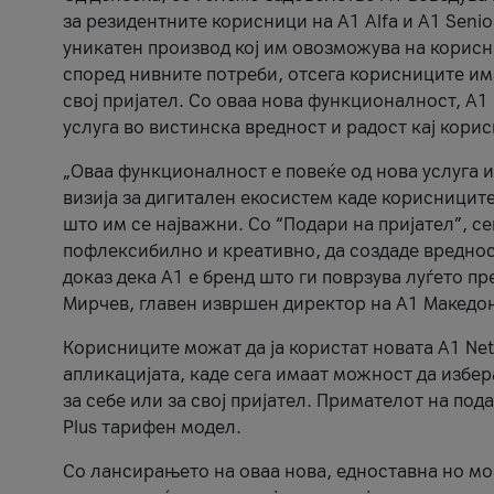
за резидентните корисници на А1 Alfa и A1 Senio
уникатен производ кој им овозможува на корисни
според нивните потреби, отсега корисниците има
свој пријател. Со оваа нова функционалност, А
услуга во вистинска вредност и радост кај кори
„Оваа функционалност е повеќе од нова услуга и
визија за дигитален екосистем каде корисниците
што им се најважни. Со “Подари на пријател”, с
пофлексибилно и креативно, да создаде вредност
доказ дека А1 е бренд што ги поврзува луѓето пр
Мирчев, главен извршен директор на А1 Македон
Корисниците можат да ја користат новата А1 Net
апликацијата, каде сега имаат можност да избера
за себе или за свој пријател. Примателот на пода
Plus тарифен модел.
Со лансирањето на оваа нова, едноставна но м