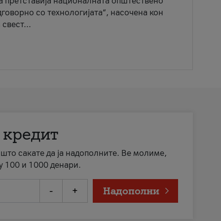
ја претставија националната општествено
говорно со технологијата“, насочена кон
свест...
 кредит
а што сакате да ја надополните. Ве молиме,
у 100 и 1000 денари.
-
+
Надополни