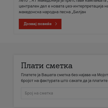
лето“, А1 Македонија ја претстави кампањата 
централен дел е новата џез-интерпретација н
македонска народна песна „Билјан
Дознај повеќе
Плати сметка
Платете ја Вашата сметка без најава на Мојот
бројот на фактурата што сакате да ја платите
Број на сметка