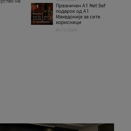
куство на
Празничен A1 Net Sеf
подарок од А1
Македонија за сите
корисници
04.12.2025