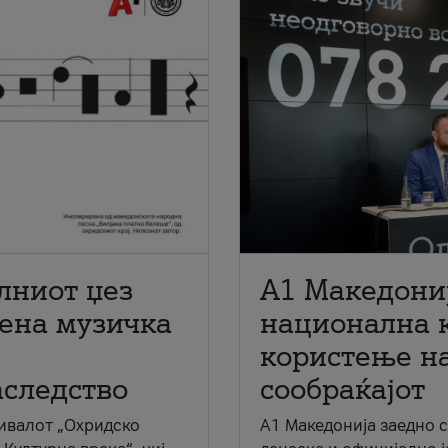
лниот џез
A1 Македони
мена музичка
национална 
користење на
аследство
сообраќајот
ивалот „Охридско
A1 Македонија заедно 