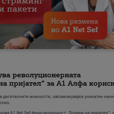
вува револуционерната
на пријател“ за А1 Алфа корис
на дигиталните можности, овозможувајќи уникатен начи
олио.
нова A1 Net Sef функционалност „Подари на пријател“, 