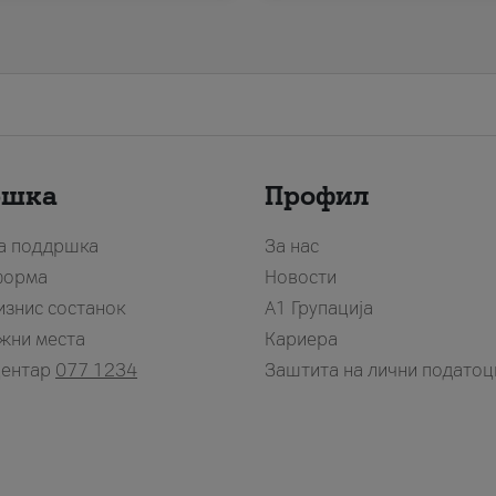
ршка
Профил
за поддршка
За нас
форма
Новости
изнис состанок
А1 Групација
жни места
Кариера
центар
077 1234
Заштита на лични податоц