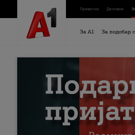
Приватни
Деловни
З
За А1
За подобар 