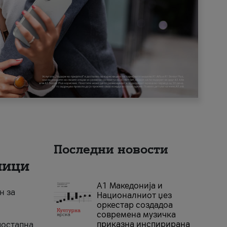
Последни новости
ници
А1 Македонија и
н за
Националниот џез
оркестар создадоа
современа музичка
приказна инспирирана
достапна