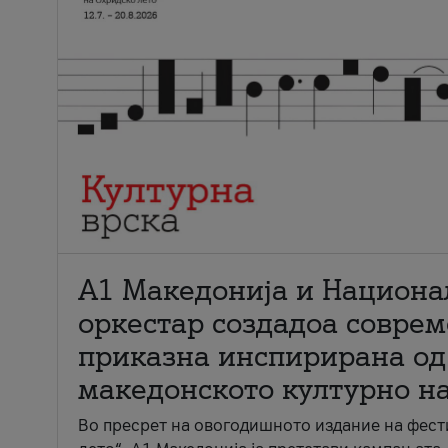
А1 Македонија и Национа
оркестар создадоа совре
приказна инспирирана од
македонското културно н
Во пресрет на овогодишното издание на фест