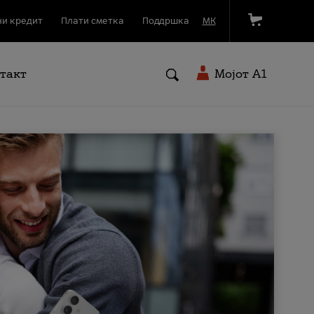
и кредит
Плати сметка
Поддршка
МК
такт
Мојот A1