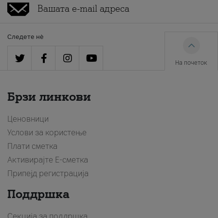
Следете нè
На почеток
Брзи линкови
Ценовници
Услови за користење
Плати сметка
Активирајте Е-сметка
Припејд регистрација
Поддршка
Секција за поддршка