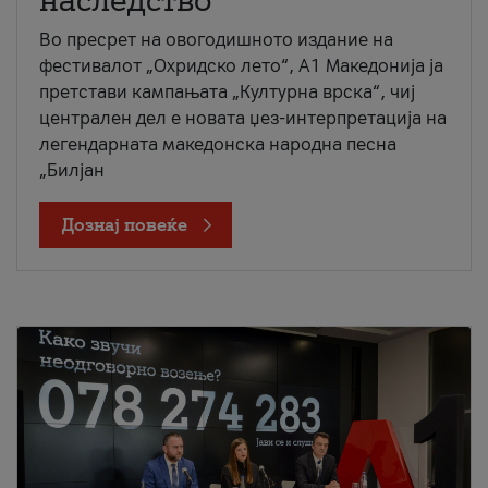
наследство
Во пресрет на овогодишното издание на
фестивалот „Охридско лето“, А1 Македонија ја
претстави кампањата „Културна врска“, чиј
централен дел е новата џез-интерпретација на
легендарната македонска народна песна
„Билјан
Дознај повеќе