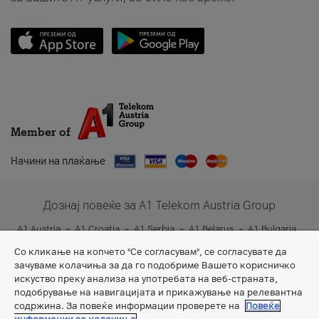
Member of
Начини на плаќање
Дознај повеќе за A1 Telekom Austria Group
A1 Austria
A1 Croatia
A1 Serbia
A1 Belarus
A1 Bulgaria
A1 Slovenia
A1 Digital
Со кликање на копчето "Се согласувам", се согласувате да
зачуваме колачиња за да го подобриме Вашето корисничко
искуство преку анализа на употребата на веб-страната,
подобрување на навигацијата и прикажување на релевантна
содржина. За повеќе информации проверете на
Повеќе