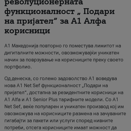
револуционерната
функционалност „ Подари
За нас
на пријател“ за А1 Алфа
#ПодобарОнлајн
корисници
А1 Македонија повторно го поместува лимитот на
дигиталните можности, овозможувајќи уникатен
начин за поврзување на корисниците преку своето
портфолио.
Од денеска, со големо задоволство А1 воведува
нова A1 Net Sef функционалност „Подари на
пријател“, достапна за резидентните корисници на
А1 Alfa и A1 Senior Plus тарифните модели. Со A1
Net Sef, веќе популарен и уникатен производ кој им
овозможува на корисниците размена на зачуваните
гигабајти за пакети или услуги според нивните
потреби, отсега корисниците имаат можност да