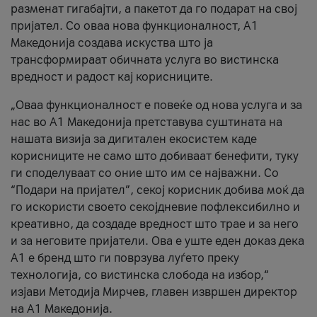
разменат гигабајти, а пакетот да го подарат на свој
пријател. Со оваа нова функционалност, А1
Македонија создава искуства што ја
трансформираат обичната услуга во вистинска
вредност и радост кај корисниците.
„Оваа функционалност е повеќе од нова услуга и за
нас во А1 Македонија претставува суштината на
нашата визија за дигитален екосистем каде
корисниците не само што добиваат бенефити, туку
ги споделуваат со оние што им се најважни. Со
“Подари на пријател”, секој корисник добива моќ да
го искористи своето секојдневие пофлексибилно и
креативно, да создаде вредност што трае и за него
и за неговите пријатели. Ова е уште еден доказ дека
А1 е бренд што ги поврзува луѓето преку
технологија, со вистинска слобода на избор,“
изјави Методија Мирчев, главен извршен директор
на А1 Македонија.