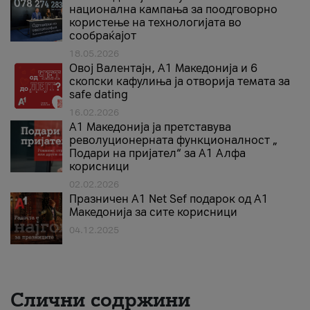
национална кампања за поодговорно
користење на технологијата во
сообраќајот
18.05.2026
Овој Валентајн, A1 Македонија и 6
скопски кафулиња ја отворија темата за
safe dating
16.02.2026
А1 Македонија ја претставува
револуционерната функционалност „
Подари на пријател“ за А1 Алфа
корисници
02.02.2026
Празничен A1 Net Sеf подарок од А1
Македонија за сите корисници
04.12.2025
Слични содржини