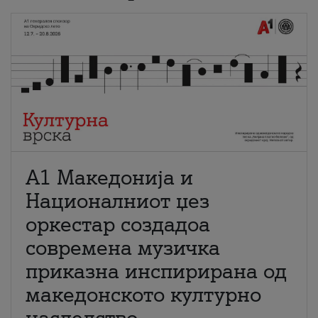
А1 Македонија и
Националниот џез
оркестар создадоа
современа музичка
приказна инспирирана од
македонското културно