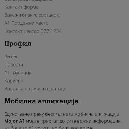
Контакт форма
Закажи бизнис состанок
A1 Продажни места
Контакт центар
077 1234
Профил
За нас
Новости
А1 Групација
Кариера
Заштита на лични податоци
Мобилна апликација
Единствено преку бесплатната мобилна апликација
Мојот A1
имате пристап до сите важни информации
за Вашите A1 услуги, во било кое време.