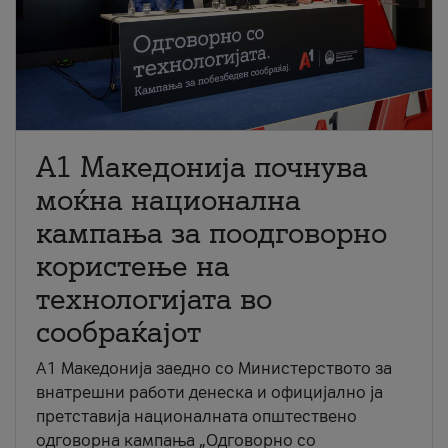
A1 Македонија почнува
моќна национална
кампања за поодговорно
користење на
технологијата во
сообраќајот
A1 Македонија заедно со Министерството за
внатрешни работи денеска и официјално ја
претставија националната општествено
одговорна кампања „Одговорно со