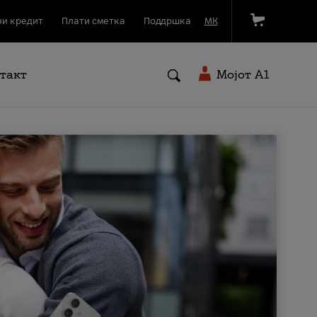
и кредит
Плати сметка
Поддршка
МК
такт
Мојот A1