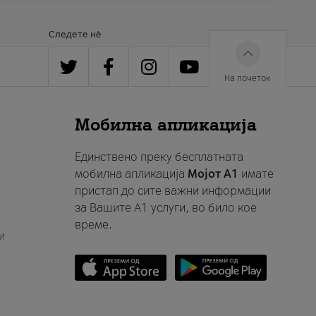
Следете нè
На почеток
Мобилна апликација
Единствено преку бесплатната
мобилна апликација
Мојот A1
имате
пристап до сите важни информации
за Вашите A1 услуги, во било кое
време.
и