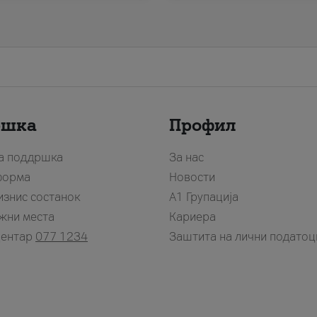
ршка
Профил
за поддршка
За нас
форма
Новости
изнис состанок
А1 Групација
жни места
Кариера
центар
077 1234
Заштита на лични податоц