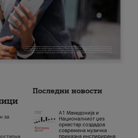
Последни новости
ници
А1 Македонија и
н за
Националниот џез
оркестар создадоа
современа музичка
приказна инспирирана
достапна