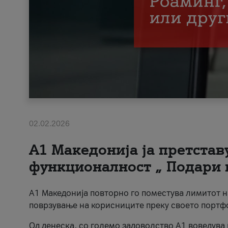
02.02.2026
А1 Македонија ја претста
функционалност „ Подари 
А1 Македонија повторно го поместува лимитот 
поврзување на корисниците преку своето портф
Од денеска, со големо задоволство А1 воведува 