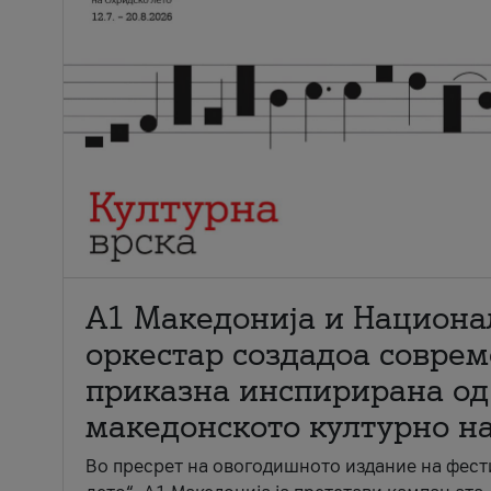
А1 Македонија и Национа
оркестар создадоа совре
приказна инспирирана од
македонското културно н
Во пресрет на овогодишното издание на фест