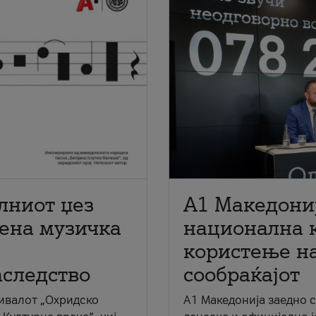
лниот џез
A1 Македони
мена музичка
национална 
користење на
аследство
сообраќајот
ивалот „Охридско
A1 Македонија заедно 