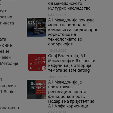
од македонското
и
културно наследство
луги
03.07.2026
рат на
A1 Македонија почнува
бичната
моќна национална
кампања за поодговорно
користење на
ата
технологијата во
сообраќајот
о оние
18.05.2026
невие
Овој Валентајн, A1
е еден
Македонија и 6 скопски
 Методија
кафулиња ја отворија
темата за safe dating
16.02.2026
А1
А1 Македонија ја
и сервис
претставува
1 Senior
револуционерната
функционалност „
Подари на пријател“ за
А1 Алфа корисници
новативна
02.02.2026