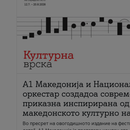
А1 Македонија и Национа
оркестар создадоа совре
приказна инспирирана од
македонското културно н
Во пресрет на овогодишното издание на фест