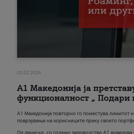
02.02.2026
А1 Македонија ја претста
функционалност „ Подари 
А1 Македонија повторно го поместува лимитот 
поврзување на корисниците преку своето портф
Од денеска, со големо задоволство А1 воведува 