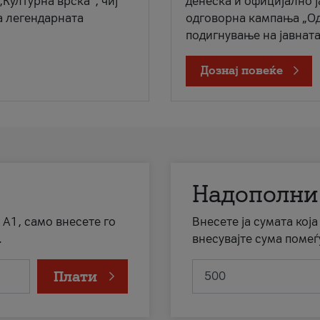
„Културна врска“, чиј
денеска и официјално 
а легендарната
одговорна кампања „Од
подигнување на јавната 
Дознај повеќе
Надополни
 А1, само внесете го
Внесете ја сумата кој
.
внесувајте сума помеѓ
Плати