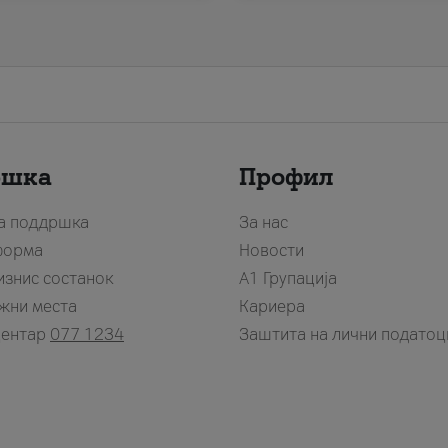
ршка
Профил
за поддршка
За нас
форма
Новости
изнис состанок
А1 Групација
жни места
Кариера
центар
077 1234
Заштита на лични податоц