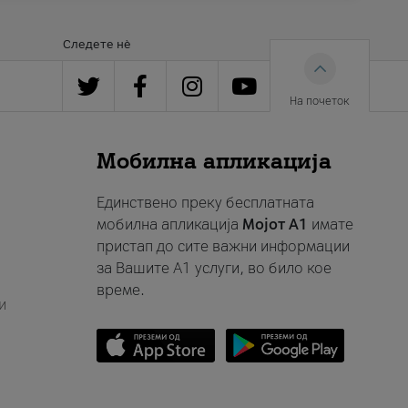
Следете нè
На почеток
Мобилна апликација
Единствено преку бесплатната
мобилна апликација
Мојот A1
имате
пристап до сите важни информации
за Вашите A1 услуги, во било кое
време.
и