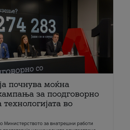
ја почнува моќна
кампања за поодговорно
 технологијата во
со Министерството за внатрешни работи