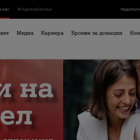
а нас
#ПодобарОнлајн
Надополн
свет
Медиа
Кариера
Броеви за донации
Кон