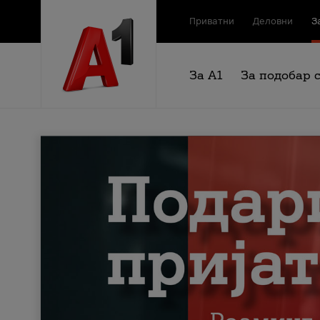
Приватни
Деловни
З
За А1
За подобар 