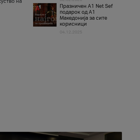
куство на
Празничен A1 Net Sеf
подарок од А1
Македонија за сите
корисници
04.12.2025