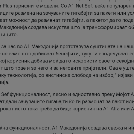
r Plus тарифните модели. Со A1 Net Sef, веќе популарен 
ците размена на зачуваните гигабајти за пакети или ус
ат можност да разменат гигабајти, а пакетот да го пода
1 Македонија создава искуства што ја трансформираат о
сниците.
 за нас во А1 Македонија претставува суштината на наш
 не само што добиваат бенефити, туку ги споделуваат с
екој корисник добива моќ да го искористи своето секојд
 што трае и за него и за неговите пријатели. Ова е ушт
еку технологија, со вистинска слобода на избор,“ изјави
ија.
 Sef функционалност, лесно и едноставно преку Мојот 
т дали зачуваните гигабајти ќе ги разменат за пакет ил
рокот исто така треба да биде корисник на А1 Alfa или A
оќна функционалност, А1 Македонија создава свежа и и