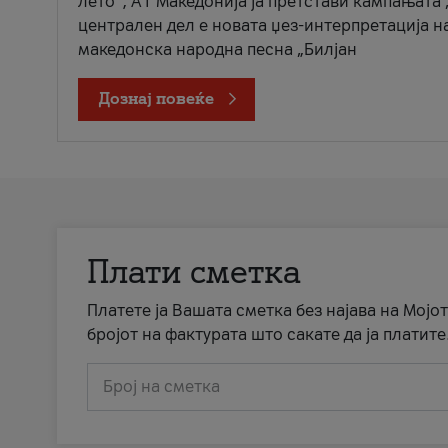
лето“, А1 Македонија ја претстави кампањата 
централен дел е новата џез-интерпретација н
македонска народна песна „Билјан
Дознај повеќе
Плати сметка
Платете ја Вашата сметка без најава на Мојот
бројот на фактурата што сакате да ја платите
Број на сметка