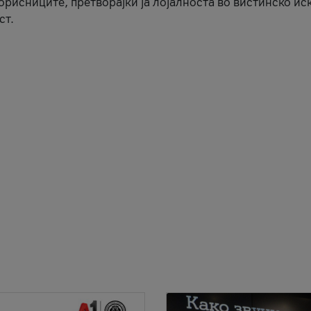
корисниците, претворајќи ја лојалноста во вистинско ис
ст.