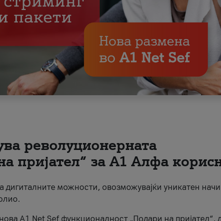
вува револуционерната
на пријател“ за А1 Алфа корис
на дигиталните можности, овозможувајќи уникатен начи
олио.
нова A1 Net Sef функционалност „Подари на пријател“, 