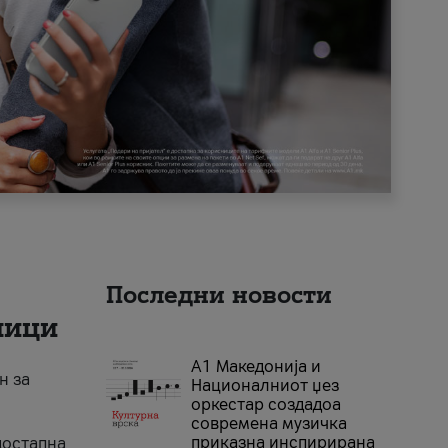
Последни новости
ници
А1 Македонија и
н за
Националниот џез
оркестар создадоа
современа музичка
приказна инспирирана
достапна