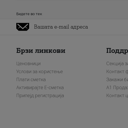
Бидете во тек
Брзи линкови
Подд
Ценовници
Секција 
Услови за користење
Контакт 
Плати сметка
Закажи б
Активирајте Е-сметка
A1 Прода
Припејд регистрација
Контакт 