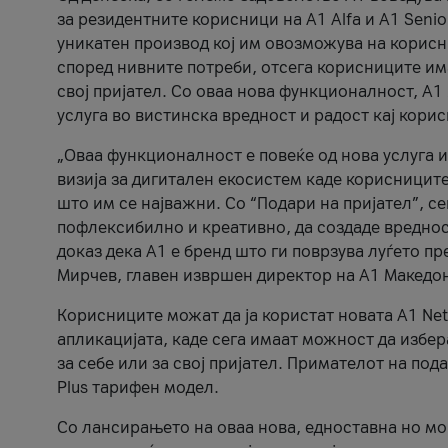
за резидентните корисници на А1 Alfa и A1 Senio
уникатен производ кој им овозможува на корисни
според нивните потреби, отсега корисниците има
свој пријател. Со оваа нова функционалност, А
услуга во вистинска вредност и радост кај кори
„Оваа функционалност е повеќе од нова услуга и
визија за дигитален екосистем каде корисниците
што им се најважни. Со “Подари на пријател”, с
пофлексибилно и креативно, да создаде вредност
доказ дека А1 е бренд што ги поврзува луѓето пр
Мирчев, главен извршен директор на А1 Македон
Корисниците можат да ја користат новата А1 Net
апликацијата, каде сега имаат можност да избера
за себе или за свој пријател. Примателот на пода
Plus тарифен модел.
Со лансирањето на оваа нова, едноставна но м