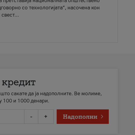
ја претставија националната општествено
говорно со технологијата“, насочена кон
свест...
 кредит
а што сакате да ја надополните. Ве молиме,
у 100 и 1000 денари.
-
+
Надополни