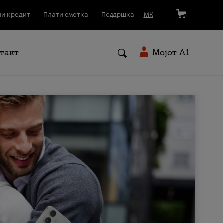
и кредит
Плати сметка
Поддршка
МК
такт
Мојот A1