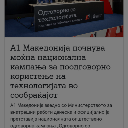
A1 Македонија почнува
моќна национална
кампања за поодговорно
користење на
технологијата во
сообраќајот
A1 Македонија заедно со Министерството за
внатрешни работи денеска и официјално ја
претставија националната општествено
одговорна кампања „Одговорно со