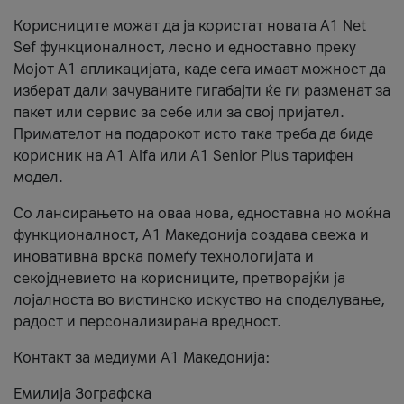
Корисниците можат да ја користат новата А1 Net
Sef функционалност, лесно и едноставно преку
Мојот А1 апликацијата, каде сега имаат можност да
изберат дали зачуваните гигабајти ќе ги разменат за
пакет или сервис за себе или за свој пријател.
Примателот на подарокот исто така треба да биде
корисник на А1 Alfa или A1 Senior Plus тарифен
модел.
Со лансирањето на оваа нова, едноставна но моќна
функционалност, А1 Македонија создава свежа и
иновативна врска помеѓу технологијата и
секојдневието на корисниците, претворајќи ја
лојалноста во вистинско искуство на споделување,
радост и персонализирана вредност.
Контакт за медиуми А1 Македонија:
Емилија Зографска