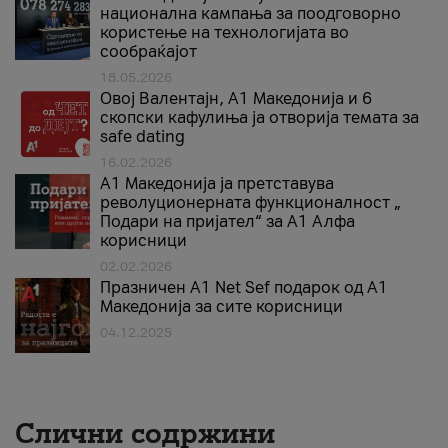
национална кампања за поодговорно
користење на технологијата во
сообраќајот
18.05.2026
Овој Валентајн, A1 Македонија и 6
скопски кафулиња ја отворија темата за
safe dating
16.02.2026
А1 Македонија ја претставува
револуционерната функционалност „
Подари на пријател“ за А1 Алфа
корисници
02.02.2026
Празничен A1 Net Sеf подарок од А1
Македонија за сите корисници
04.12.2025
Слични содржини