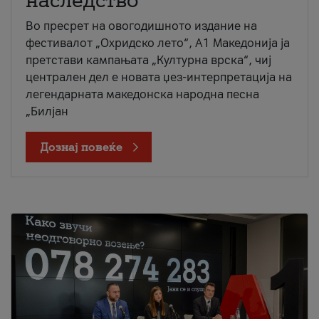
наследство
Во пресрет на овогодишното издание на
фестивалот „Охридско лето“, А1 Македонија ја
претстави кампањата „Културна врска“, чиј
централен дел е новата џез-интерпретација на
легендарната македонска народна песна
„Билјан
Дознај повеќе