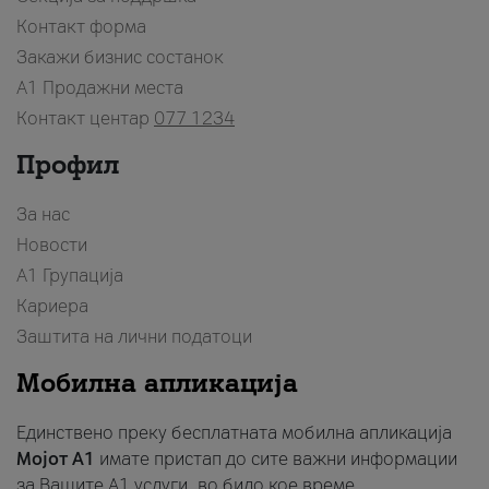
Контакт форма
Закажи бизнис состанок
A1 Продажни места
Контакт центар
077 1234
Профил
За нас
Новости
А1 Групација
Кариера
Заштита на лични податоци
Мобилна апликација
Единствено преку бесплатната мобилна апликација
Мојот A1
имате пристап до сите важни информации
за Вашите A1 услуги, во било кое време.