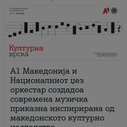
А1 Македонија и
Националниот џез
оркестар создадоа
современа музичка
приказна инспирирана од
македонското културно