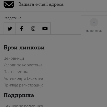
Следете нè
На почеток
Брзи линкови
Ценовници
Услови за користење
Плати сметка
Активирајте Е-сметка
Припејд регистрација
Поддршка
Секција за поддршка