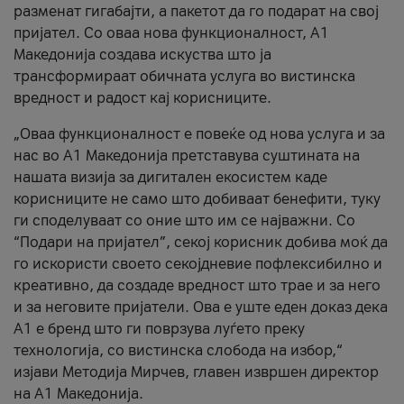
разменат гигабајти, а пакетот да го подарат на свој
пријател. Со оваа нова функционалност, А1
Македонија создава искуства што ја
трансформираат обичната услуга во вистинска
вредност и радост кај корисниците.
„Оваа функционалност е повеќе од нова услуга и за
нас во А1 Македонија претставува суштината на
нашата визија за дигитален екосистем каде
корисниците не само што добиваат бенефити, туку
ги споделуваат со оние што им се најважни. Со
“Подари на пријател”, секој корисник добива моќ да
го искористи своето секојдневие пофлексибилно и
креативно, да создаде вредност што трае и за него
и за неговите пријатели. Ова е уште еден доказ дека
А1 е бренд што ги поврзува луѓето преку
технологија, со вистинска слобода на избор,“
изјави Методија Мирчев, главен извршен директор
на А1 Македонија.