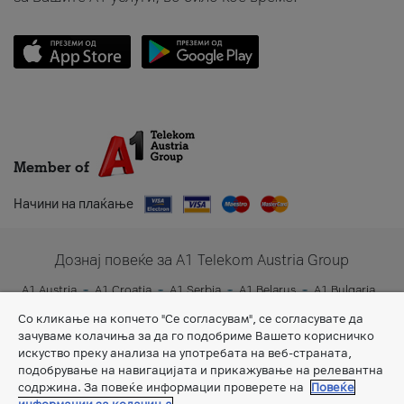
Member of
Начини на плаќање
Дознај повеќе за A1 Telekom Austria Group
A1 Austria
A1 Croatia
A1 Serbia
A1 Belarus
A1 Bulgaria
A1 Slovenia
A1 Digital
Со кликање на копчето "Се согласувам", се согласувате да
зачуваме колачиња за да го подобриме Вашето корисничко
искуство преку анализа на употребата на веб-страната,
подобрување на навигацијата и прикажување на релевантна
содржина. За повеќе информации проверете на
Повеќе