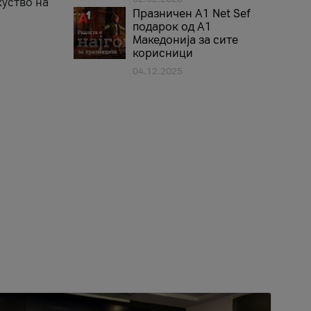
куство на
Празничен A1 Net Sеf
подарок од А1
Македонија за сите
корисници
04.12.2025