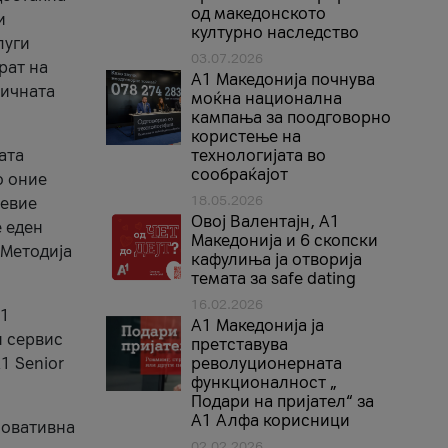
од македонското
и
културно наследство
луги
03.07.2026
рат на
A1 Македонија почнува
бичната
моќна национална
кампања за поодговорно
користење на
ата
технологијата во
сообраќајот
о оние
18.05.2026
невие
Овој Валентајн, A1
е еден
Македонија и 6 скопски
 Методија
кафулиња ја отворија
темата за safe dating
16.02.2026
А1
А1 Македонија ја
и сервис
претставува
1 Senior
револуционерната
функционалност „
Подари на пријател“ за
А1 Алфа корисници
новативна
02.02.2026