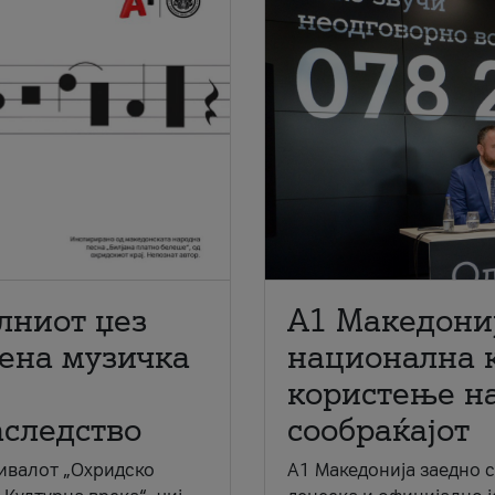
лниот џез
A1 Македони
мена музичка
национална 
користење на
аследство
сообраќајот
ивалот „Охридско
A1 Македонија заедно 