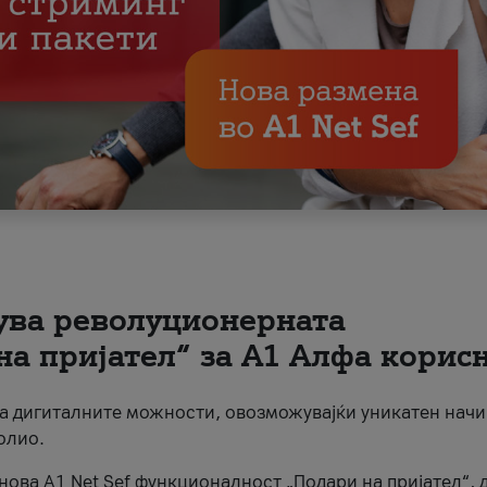
вува револуционерната
на пријател“ за А1 Алфа корис
на дигиталните можности, овозможувајќи уникатен начи
олио.
нова A1 Net Sef функционалност „Подари на пријател“, 