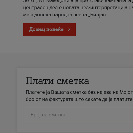
лето“, А1 Македонија ја претстави кампањата 
централен дел е новата џез-интерпретација н
македонска народна песна „Билјан
Дознај повеќе
Плати сметка
Платете ја Вашата сметка без најава на Мојот
бројот на фактурата што сакате да ја платите
Број на сметка