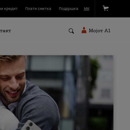
и кредит
Плати сметка
Поддршка
МК
такт
Мојот A1