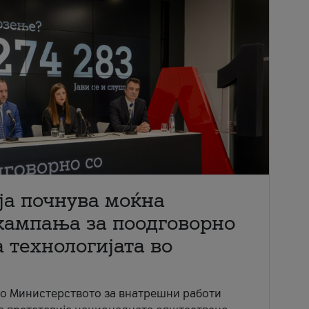
ја почнува моќна
кампања за поодговорно
 технологијата во
со Министерството за внатрешни работи