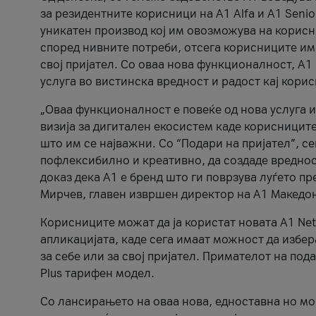
за резидентните корисници на А1 Alfa и A1 Senio
уникатен производ кој им овозможува на корисни
според нивните потреби, отсега корисниците има
свој пријател. Со оваа нова функционалност, А
услуга во вистинска вредност и радост кај кори
„Оваа функционалност е повеќе од нова услуга и
визија за дигитален екосистем каде корисниците
што им се најважни. Со “Подари на пријател”, с
пофлексибилно и креативно, да создаде вредност
доказ дека А1 е бренд што ги поврзува луѓето пр
Мирчев, главен извршен директор на А1 Македон
Корисниците можат да ја користат новата А1 Net
апликацијата, каде сега имаат можност да избера
за себе или за свој пријател. Примателот на пода
Plus тарифен модел.
Со лансирањето на оваа нова, едноставна но м