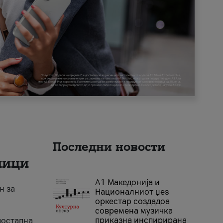
Последни новости
ници
А1 Македонија и
н за
Националниот џез
оркестар создадоа
современа музичка
приказна инспирирана
достапна