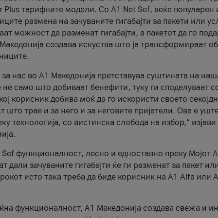
r Plus тарифните модели. Со A1 Net Sef, веќе популарен 
ците размена на зачуваните гигабајти за пакети или ус
ат можност да разменат гигабајти, а пакетот да го пода
1 Македонија создава искуства што ја трансформираат о
сниците.
 за нас во А1 Македонија претставува суштината на наш
 не само што добиваат бенефити, туку ги споделуваат с
екој корисник добива моќ да го искористи своето секојд
 што трае и за него и за неговите пријатели. Ова е ушт
еку технологија, со вистинска слобода на избор,“ изјави
ија.
 Sef функционалност, лесно и едноставно преку Мојот 
т дали зачуваните гигабајти ќе ги разменат за пакет ил
рокот исто така треба да биде корисник на А1 Alfa или A
оќна функционалност, А1 Македонија создава свежа и и