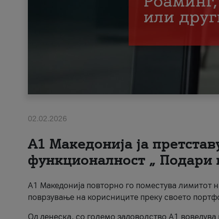
02.02.2026
А1 Македонија ја претста
функционалност „ Подари 
А1 Македонија повторно го поместува лимитот 
поврзување на корисниците преку своето портф
Од денеска, со големо задоволство А1 воведува 