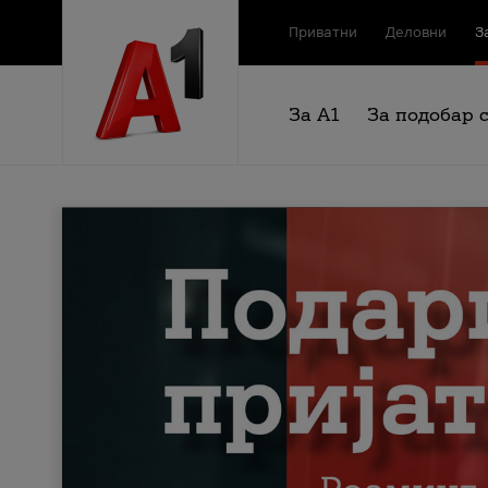
Приватни
Деловни
З
За А1
За подобар 