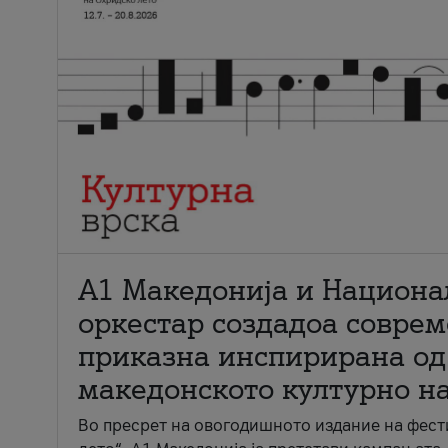
А1 Македонија и Национа
оркестар создадоа совре
приказна инспирирана од
македонското културно н
Во пресрет на овогодишното издание на фест