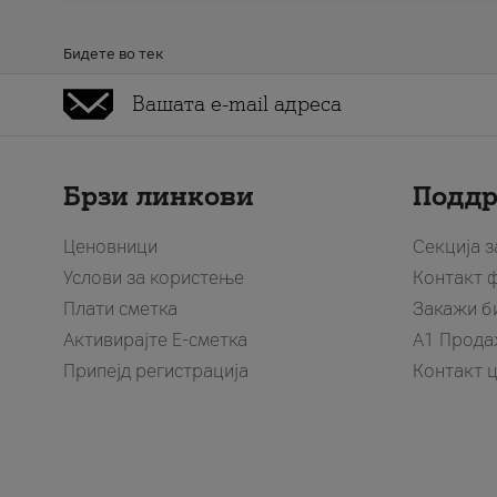
Бидете во тек
Брзи линкови
Подд
Ценовници
Секција 
Услови за користење
Контакт 
Плати сметка
Закажи б
Активирајте Е-сметка
A1 Прода
Припејд регистрација
Контакт 