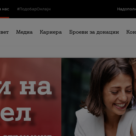
а нас
#ПодобарОнлајн
Надополн
свет
Медиа
Кариера
Броеви за донации
Кон