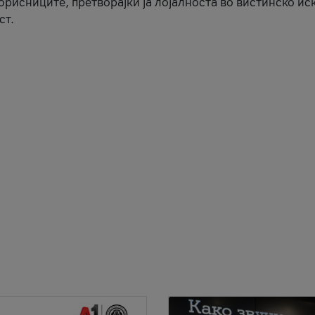
корисниците, претворајќи ја лојалноста во вистинско ис
ст.