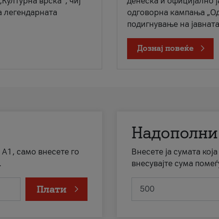
„Културна врска“, чиј
денеска и официјално 
а легендарната
одговорна кампања „Од
подигнување на јавната 
Дознај повеќе
Надополни
 А1, само внесете го
Внесете ја сумата кој
.
внесувајте сума помеѓ
Плати