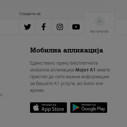
Следете нè
На почеток
Мобилна апликација
Единствено преку бесплатната
мобилна апликација
Мојот A1
имате
пристап до сите важни информации
за Вашите A1 услуги, во било кое
време.
и