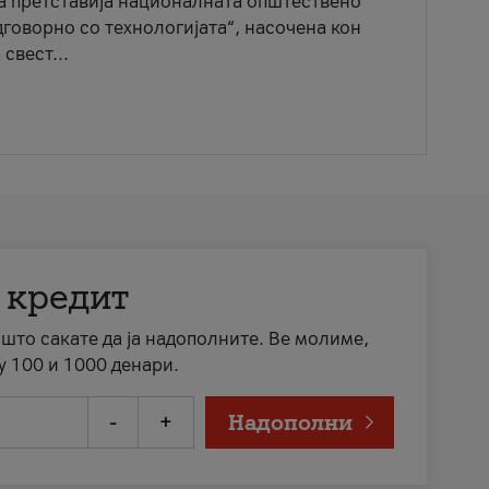
ја претставија националната општествено
говорно со технологијата“, насочена кон
свест...
 кредит
а што сакате да ја надополните. Ве молиме,
у 100 и 1000 денари.
-
+
Надополни