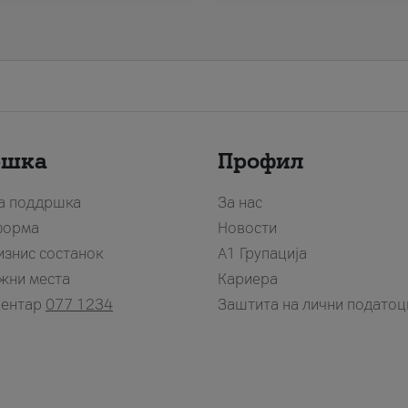
ршка
Профил
за поддршка
За нас
форма
Новости
изнис состанок
А1 Групација
жни места
Кариера
центар
077 1234
Заштита на лични податоц