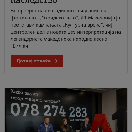
наследство
Во пресрет на овогодишното издание на
фестивалот „Охридско лето“, А1 Македонија ја
претстави кампањата „Културна врска“, чиј
централен дел е новата џез-интерпретација на
легендарната македонска народна песна
„Билјан
Дознај повеќе