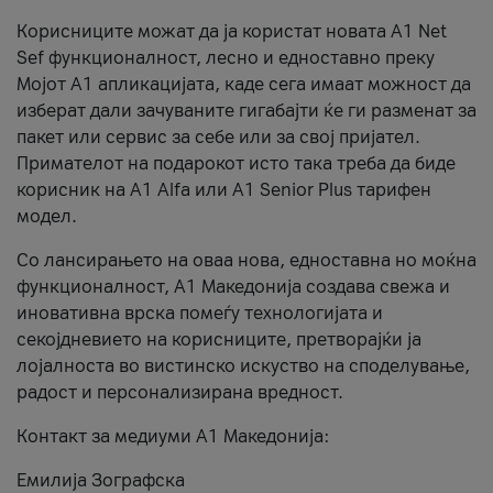
Корисниците можат да ја користат новата А1 Net
Sef функционалност, лесно и едноставно преку
Мојот А1 апликацијата, каде сега имаат можност да
изберат дали зачуваните гигабајти ќе ги разменат за
пакет или сервис за себе или за свој пријател.
Примателот на подарокот исто така треба да биде
корисник на А1 Alfa или A1 Senior Plus тарифен
модел.
Со лансирањето на оваа нова, едноставна но моќна
функционалност, А1 Македонија создава свежа и
иновативна врска помеѓу технологијата и
секојдневието на корисниците, претворајќи ја
лојалноста во вистинско искуство на споделување,
радост и персонализирана вредност.
Контакт за медиуми А1 Македонија:
Емилија Зографска