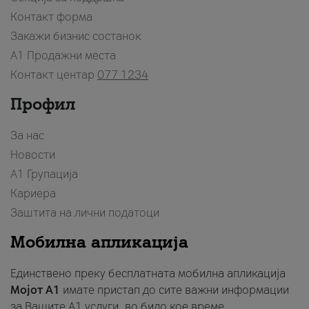
Контакт форма
Закажи бизнис состанок
A1 Продажни места
Контакт центар
077 1234
Профил
За нас
Новости
А1 Групација
Кариера
Заштита на лични податоци
Мобилна апликација
Единствено преку бесплатната мобилна апликација
Мојот A1
имате пристап до сите важни информации
за Вашите A1 услуги, во било кое време.