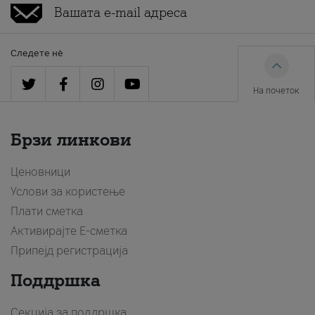
Следете нè
На почеток
Брзи линкови
Ценовници
Услови за користење
Плати сметка
Активирајте Е-сметка
Припејд регистрација
Поддршка
Секција за поддршка