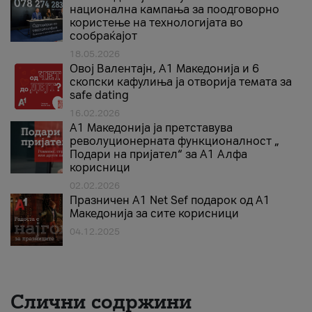
национална кампања за поодговорно
користење на технологијата во
сообраќајот
18.05.2026
Овој Валентајн, A1 Македонија и 6
скопски кафулиња ја отворија темата за
safe dating
16.02.2026
А1 Македонија ја претставува
револуционерната функционалност „
Подари на пријател“ за А1 Алфа
корисници
02.02.2026
Празничен A1 Net Sеf подарок од А1
Македонија за сите корисници
04.12.2025
Слични содржини