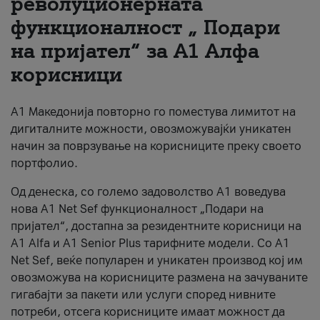
револуционерната
функционалност „ Подари
За нас
на пријател“ за А1 Алфа
#ПодобарОнлајн
корисници
А1 Македонија повторно го поместува лимитот на
дигиталните можности, овозможувајќи уникатен
начин за поврзување на корисниците преку своето
портфолио.
Од денеска, со големо задоволство А1 воведува
нова A1 Net Sef функционалност „Подари на
пријател“, достапна за резидентните корисници на
А1 Alfa и A1 Senior Plus тарифните модели. Со A1
Net Sef, веќе популарен и уникатен производ кој им
овозможува на корисниците размена на зачуваните
гигабајти за пакети или услуги според нивните
потреби, отсега корисниците имаат можност да