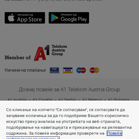
Member of
Начини на плаќање
Дознај повеќе за A1 Telekom Austria Group
A1 Austria
A1 Croatia
A1 Serbia
A1 Belarus
A1 Bulgaria
A1 Slovenia
A1 Digital
Со кликање на копчето "Се согласувам", се согласувате да
зачуваме колачиња за да го подобриме Вашето корисничко
искуство преку анализа на употребата на веб-страната,
подобрување на навигацијата и прикажување на релевантна
содржина. За повеќе информации проверете на
Повеќе