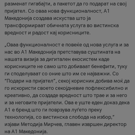
разменат гигабајти, а пакетот да го подарат на свој
пријател. Со оваа нова функционалност, А1
Македонија создава искуства што ја
трансформираат обичната услуга во вистинска
вредност и радост кај корисниците.
„Оваа функционалност е повеќе од нова услуга и за
нас во А1 Македонија претставува суштината на
нашата визија за дигитален екосистем каде
корисниците не само што добиваат бенефити, туку
ги споделуваат со оние што им се најважни. Со
“Подари на пријател”, секој корисник добива моќ да
го искористи своето секојдневие пофлексибилно и
креативно, да создаде вредност што трае и за него
и за неговите пријатели. Ова е уште еден доказ дека
А1 е бренд што ги поврзува луѓето преку
технологија, со вистинска слобода на избор,“
изјави Методија Мирчев, главен извршен директор
на А1 Македонија.