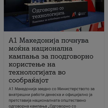
A1 Македонија почнува
моќна национална
кампања за поодговорно
користење на
технологијата во
сообраќајот
A1 Македонија заедно со Министерството за
внатрешни работи денеска и официјално ја
претставија националната општествено
одговорна кампања „Одговорно со