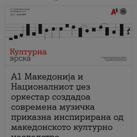
А1 Македонија и
Националниот џез
оркестар создадоа
современа музичка
приказна инспирирана од
македонското културно