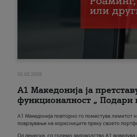
02.02.2026
А1 Македонија ја претста
функционалност „ Подари 
А1 Македонија повторно го поместува лимитот 
поврзување на корисниците преку своето портф
Од денеска, со големо задоволство А1 воведува 