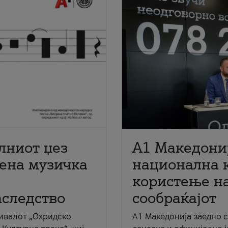
лниот џез
A1 Македони
мена музичка
национална 
користење на
аследство
сообраќајот
ивалот „Охридско
A1 Македонија заедно 