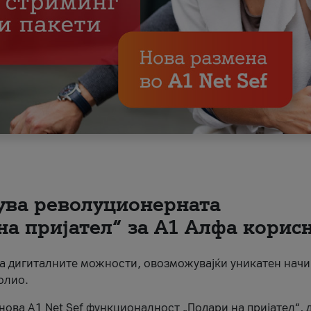
вува револуционерната
на пријател“ за А1 Алфа корис
на дигиталните можности, овозможувајќи уникатен начи
олио.
нова A1 Net Sef функционалност „Подари на пријател“, 