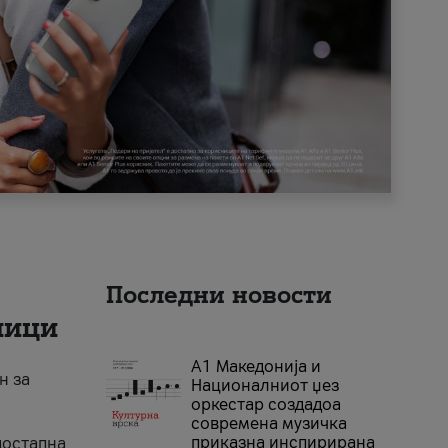
Последни новости
ници
А1 Македонија и
н за
Националниот џез
оркестар создадоа
современа музичка
приказна инспирирана
достапна