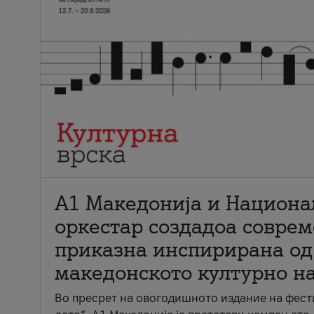
А1 Македонија и Национа
оркестар создадоа совре
приказна инспирирана од
македонското културно н
Во пресрет на овогодишното издание на фест