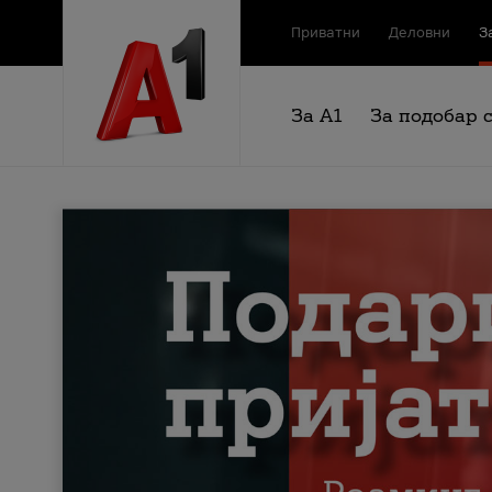
Приватни
Деловни
З
За А1
За подобар 