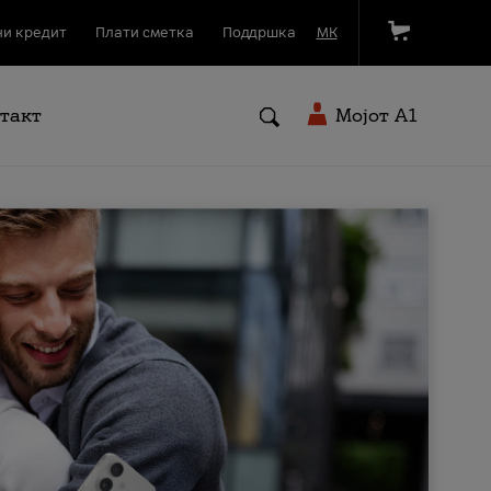
и кредит
Плати сметка
Поддршка
МК
такт
Мојот A1