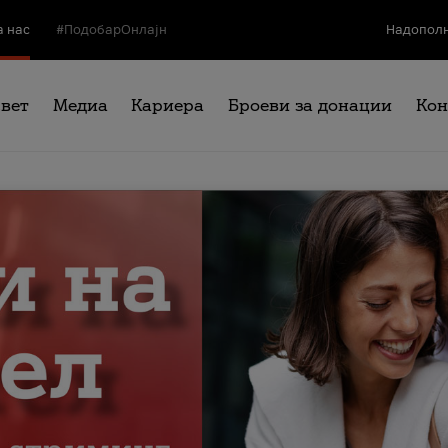
а нас
#ПодобарОнлајн
Надополн
свет
Медиа
Кариера
Броеви за донации
Кон