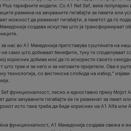
r Plus тарифните модели. Со A1 Net Sef, веќе популарен 
ците размена на зачуваните гигабајти за пакети или ус
ат можност да разменат гигабајти, а пакетот да го пода
1 Македонија создава искуства што ја трансформираат о
сниците.
 за нас во А1 Македонија претставува суштината на наш
 не само што добиваат бенефити, туку ги споделуваат с
екој корисник добива моќ да го искористи своето секојд
 што трае и за него и за неговите пријатели. Ова е ушт
еку технологија, со вистинска слобода на избор,“ изјави
ија.
 Sef функционалност, лесно и едноставно преку Мојот 
т дали зачуваните гигабајти ќе ги разменат за пакет ил
рокот исто така треба да биде корисник на А1 Alfa или A
оќна функционалност, А1 Македонија создава свежа и и