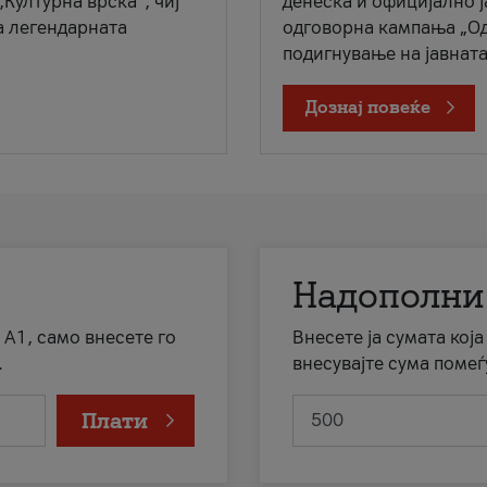
„Културна врска“, чиј
денеска и официјално 
а легендарната
одговорна кампања „Од
подигнување на јавната 
Дознај повеќе
Надополни
 А1, само внесете го
Внесете ја сумата кој
.
внесувајте сума помеѓ
Плати