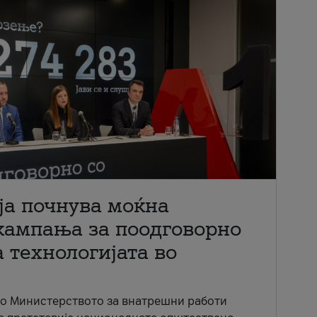
ја почнува моќна
кампања за поодговорно
 технологијата во
со Министерството за внатрешни работи