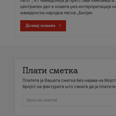
лето“, А1 Македонија ја претстави кампањата 
централен дел е новата џез-интерпретација н
македонска народна песна „Билјан
Дознај повеќе
Плати сметка
Платете ја Вашата сметка без најава на Мојот
бројот на фактурата што сакате да ја платите
Број на сметка