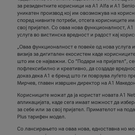
за резидентните корисници на А1 Alfa и A1 Senio
уникатен производ кој им овозможува на корисни
според нивните потреби, отсега корисниците има
свој пријател. Со оваа нова функционалност, А
услуга во вистинска вредност и радост кај кори
„Оваа функционалност е повеќе од нова услуга и
визија за дигитален екосистем каде корисниците
што им се најважни. Со “Подари на пријател”, с
пофлексибилно и креативно, да создаде вредност
доказ дека А1 е бренд што ги поврзува луѓето пр
Мирчев, главен извршен директор на А1 Македон
Корисниците можат да ја користат новата А1 Net
апликацијата, каде сега имаат можност да избера
за себе или за свој пријател. Примателот на пода
Plus тарифен модел.
Со лансирањето на оваа нова, едноставна но м