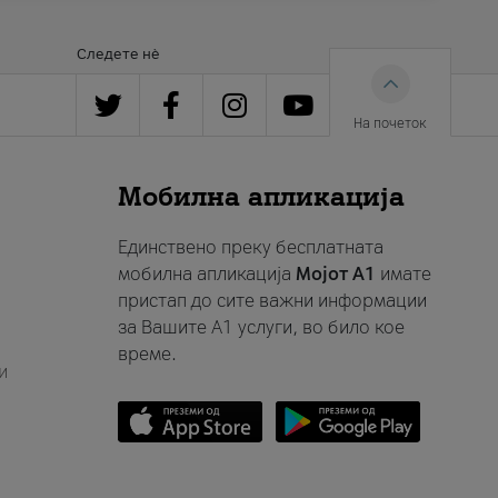
Следете нè
На почеток
Мобилна апликација
Единствено преку бесплатната
мобилна апликација
Мојот A1
имате
пристап до сите важни информации
за Вашите A1 услуги, во било кое
време.
и