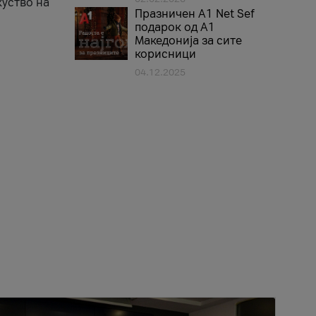
куство на
Празничен A1 Net Sеf
подарок од А1
Македонија за сите
корисници
04.12.2025