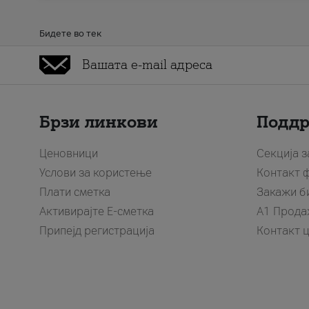
Бидете во тек
Брзи линкови
Подд
Ценовници
Секција 
Услови за користење
Контакт 
Плати сметка
Закажи б
Активирајте Е-сметка
A1 Прода
Припејд регистрација
Контакт 