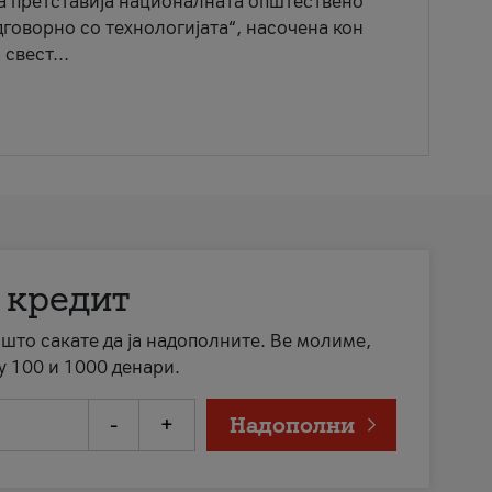
ја претставија националната општествено
говорно со технологијата“, насочена кон
свест...
 кредит
а што сакате да ја надополните. Ве молиме,
у 100 и 1000 денари.
-
+
Надополни