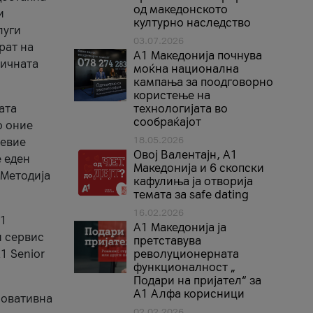
од македонското
и
културно наследство
луги
03.07.2026
рат на
A1 Македонија почнува
бичната
моќна национална
кампања за поодговорно
користење на
ата
технологијата во
сообраќајот
о оние
18.05.2026
невие
Овој Валентајн, A1
е еден
Македонија и 6 скопски
 Методија
кафулиња ја отворија
темата за safe dating
16.02.2026
А1
А1 Македонија ја
и сервис
претставува
1 Senior
револуционерната
функционалност „
Подари на пријател“ за
А1 Алфа корисници
новативна
02.02.2026