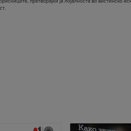
корисниците, претворајќи ја лојалноста во вистинско ис
ст.