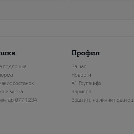
ршка
Профил
за поддршка
За нас
форма
Новости
изнис состанок
А1 Групација
жни места
Кариера
центар
077 1234
Заштита на лични податоц