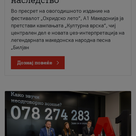
наследство
Во пресрет на овогодишното издание на
фестивалот „Охридско лето“, А1 Македонија ја
претстави кампањата „Културна врска“, чиј
централен дел е новата џез-интерпретација на
легендарната македонска народна песна
„Билјан
Дознај повеќе