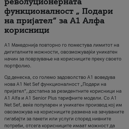
револуционерната
функционалност „ Подари
За нас
на пријател“ за А1 Алфа
#ПодобарОнлајн
корисници
А1 Македонија повторно го поместува лимитот на
дигиталните можности, овозможувајќи уникатен
начин за поврзување на корисниците преку своето
портфолио.
Од денеска, со големо задоволство А1 воведува
нова A1 Net Sef функционалност „Подари на
пријател“, достапна за резидентните корисници на
А1 Alfa и A1 Senior Plus тарифните модели. Со A1
Net Sef, веќе популарен и уникатен производ кој им
овозможува на корисниците размена на зачуваните
гигабајти за пакети или услуги според нивните
потреби, отсега корисниците имаат можност да