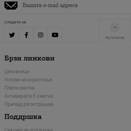
Следете нè
На почеток
Брзи линкови
Ценовници
Услови за користење
Плати сметка
Активирајте Е-сметка
Припејд регистрација
Поддршка
Секција за поддршка