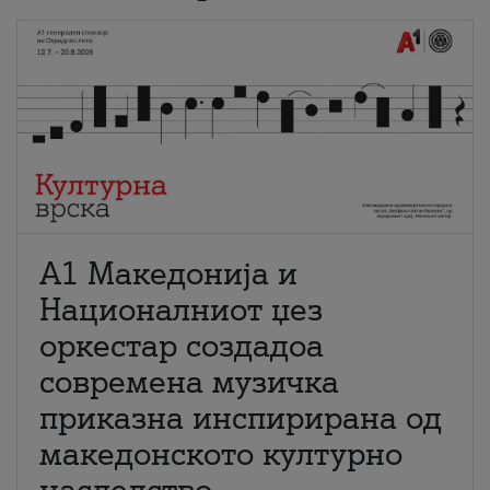
А1 Македонија и
Националниот џез
оркестар создадоа
современа музичка
приказна инспирирана од
македонското културно