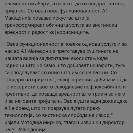
разменат гигабајти, а пакетот да го подарат на свој
пријател. Со оваа нова функционалност, А1
Македонија создава искуства што ја
трансформираат обичната услуга во вистинска
вредност и радост кај корисниците.
„Оваа функционалност е повеќе од нова услуга и за
нас во А1 Македонија претставува суштината на
нашата визија за дигитален екосистем каде
корисниците не само што добиваат бенефити, туку
ги споделуваат со оние што им се најважни. Со
“Подари на пријател”, секој корисник добива моќ да
го искористи своето секојдневие пофлексибилно и
креативно, да создаде вредност што трае и за него
и за неговите пријатели. Ова е уште еден доказ дека
А1 е бренд што ги поврзува луѓето преку
технологија, со вистинска слобода на избор,“
изјави Методија Мирчев, главен извршен директор
на А1 Македонија.