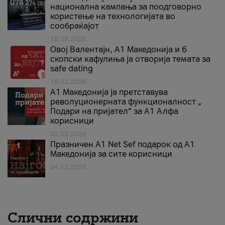
национална кампања за поодговорно
користење на технологијата во
сообраќајот
18.05.2026
Овој Валентајн, A1 Македонија и 6
скопски кафулиња ја отворија темата за
safe dating
16.02.2026
А1 Македонија ја претставува
револуционерната функционалност „
Подари на пријател“ за А1 Алфа
корисници
02.02.2026
Празничен A1 Net Sеf подарок од А1
Македонија за сите корисници
04.12.2025
Слични содржини