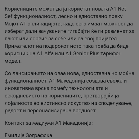
Корисниците можат да ја користат новата А1 Net
Sef функционалност, лесно и едноставно преку
Мојот А1 апликацијата, каде сега имаат можност да
изберат дали зачуваните гигабајти ќе ги разменат за
пакет или сервис за себе или за свој пријател.
Примателот на подарокот исто така треба да биде
корисник на А1 Alfa или A1 Senior Plus тарифен
модел.
Со лансирањето на оваа нова, едноставна но моќна
функционалност, А1 Македонија создава свежа и
иновативна врска помеѓу технологијата и
секојдневието на корисниците, претворајќи ја
лојалноста во вистинско искуство на споделување,
радост и персонализирана вредност.
Контакт за медиуми А1 Македонија:
Емилија Зографска