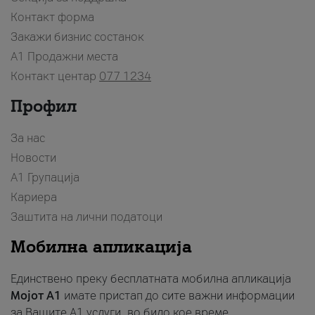
Контакт форма
Закажи бизнис состанок
A1 Продажни места
Контакт центар
077 1234
Профил
За нас
Новости
А1 Групација
Кариера
Заштита на лични податоци
Мобилна апликација
Единствено преку бесплатната мобилна апликација
Мојот A1
имате пристап до сите важни информации
за Вашите A1 услуги, во било кое време.