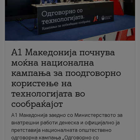
A1 Македонија почнува
моќна национална
кампања за поодговорно
користење на
технологијата во
сообраќајот
A1 Македонија заедно со Министерството за
внатрешни работи денеска и официјално ја
претставија националната општествено
одговорна кампања „Одговорно со