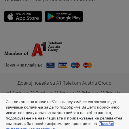
Member of
Начини на плаќање
Дознај повеќе за A1 Telekom Austria Group
A1 Austria
A1 Croatia
A1 Serbia
A1 Belarus
A1 Bulgaria
A1 Slovenia
A1 Digital
Со кликање на копчето "Се согласувам", се согласувате да
зачуваме колачиња за да го подобриме Вашето корисничко
искуство преку анализа на употребата на веб-страната,
подобрување на навигацијата и прикажување на релевантна
содржина. За повеќе информации проверете на
Повеќе