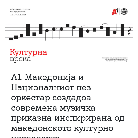
А1 Македонија и
Националниот џез
оркестар создадоа
современа музичка
приказна инспирирана од
македонското културно