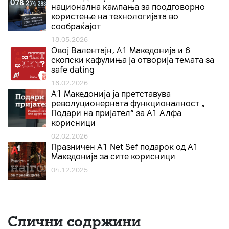
национална кампања за поодговорно
користење на технологијата во
сообраќајот
18.05.2026
Овој Валентајн, A1 Македонија и 6
скопски кафулиња ја отворија темата за
safe dating
16.02.2026
А1 Македонија ја претставува
револуционерната функционалност „
Подари на пријател“ за А1 Алфа
корисници
02.02.2026
Празничен A1 Net Sеf подарок од А1
Македонија за сите корисници
04.12.2025
Слични содржини