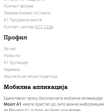
Контакт форма
Закажи бизнис состанок
A1 Продажни места
Контакт центар
077 1234
Профил
За нас
Новости
А1 Групација
Кариера
Заштита на лични податоци
Мобилна апликација
Единствено преку бесплатната мобилна апликација
Мојот A1
имате пристап до сите важни информации
за Вашите A1 услуги, во било кое време.