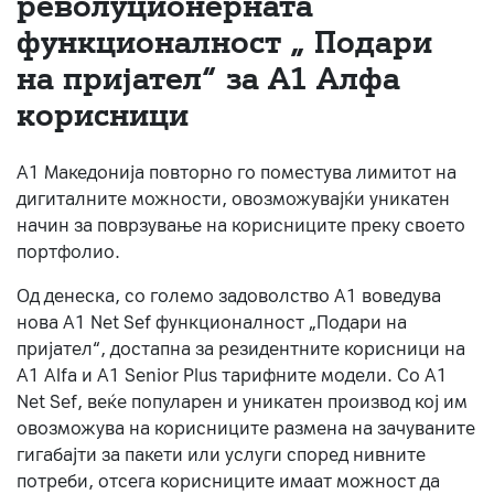
револуционерната
функционалност „ Подари
За нас
на пријател“ за А1 Алфа
#ПодобарОнлајн
корисници
А1 Македонија повторно го поместува лимитот на
дигиталните можности, овозможувајќи уникатен
начин за поврзување на корисниците преку своето
портфолио.
Од денеска, со големо задоволство А1 воведува
нова A1 Net Sef функционалност „Подари на
пријател“, достапна за резидентните корисници на
А1 Alfa и A1 Senior Plus тарифните модели. Со A1
Net Sef, веќе популарен и уникатен производ кој им
овозможува на корисниците размена на зачуваните
гигабајти за пакети или услуги според нивните
потреби, отсега корисниците имаат можност да