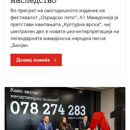
наследство
Во пресрет на овогодишното издание на
фестивалот „Охридско лето“, А1 Македонија ја
претстави кампањата „Културна врска“, чиј
централен дел е новата џез-интерпретација на
легендарната македонска народна песна
„Билјан
Дознај повеќе