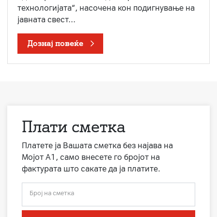
технологијата“, насочена кон подигнување на
јавната свест...
Дознај повеќе
Плати сметка
Платете ја Вашата сметка без најава на
Мојот А1, само внесете го бројот на
фактурата што сакате да ја платите.
Број на сметка