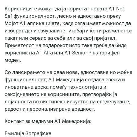
Корисниците можат да ја користат новата А1 Net
Sef функционалност, лесно и едноставно преку
Мојот А1 апликацијата, каде сега имаат можност да
изберат дали зачуваните гигабајти ќе ги разменат за
пакет или сервис за себе или за свој пријател.
Примателот на подарокот исто така треба да биде
корисник на А1 Alfa или A1 Senior Plus тарифен
модел.
Со лансирањето на оваа нова, едноставна но моќна
функционалност, А1 Македонија создава свежа и
иновативна врска помеѓу технологијата и
секојдневието на корисниците, претворајќи ја
лојалноста во вистинско искуство на споделување,
радост и персонализирана вредност.
Контакт за медиуми А1 Македонија:
Емилија Зографска