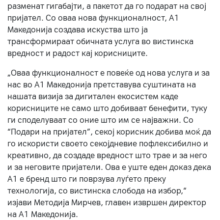
разменат гигабајти, а пакетот да го подарат на свој
пријател. Со оваа нова функционалност, А1
Македонија создава искуства што ја
трансформираат обичната услуга во вистинска
вредност и радост кај корисниците.
„Оваа функционалност е повеќе од нова услуга и за
нас во А1 Македонија претставува суштината на
нашата визија за дигитален екосистем каде
корисниците не само што добиваат бенефити, туку
ги споделуваат со оние што им се најважни. Со
“Подари на пријател”, секој корисник добива моќ да
го искористи своето секојдневие пофлексибилно и
креативно, да создаде вредност што трае и за него
и за неговите пријатели. Ова е уште еден доказ дека
А1 е бренд што ги поврзува луѓето преку
технологија, со вистинска слобода на избор,“
изјави Методија Мирчев, главен извршен директор
на А1 Македонија.