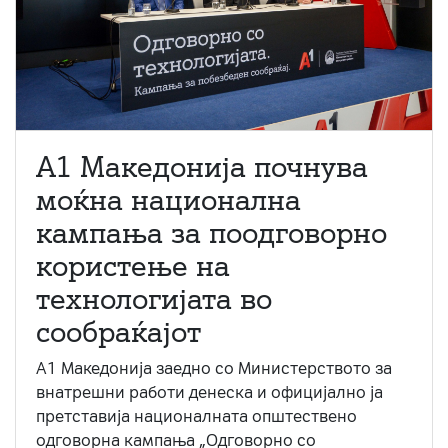
A1 Македонија почнува
моќна национална
кампања за поодговорно
користење на
технологијата во
сообраќајот
A1 Македонија заедно со Министерството за
внатрешни работи денеска и официјално ја
претставија националната општествено
одговорна кампања „Одговорно со