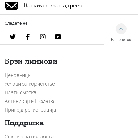
Следете нè
На почеток
Брзи линкови
Ценовници
Услови за користење
Плати сметка
Активирајте Е-сметка
Припејд регистрација
Поддршка
Секција за поддршка