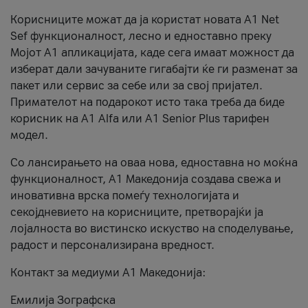
Корисниците можат да ја користат новата А1 Net
Sef функционалност, лесно и едноставно преку
Мојот А1 апликацијата, каде сега имаат можност да
изберат дали зачуваните гигабајти ќе ги разменат за
пакет или сервис за себе или за свој пријател.
Примателот на подарокот исто така треба да биде
корисник на А1 Alfa или A1 Senior Plus тарифен
модел.
Со лансирањето на оваа нова, едноставна но моќна
функционалност, А1 Македонија создава свежа и
иновативна врска помеѓу технологијата и
секојдневието на корисниците, претворајќи ја
лојалноста во вистинско искуство на споделување,
радост и персонализирана вредност.
Контакт за медиуми А1 Македонија:
Емилија Зографска