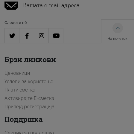
Следете нè
На почеток
Брзи линкови
Ценовници
Услови за користење
Плати сметка
Активирајте Е-сметка
Припејд регистрација
Поддршка
Секција за поддршка