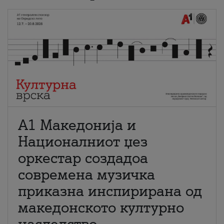
А1 Македонија и
Националниот џез
оркестар создадоа
современа музичка
приказна инспирирана од
македонското културно