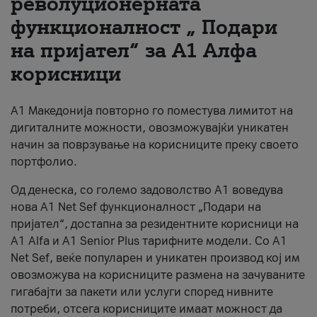
револуционерната
функционалност „ Подари
За нас
на пријател“ за А1 Алфа
#ПодобарОнлајн
корисници
А1 Македонија повторно го поместува лимитот на
дигиталните можности, овозможувајќи уникатен
начин за поврзување на корисниците преку своето
портфолио.
Од денеска, со големо задоволство А1 воведува
нова A1 Net Sef функционалност „Подари на
пријател“, достапна за резидентните корисници на
А1 Alfa и A1 Senior Plus тарифните модели. Со A1
Net Sef, веќе популарен и уникатен производ кој им
овозможува на корисниците размена на зачуваните
гигабајти за пакети или услуги според нивните
потреби, отсега корисниците имаат можност да