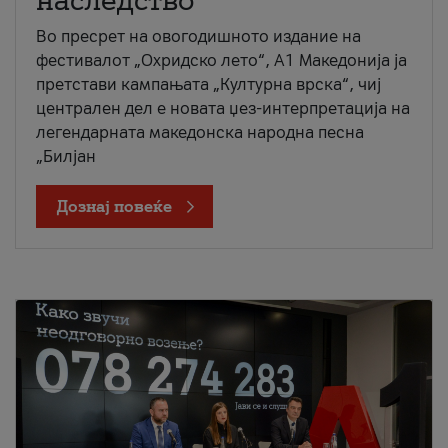
наследство
Во пресрет на овогодишното издание на
фестивалот „Охридско лето“, А1 Македонија ја
претстави кампањата „Културна врска“, чиј
централен дел е новата џез-интерпретација на
легендарната македонска народна песна
„Билјан
Дознај повеќе