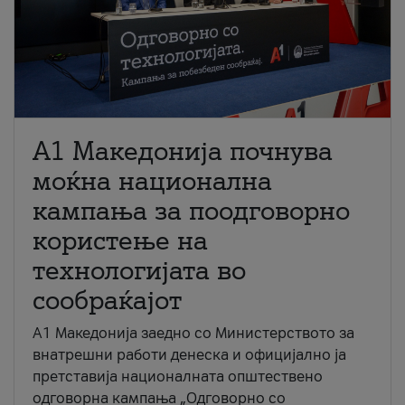
A1 Македонија почнува
моќна национална
кампања за поодговорно
користење на
технологијата во
сообраќајот
A1 Македонија заедно со Министерството за
внатрешни работи денеска и официјално ја
претставија националната општествено
одговорна кампања „Одговорно со