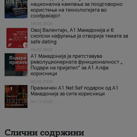
национална кампања за поодговорно
користење на технологијата во
сообраќајот
18.05.2026
Овој Валентајн, A1 Македонија и 6
скопски кафулиња ја отворија темата за
safe dating
16.02.2026
А1 Македонија ја претставува
револуционерната функционалност „
Подари на пријател“ за А1 Алфа
корисници
02.02.2026
Празничен A1 Net Sеf подарок од А1
Македонија за сите корисници
04.12.2025
Слични содржини