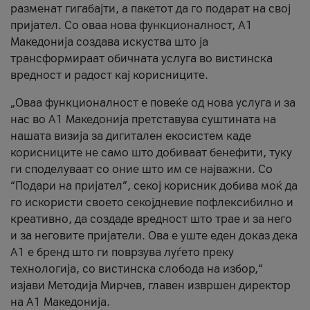
разменат гигабајти, а пакетот да го подарат на свој
пријател. Со оваа нова функционалност, А1
Македонија создава искуства што ја
трансформираат обичната услуга во вистинска
вредност и радост кај корисниците.
„Оваа функционалност е повеќе од нова услуга и за
нас во А1 Македонија претставува суштината на
нашата визија за дигитален екосистем каде
корисниците не само што добиваат бенефити, туку
ги споделуваат со оние што им се најважни. Со
“Подари на пријател”, секој корисник добива моќ да
го искористи своето секојдневие пофлексибилно и
креативно, да создаде вредност што трае и за него
и за неговите пријатели. Ова е уште еден доказ дека
А1 е бренд што ги поврзува луѓето преку
технологија, со вистинска слобода на избор,“
изјави Методија Мирчев, главен извршен директор
на А1 Македонија.