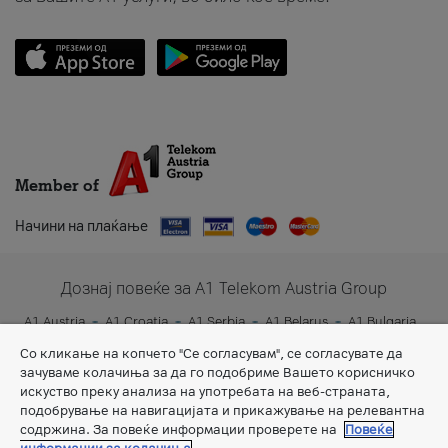
Member of
Начини на плаќање
Дознај повеќе за A1 Telekom Austria Group
A1 Austria
A1 Croatia
A1 Serbia
A1 Belarus
A1 Bulgaria
A1 Slovenia
A1 Digital
Со кликање на копчето "Се согласувам", се согласувате да
зачуваме колачиња за да го подобриме Вашето корисничко
искуство преку анализа на употребата на веб-страната,
подобрување на навигацијата и прикажување на релевантна
содржина. За повеќе информации проверете на
Повеќе