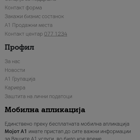
Контакт форма
Закажи бизнис состанок
A1 Продажни места
Контакт центар
077 1234
Профил
За нас
Новости
А1 Групација
Кариера
Заштита на лични податоци
Мобилна апликација
Единствено преку бесплатната мобилна апликација
Мојот A1
имате пристап до сите важни информации
за Вашите A1 услуги, во било кое време.