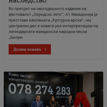
наследство
Во пресрет на овогодишното издание на
фестивалот „Охридско лето“, А1 Македонија ја
претстави кампањата „Културна врска“, чиј
централен дел е новата џез-интерпретација на
легендарната македонска народна песна
„Билјан
Дознај повеќе