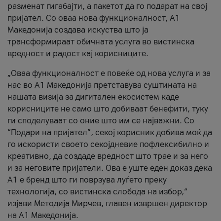
разменат гигабајти, а пакетот да го подарат на свој
пријател. Со оваа нова функционалност, А1
Македонија создава искуства што ја
трансформираат обичната услуга во вистинска
вредност и радост кај корисниците.
„Оваа функционалност е повеќе од нова услуга и за
нас во А1 Македонија претставува суштината на
нашата визија за дигитален екосистем каде
корисниците не само што добиваат бенефити, туку
ги споделуваат со оние што им се најважни. Со
“Подари на пријател”, секој корисник добива моќ да
го искористи своето секојдневие пофлексибилно и
креативно, да создаде вредност што трае и за него
и за неговите пријатели. Ова е уште еден доказ дека
А1 е бренд што ги поврзува луѓето преку
технологија, со вистинска слобода на избор,“
изјави Методија Мирчев, главен извршен директор
на А1 Македонија.