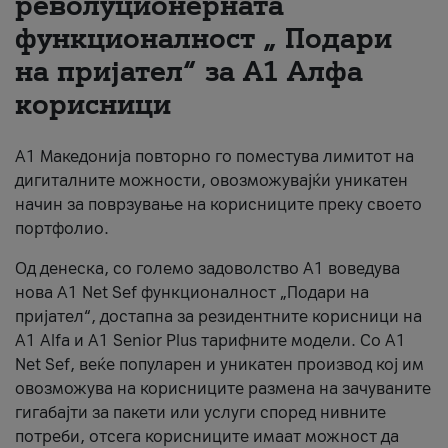
револуционерната
функционалност „ Подари
За нас
на пријател“ за А1 Алфа
#ПодобарОнлајн
корисници
А1 Македонија повторно го поместува лимитот на
дигиталните можности, овозможувајќи уникатен
начин за поврзување на корисниците преку своето
портфолио.
Од денеска, со големо задоволство А1 воведува
нова A1 Net Sef функционалност „Подари на
пријател“, достапна за резидентните корисници на
А1 Alfa и A1 Senior Plus тарифните модели. Со A1
Net Sef, веќе популарен и уникатен производ кој им
овозможува на корисниците размена на зачуваните
гигабајти за пакети или услуги според нивните
потреби, отсега корисниците имаат можност да