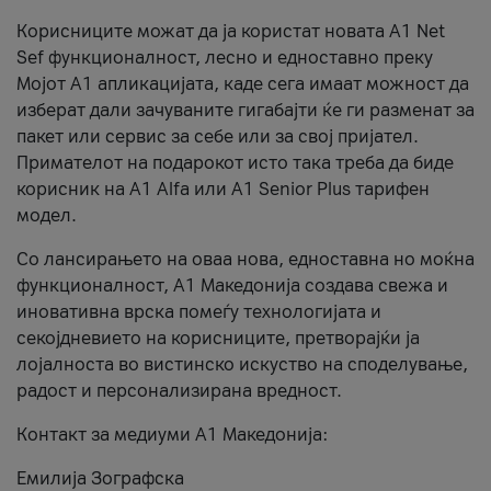
Корисниците можат да ја користат новата А1 Net
Sef функционалност, лесно и едноставно преку
Мојот А1 апликацијата, каде сега имаат можност да
изберат дали зачуваните гигабајти ќе ги разменат за
пакет или сервис за себе или за свој пријател.
Примателот на подарокот исто така треба да биде
корисник на А1 Alfa или A1 Senior Plus тарифен
модел.
Со лансирањето на оваа нова, едноставна но моќна
функционалност, А1 Македонија создава свежа и
иновативна врска помеѓу технологијата и
секојдневието на корисниците, претворајќи ја
лојалноста во вистинско искуство на споделување,
радост и персонализирана вредност.
Контакт за медиуми А1 Македонија:
Емилија Зографска