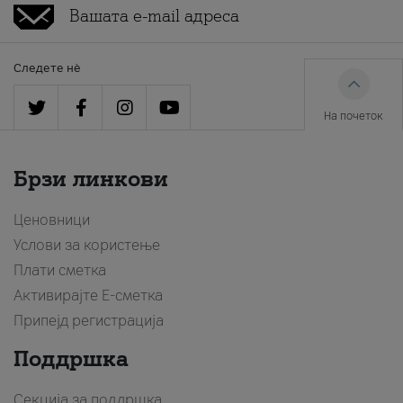
Следете нè
На почеток
Брзи линкови
Ценовници
Услови за користење
Плати сметка
Активирајте Е-сметка
Припејд регистрација
Поддршка
Секција за поддршка