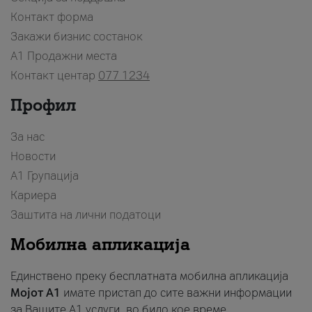
Контакт форма
Закажи бизнис состанок
A1 Продажни места
Контакт центар
077 1234
Профил
За нас
Новости
А1 Групација
Кариера
Заштита на лични податоци
Мобилна апликација
Единствено преку бесплатната мобилна апликација
Мојот A1
имате пристап до сите важни информации
за Вашите A1 услуги, во било кое време.