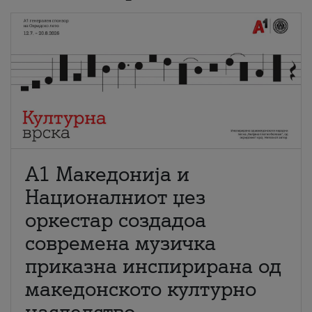
А1 Македонија и
Националниот џез
оркестар создадоа
современа музичка
приказна инспирирана од
македонското културно