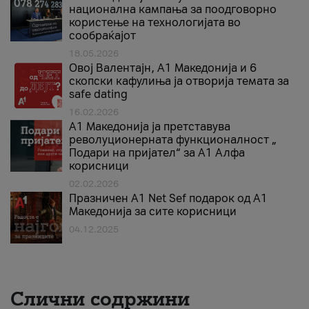
национална кампања за поодговорно
користење на технологијата во
сообраќајот
18.05.2026
Овој Валентајн, A1 Македонија и 6
скопски кафулиња ја отворија темата за
safe dating
16.02.2026
А1 Македонија ја претставува
револуционерната функционалност „
Подари на пријател“ за А1 Алфа
корисници
02.02.2026
Празничен A1 Net Sеf подарок од А1
Македонија за сите корисници
04.12.2025
Слични содржини