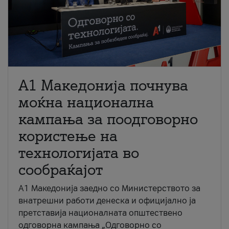
A1 Македонија почнува
моќна национална
кампања за поодговорно
користење на
технологијата во
сообраќајот
A1 Македонија заедно со Министерството за
внатрешни работи денеска и официјално ја
претставија националната општествено
одговорна кампања „Одговорно со