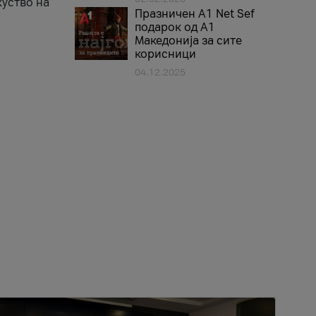
куство на
Празничен A1 Net Sеf
подарок од А1
Македонија за сите
корисници
04.12.2025