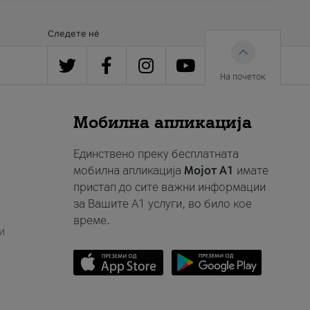
Следете нè
На почеток
Мобилна апликација
Единствено преку бесплатната
мобилна апликација
Мојот A1
имате
пристап до сите важни информации
за Вашите A1 услуги, во било кое
време.
и