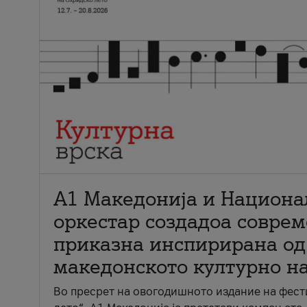
А1 Македонија и Национа
оркестар создадоа совре
приказна инспирирана од
македонското културно н
Во пресрет на овогодишното издание на фест