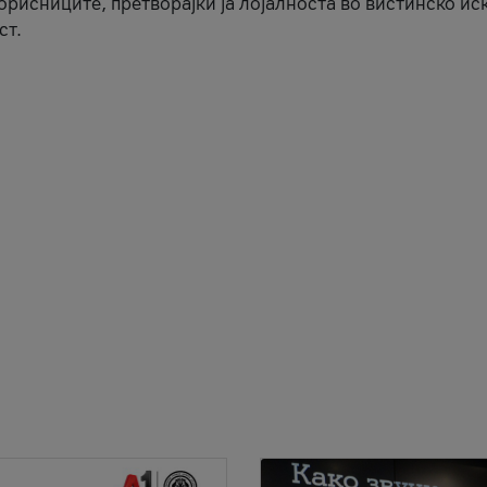
корисниците, претворајќи ја лојалноста во вистинско ис
ст.