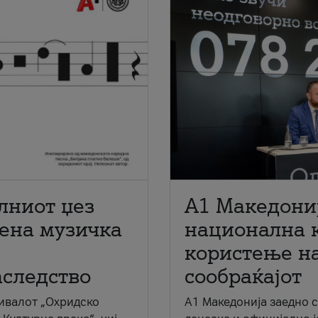
лниот џез
A1 Македони
мена музичка
национална 
користење на
аследство
сообраќајот
ивалот „Охридско
A1 Македонија заедно 