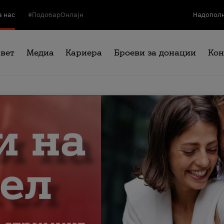
а нас
#ПодобарОнлајн
Надополн
свет
Медиа
Кариера
Броеви за донации
Кон