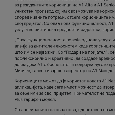
за резидентните корисници на А1 Alfa и A1 Senio
уникатен производ кој им овозможува на корисни
според нивните потреби, отсега корисниците има
свој пријател. Со оваа нова функционалност, А
услуга во вистинска вредност и радост кај кори
„Оваа функционалност е повеќе од нова услуга и
визија за дигитален екосистем каде корисниците
што им се најважни. Со “Подари на пријател”, с
пофлексибилно и креативно, да создаде вредност
доказ дека А1 е бренд што ги поврзува луѓето пр
Мирчев, главен извршен директор на А1 Македон
Корисниците можат да ја користат новата А1 Net
апликацијата, каде сега имаат можност да избера
за себе или за свој пријател. Примателот на пода
Plus тарифен модел.
Со лансирањето на оваа нова, едноставна но м