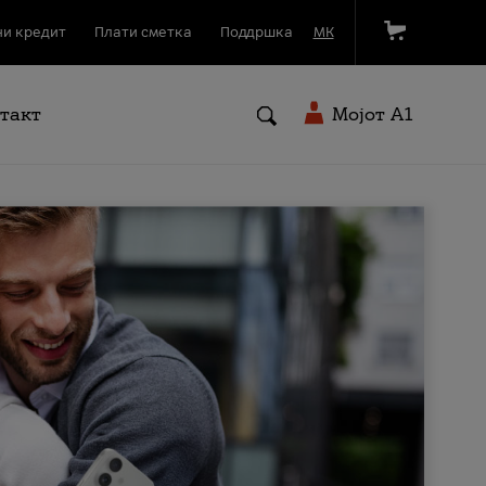
и кредит
Плати сметка
Поддршка
МК
такт
Мојот A1