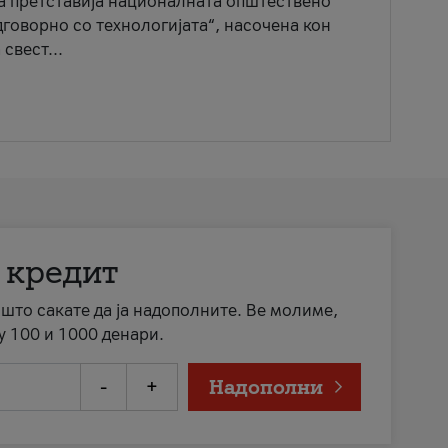
ја претставија националната општествено
говорно со технологијата“, насочена кон
свест...
 кредит
а што сакате да ја надополните. Ве молиме,
у 100 и 1000 денари.
-
+
Надополни