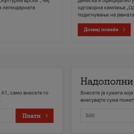
„Културна врска“, чиј
денеска и официјално 
а легендарната
одговорна кампања „Од
подигнување на јавната 
Дознај повеќе
Надополни
 А1, само внесете го
Внесете ја сумата кој
.
внесувајте сума помеѓ
Плати