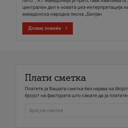
лето“, А1 Македонија ја претстави кампањата 
централен дел е новата џез-интерпретација н
македонска народна песна „Билјан
Дознај повеќе
Плати сметка
Платете ја Вашата сметка без најава на Мојот
бројот на фактурата што сакате да ја платите
Број на сметка