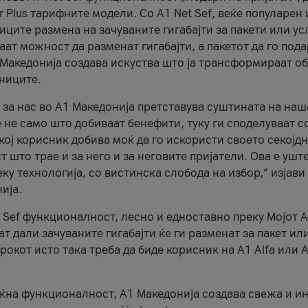
r Plus тарифните модели. Со A1 Net Sef, веќе популарен 
ците размена на зачуваните гигабајти за пакети или ус
ат можност да разменат гигабајти, а пакетот да го пода
1 Македонија создава искуства што ја трансформираат о
сниците.
 за нас во А1 Македонија претставува суштината на наш
 не само што добиваат бенефити, туку ги споделуваат с
екој корисник добива моќ да го искористи своето секојд
 што трае и за него и за неговите пријатели. Ова е ушт
еку технологија, со вистинска слобода на избор,“ изјави
ија.
 Sef функционалност, лесно и едноставно преку Мојот 
т дали зачуваните гигабајти ќе ги разменат за пакет ил
рокот исто така треба да биде корисник на А1 Alfa или A
оќна функционалност, А1 Македонија создава свежа и и