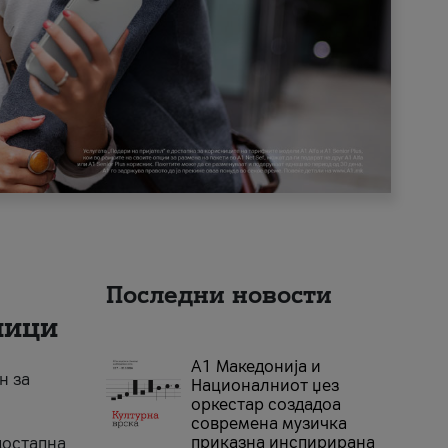
Последни новости
ници
А1 Македонија и
н за
Националниот џез
оркестар создадоа
современа музичка
приказна инспирирана
достапна