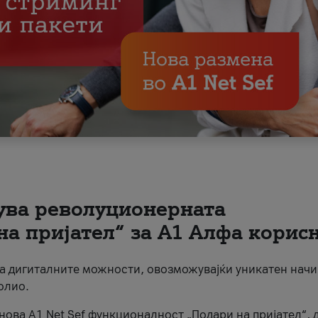
вува револуционерната
на пријател“ за А1 Алфа корис
на дигиталните можности, овозможувајќи уникатен начи
олио.
нова A1 Net Sef функционалност „Подари на пријател“, 