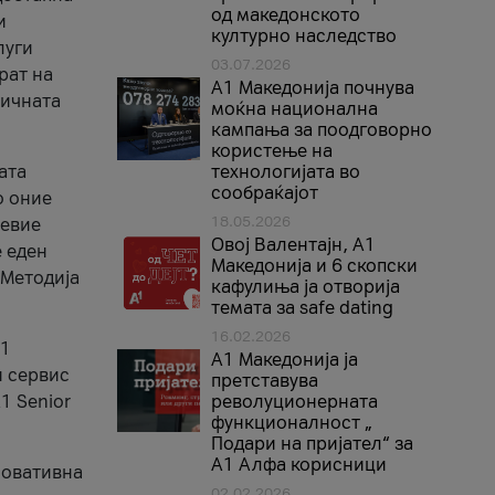
од македонското
и
културно наследство
луги
03.07.2026
рат на
A1 Македонија почнува
бичната
моќна национална
кампања за поодговорно
користење на
ата
технологијата во
сообраќајот
о оние
18.05.2026
невие
Овој Валентајн, A1
е еден
Македонија и 6 скопски
 Методија
кафулиња ја отворија
темата за safe dating
16.02.2026
А1
А1 Македонија ја
и сервис
претставува
1 Senior
револуционерната
функционалност „
Подари на пријател“ за
А1 Алфа корисници
новативна
02.02.2026