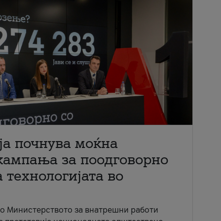
ја почнува моќна
кампања за поодговорно
 технологијата во
со Министерството за внатрешни работи