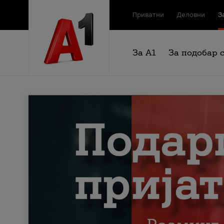
Приватни
Деловни
З
За А1
За подобар 