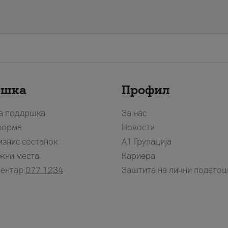
ршка
Профил
за поддршка
За нас
форма
Новости
изнис состанок
А1 Групација
жни места
Кариера
центар
077 1234
Заштита на лични податоц