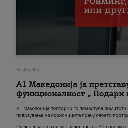
02.02.2026
А1 Македонија ја претста
функционалност „ Подари 
А1 Македонија повторно го поместува лимитот 
поврзување на корисниците преку своето портф
Од денеска, со големо задоволство А1 воведува 