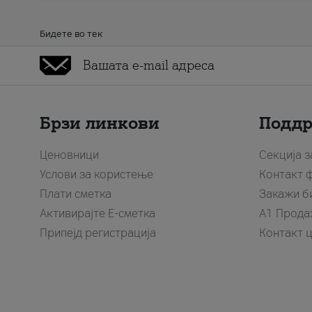
Бидете во тек
Брзи линкови
Подд
Ценовници
Секција 
Услови за користење
Контакт 
Плати сметка
Закажи б
Активирајте Е-сметка
A1 Прода
Припејд регистрација
Контакт 