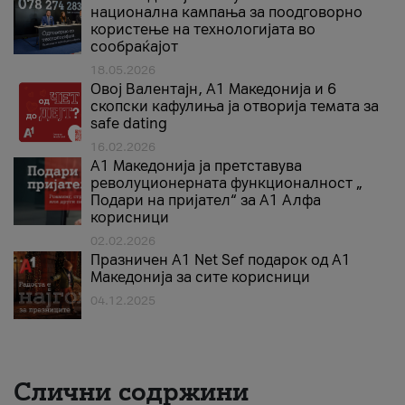
национална кампања за поодговорно
користење на технологијата во
сообраќајот
18.05.2026
Овој Валентајн, A1 Македонија и 6
скопски кафулиња ја отворија темата за
safe dating
16.02.2026
А1 Македонија ја претставува
револуционерната функционалност „
Подари на пријател“ за А1 Алфа
корисници
02.02.2026
Празничен A1 Net Sеf подарок од А1
Македонија за сите корисници
04.12.2025
Слични содржини