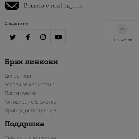
Следете нè
На почеток
Брзи линкови
Ценовници
Услови за користење
Плати сметка
Активирајте Е-сметка
Припејд регистрација
Поддршка
Секција за поддршка