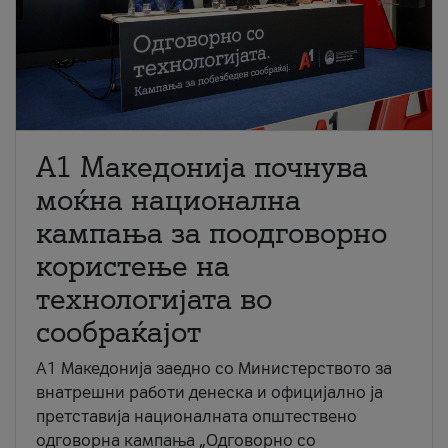
A1 Македонија почнува
моќна национална
кампања за поодговорно
користење на
технологијата во
сообраќајот
A1 Македонија заедно со Министерството за
внатрешни работи денеска и официјално ја
претставија националната општествено
одговорна кампања „Одговорно со