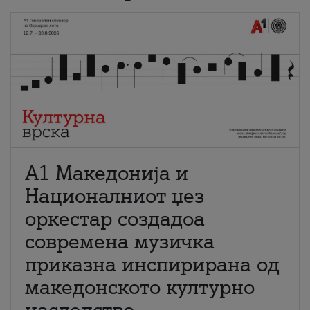
А1 Македонија и
Националниот џез
оркестар создадоа
современа музичка
приказна инспирирана од
македонското културно