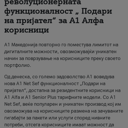
револуционерната
функционалност „ Подари
За нас
на пријател“ за А1 Алфа
#ПодобарОнлајн
корисници
А1 Македонија повторно го поместува лимитот на
дигиталните можности, овозможувајќи уникатен
начин за поврзување на корисниците преку своето
портфолио.
Од денеска, со големо задоволство А1 воведува
нова A1 Net Sef функционалност „Подари на
пријател“, достапна за резидентните корисници на
А1 Alfa и A1 Senior Plus тарифните модели. Со A1
Net Sef, веќе популарен и уникатен производ кој им
овозможува на корисниците размена на зачуваните
гигабајти за пакети или услуги според нивните
потреби, отсега корисниците имаат можност да