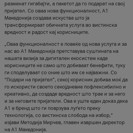
разменат гигабајти, а пакетот да го подарат на свој
пријател. Со оваа нова функционалност, А1
Македонија создава искуства што ја
трансформираат обичната услуга во вистинска
вредност и радост кај корисниците.
„Оваа функционалност е повеќе од нова услуга и за
нас во А1 Македонија претставува суштината на
нашата визија за дигитален екосистем каде
корисниците не само што добиваат бенефити, туку
ги споделуваат со оние што им се најважни. Со
“Подари на пријател”, секој корисник добива моќ да
го искористи своето секојдневие пофлексибилно и
креативно, да создаде вредност што трае и за него
и за неговите пријатели. Ова е уште еден доказ дека
А1 е бренд што ги поврзува луѓето преку
технологија, со вистинска слобода на избор,“
изјави Методија Мирчев, главен извршен директор
на А1 Македонија.