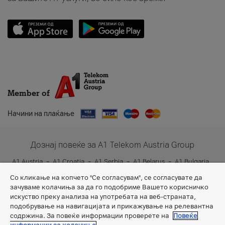
Member of
Начини на плаќање
Дознај повеќе за A1 Telekom Austria Group
A1 Austria
A1 Croatia
A1 Serbia
A1 Belarus
A1 Bulgaria
A1 Slovenia
A1 Digital
Со кликање на копчето "Се согласувам", се согласувате да
зачуваме колачиња за да го подобриме Вашето корисничко
искуство преку анализа на употребата на веб-страната,
подобрување на навигацијата и прикажување на релевантна
содржина. За повеќе информации проверете на
Повеќе