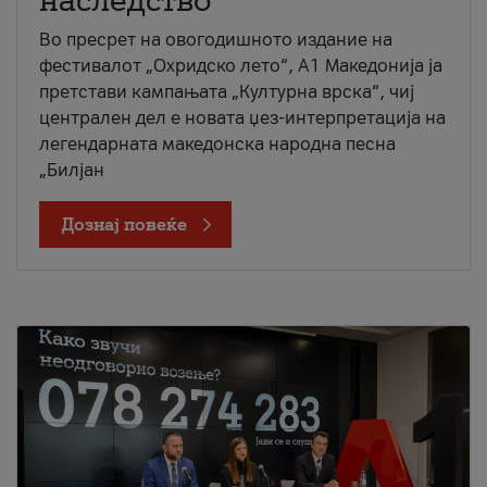
наследство
Во пресрет на овогодишното издание на
фестивалот „Охридско лето“, А1 Македонија ја
претстави кампањата „Културна врска“, чиј
централен дел е новата џез-интерпретација на
легендарната македонска народна песна
„Билјан
Дознај повеќе