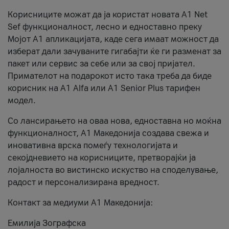
Корисниците можат да ја користат новата А1 Net
Sef функционалност, лесно и едноставно преку
Мојот А1 апликацијата, каде сега имаат можност да
изберат дали зачуваните гигабајти ќе ги разменат за
пакет или сервис за себе или за свој пријател.
Примателот на подарокот исто така треба да биде
корисник на А1 Alfa или A1 Senior Plus тарифен
модел.
Со лансирањето на оваа нова, едноставна но моќна
функционалност, А1 Македонија создава свежа и
иновативна врска помеѓу технологијата и
секојдневието на корисниците, претворајќи ја
лојалноста во вистинско искуство на споделување,
радост и персонализирана вредност.
Контакт за медиуми А1 Македонија:
Емилија Зографска