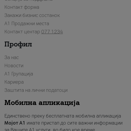
Контакт форма
Закажи бизнис состанок
A1 Продажни места
Контакт центар
077 1234
Профил
За нас
Новости
А1 Групација
Кариера
Заштита на лични податоци
Мобилна апликација
Единствено преку бесплатната мобилна апликација
Мојот A1
имате пристап до сите важни информации
за Вашите A1 услуги, во било кое време.