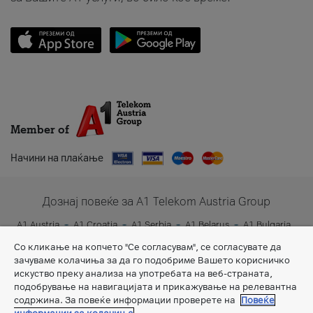
Member of
Начини на плаќање
Дознај повеќе за A1 Telekom Austria Group
A1 Austria
A1 Croatia
A1 Serbia
A1 Belarus
A1 Bulgaria
A1 Slovenia
A1 Digital
Со кликање на копчето "Се согласувам", се согласувате да
зачуваме колачиња за да го подобриме Вашето корисничко
искуство преку анализа на употребата на веб-страната,
подобрување на навигацијата и прикажување на релевантна
содржина. За повеќе информации проверете на
Повеќе