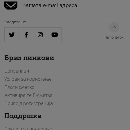
Следете нè
На почеток
Брзи линкови
Ценовници
Услови за користење
Плати сметка
Активирајте Е-сметка
Припејд регистрација
Поддршка
Секција за поддршка