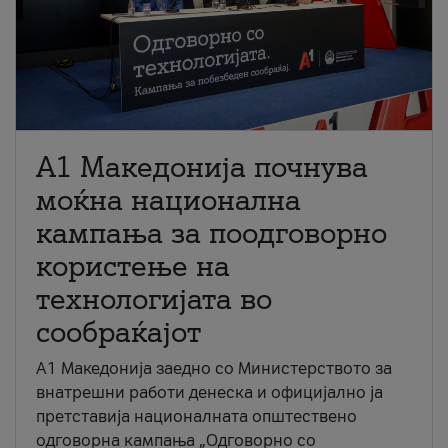
A1 Македонија почнува
моќна национална
кампања за поодговорно
користење на
технологијата во
сообраќајот
A1 Македонија заедно со Министерството за
внатрешни работи денеска и официјално ја
претставија националната општествено
одговорна кампања „Одговорно со