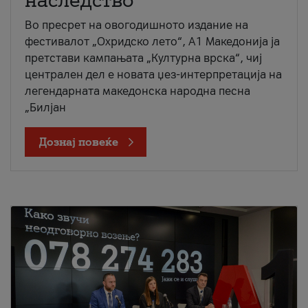
наследство
Во пресрет на овогодишното издание на
фестивалот „Охридско лето“, А1 Македонија ја
претстави кампањата „Културна врска“, чиј
централен дел е новата џез-интерпретација на
легендарната македонска народна песна
„Билјан
Дознај повеќе