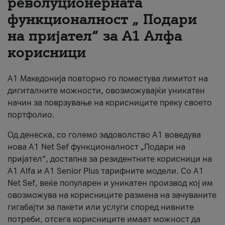
револуционерната
функционалност „ Подари
За нас
на пријател“ за А1 Алфа
#ПодобарОнлајн
корисници
А1 Македонија повторно го поместува лимитот на
дигиталните можности, овозможувајќи уникатен
начин за поврзување на корисниците преку своето
портфолио.
Од денеска, со големо задоволство А1 воведува
нова A1 Net Sef функционалност „Подари на
пријател“, достапна за резидентните корисници на
А1 Alfa и A1 Senior Plus тарифните модели. Со A1
Net Sef, веќе популарен и уникатен производ кој им
овозможува на корисниците размена на зачуваните
гигабајти за пакети или услуги според нивните
потреби, отсега корисниците имаат можност да