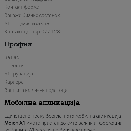
Контакт форма
Закажи бизнис состанок
A1 Продажни места
Контакт центар
077 1234
Профил
За нас
Новости
А1 Групација
Кариера
Заштита на лични податоци
Мобилна апликација
Единствено преку бесплатната мобилна апликација
Мојот A1
имате пристап до сите важни информации
за Вашите A1 услуги, во било кое време.