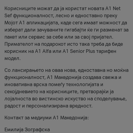
Корисниците можат да ја користат новата А1 Net
Sef функционалност, лесно и едноставно преку
Мојот А1 апликацијата, каде сега имаат можност да
изберат дали зачуваните гигабајти ќе ги разменат за
пакет или сервис за себе или за свој пријател.
Примателот на подарокот исто така треба да биде
корисник на А1 Alfa или A1 Senior Plus тарифен
модел.
Со лансирањето на оваа нова, едноставна но моќна
функционалност, А1 Македонија создава свежа и
иновативна врска помеѓу технологијата и
секојдневието на корисниците, претворајќи ја
лојалноста во вистинско искуство на споделување,
радост и персонализирана вредност.
Контакт за медиуми А1 Македонија:
Емилија Зографска