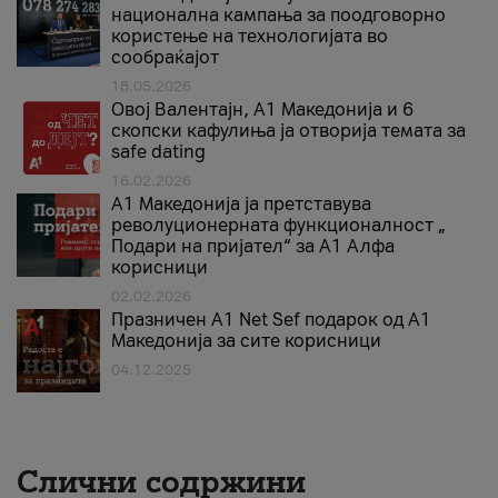
национална кампања за поодговорно
користење на технологијата во
сообраќајот
18.05.2026
Овој Валентајн, A1 Македонија и 6
скопски кафулиња ја отворија темата за
safe dating
16.02.2026
А1 Македонија ја претставува
револуционерната функционалност „
Подари на пријател“ за А1 Алфа
корисници
02.02.2026
Празничен A1 Net Sеf подарок од А1
Македонија за сите корисници
04.12.2025
Слични содржини