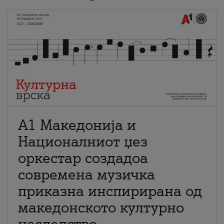
А1 Македонија и
Националниот џез
оркестар создадоа
современа музичка
приказна инспирирана од
македонското културно