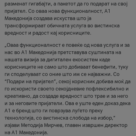
разменат гигабајти, а пакетот да го подарат на свој
пријател. Со оваа нова функционалност, А1
Македонија создава искуства што ја
трансформираат обичната услуга во вистинска
вредност и радост кај корисниците.
„Оваа функционалност е повеќе од нова услуга и за
нас во А1 Македонија претставува суштината на
нашата визија за дигитален екосистем каде
корисниците не само што добиваат бенефити, туку
ги споделуваат со оние што им се најважни. Со
“Подари на пријател”, секој корисник добива моќ да
го искористи своето секојдневие пофлексибилно и
креативно, да создаде вредност што трае и за него
и за неговите пријатели. Ова е уште еден доказ дека
А1 е бренд што ги поврзува луѓето преку
технологија, со вистинска слобода на избор,“
изјави Методија Мирчев, главен извршен директор
на А1 Македонија.