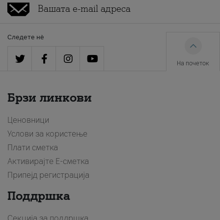
Следете нè
На почеток
Брзи линкови
Ценовници
Услови за користење
Плати сметка
Активирајте Е-сметка
Припејд регистрација
Поддршка
Секција за поддршка