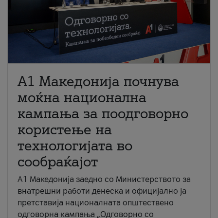
A1 Македонија почнува
моќна национална
кампања за поодговорно
користење на
технологијата во
сообраќајот
A1 Македонија заедно со Министерството за
внатрешни работи денеска и официјално ја
претставија националната општествено
одговорна кампања „Одговорно со