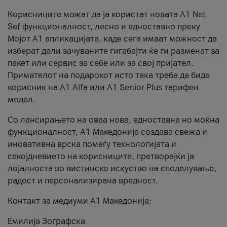
Корисниците можат да ја користат новата А1 Net
Sef функционалност, лесно и едноставно преку
Мојот А1 апликацијата, каде сега имаат можност да
изберат дали зачуваните гигабајти ќе ги разменат за
пакет или сервис за себе или за свој пријател.
Примателот на подарокот исто така треба да биде
корисник на А1 Alfa или A1 Senior Plus тарифен
модел.
Со лансирањето на оваа нова, едноставна но моќна
функционалност, А1 Македонија создава свежа и
иновативна врска помеѓу технологијата и
секојдневието на корисниците, претворајќи ја
лојалноста во вистинско искуство на споделување,
радост и персонализирана вредност.
Контакт за медиуми А1 Македонија:
Емилија Зографска