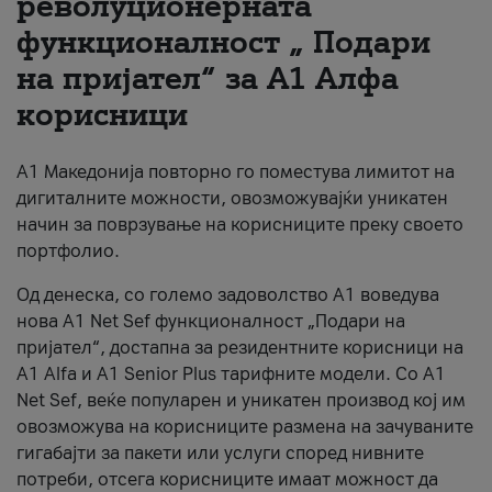
револуционерната
функционалност „ Подари
За нас
на пријател“ за А1 Алфа
#ПодобарОнлајн
корисници
А1 Македонија повторно го поместува лимитот на
дигиталните можности, овозможувајќи уникатен
начин за поврзување на корисниците преку своето
портфолио.
Од денеска, со големо задоволство А1 воведува
нова A1 Net Sef функционалност „Подари на
пријател“, достапна за резидентните корисници на
А1 Alfa и A1 Senior Plus тарифните модели. Со A1
Net Sef, веќе популарен и уникатен производ кој им
овозможува на корисниците размена на зачуваните
гигабајти за пакети или услуги според нивните
потреби, отсега корисниците имаат можност да