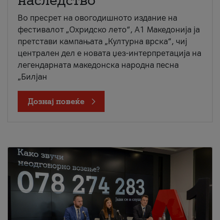
наследство
Во пресрет на овогодишното издание на
фестивалот „Охридско лето“, А1 Македонија ја
претстави кампањата „Културна врска“, чиј
централен дел е новата џез-интерпретација на
легендарната македонска народна песна
„Билјан
Дознај повеќе