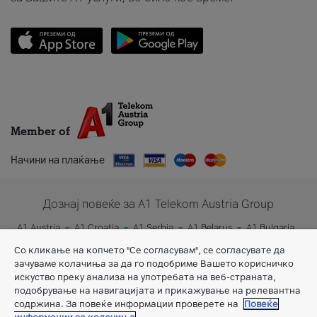
Member of
Начини на плаќање
Дознај повеќе за A1 Telekom Austria Group
A1 Austria
A1 Croatia
A1 Serbia
A1 Belarus
A1 Bulgaria
A1 Slovenia
A1 Digital
Со кликање на копчето "Се согласувам", се согласувате да
зачуваме колачиња за да го подобриме Вашето корисничко
искуство преку анализа на употребата на веб-страната,
подобрување на навигацијата и прикажување на релевантна
содржина. За повеќе информации проверете на
Повеќе