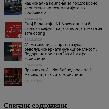
национална кампања за поодговорно
користење на технологијата во
сообраќајот
18.05.2026
Овој Валентајн, A1 Македонија и 6
скопски кафулиња ја отворија темата за
safe dating
16.02.2026
А1 Македонија ја претставува
револуционерната функционалност „
Подари на пријател“ за А1 Алфа
корисници
02.02.2026
Празничен A1 Net Sеf подарок од А1
Македонија за сите корисници
04.12.2025
Слични содржини