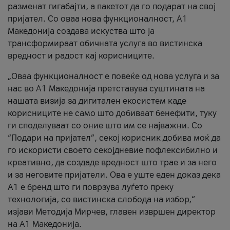
разменат гигабајти, а пакетот да го подарат на свој
пријател. Со оваа нова функционалност, А1
Македонија создава искуства што ја
трансформираат обичната услуга во вистинска
вредност и радост кај корисниците.
„Оваа функционалност е повеќе од нова услуга и за
нас во А1 Македонија претставува суштината на
нашата визија за дигитален екосистем каде
корисниците не само што добиваат бенефити, туку
ги споделуваат со оние што им се најважни. Со
“Подари на пријател”, секој корисник добива моќ да
го искористи своето секојдневие пофлексибилно и
креативно, да создаде вредност што трае и за него
и за неговите пријатели. Ова е уште еден доказ дека
А1 е бренд што ги поврзува луѓето преку
технологија, со вистинска слобода на избор,“
изјави Методија Мирчев, главен извршен директор
на А1 Македонија.