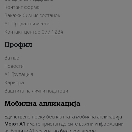
Контакт форма
Закажи бизнис состанок
A1 Продажни места
Контакт центар
077 1234
Профил
За нас
Новости
А1 Групација
Кариера
Заштита на лични податоци
Мобилна апликација
Единствено преку бесплатната мобилна апликација
Мојот A1
имате пристап до сите важни информации
за Вашите A1 услуги, во било кое време.