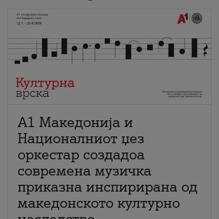
А1 Македонија и
Националниот џез
оркестар создадоа
современа музичка
приказна инспирирана од
македонското културно