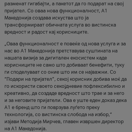
разменат гигабајти, а пакетот да го подарат на свој
пријател. Со оваа нова функционалност, А1
Македонија создава искуства што ја
трансформираат обичната услуга во вистинска
вредност и радост кај корисниците.
„Оваа функционалност е повеќе од нова услуга и за
нас во А1 Македонија претставува суштината на
нашата визија за дигитален екосистем каде
корисниците не само што добиваат бенефити, туку
ги споделуваат со оние што им се најважни. Со
“Подари на пријател”, секој корисник добива моќ да
го искористи своето секојдневие пофлексибилно и
креативно, да создаде вредност што трае и за него
и за неговите пријатели. Ова е уште еден доказ дека
А1 е бренд што ги поврзува луѓето преку
технологија, со вистинска слобода на избор,“
изјави Методија Мирчев, главен извршен директор
на А1 Македонија.