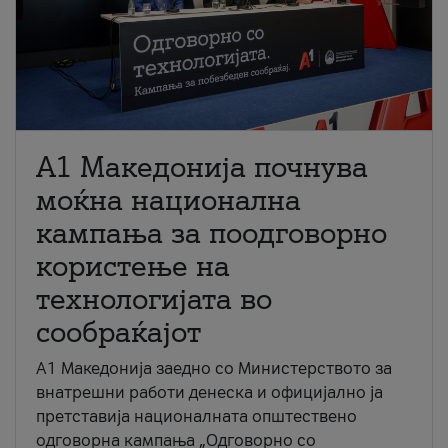
A1 Македонија почнува
моќна национална
кампања за поодговорно
користење на
технологијата во
сообраќајот
A1 Македонија заедно со Министерството за
внатрешни работи денеска и официјално ја
претставија националната општествено
одговорна кампања „Одговорно со