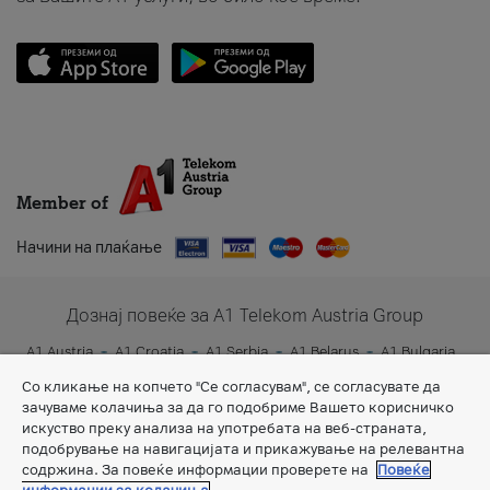
Member of
Начини на плаќање
Дознај повеќе за A1 Telekom Austria Group
A1 Austria
A1 Croatia
A1 Serbia
A1 Belarus
A1 Bulgaria
A1 Slovenia
A1 Digital
Со кликање на копчето "Се согласувам", се согласувате да
зачуваме колачиња за да го подобриме Вашето корисничко
искуство преку анализа на употребата на веб-страната,
подобрување на навигацијата и прикажување на релевантна
содржина. За повеќе информации проверете на
Повеќе