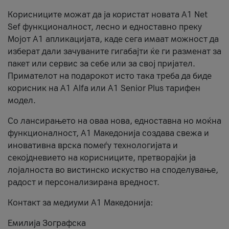
Корисниците можат да ја користат новата А1 Net
Sef функционалност, лесно и едноставно преку
Мојот А1 апликацијата, каде сега имаат можност да
изберат дали зачуваните гигабајти ќе ги разменат за
пакет или сервис за себе или за свој пријател.
Примателот на подарокот исто така треба да биде
корисник на А1 Alfa или A1 Senior Plus тарифен
модел.
Со лансирањето на оваа нова, едноставна но моќна
функционалност, А1 Македонија создава свежа и
иновативна врска помеѓу технологијата и
секојдневието на корисниците, претворајќи ја
лојалноста во вистинско искуство на споделување,
радост и персонализирана вредност.
Контакт за медиуми А1 Македонија:
Емилија Зографска