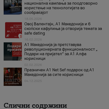
национална кампања за поодговорно
користење на технологијата во
сообраќајот
18.05.2026
Овој Валентајн, A1 Македонија и 6
скопски кафулиња ја отворија темата за
safe dating
16.02.2026
А1 Македонија ја претставува
револуционерната функционалност „
Подари на пријател“ за А1 Алфа
корисници
02.02.2026
Празничен A1 Net Sеf подарок од А1
Македонија за сите корисници
04.12.2025
Слични содржини