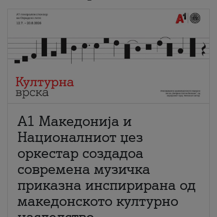
А1 Македонија и
Националниот џез
оркестар создадоа
современа музичка
приказна инспирирана од
македонското културно