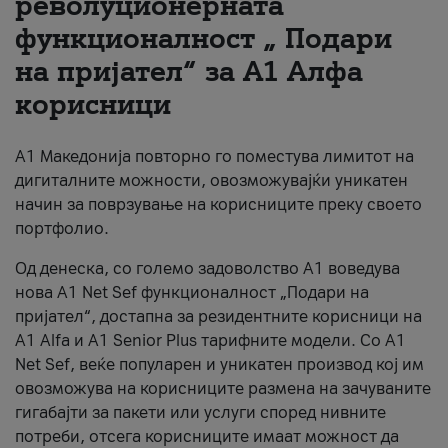
револуционерната
функционалност „ Подари
За нас
на пријател“ за А1 Алфа
#ПодобарОнлајн
корисници
А1 Македонија повторно го поместува лимитот на
дигиталните можности, овозможувајќи уникатен
начин за поврзување на корисниците преку своето
портфолио.
Од денеска, со големо задоволство А1 воведува
нова A1 Net Sef функционалност „Подари на
пријател“, достапна за резидентните корисници на
А1 Alfa и A1 Senior Plus тарифните модели. Со A1
Net Sef, веќе популарен и уникатен производ кој им
овозможува на корисниците размена на зачуваните
гигабајти за пакети или услуги според нивните
потреби, отсега корисниците имаат можност да