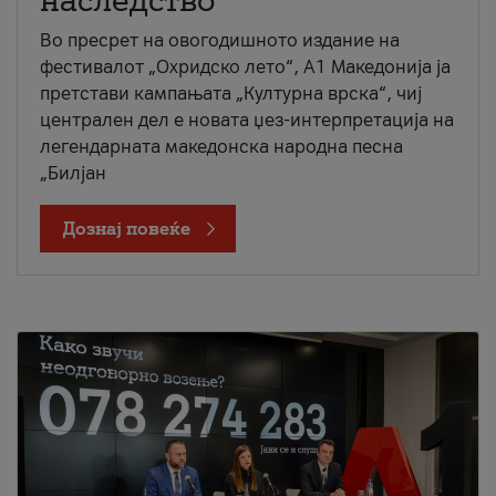
наследство
Во пресрет на овогодишното издание на
фестивалот „Охридско лето“, А1 Македонија ја
претстави кампањата „Културна врска“, чиј
централен дел е новата џез-интерпретација на
легендарната македонска народна песна
„Билјан
Дознај повеќе