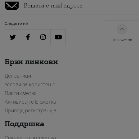
Следете нè
На почеток
Брзи линкови
Ценовници
Услови за користење
Плати сметка
Активирајте Е-сметка
Припејд регистрација
Поддршка
Секција за поддршка