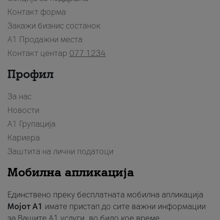
Контакт форма
Закажи бизнис состанок
A1 Продажни места
Контакт центар
077 1234
Профил
За нас
Новости
А1 Групација
Кариера
Заштита на лични податоци
Мобилна апликација
Единствено преку бесплатната мобилна апликација
Мојот A1
имате пристап до сите важни информации
за Вашите A1 услуги, во било кое време.