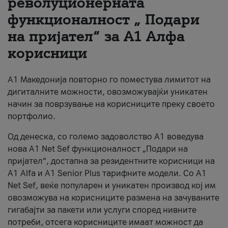
револуционерната
функционалност „ Подари
За нас
на пријател“ за А1 Алфа
#ПодобарОнлајн
корисници
А1 Македонија повторно го поместува лимитот на
дигиталните можности, овозможувајќи уникатен
начин за поврзување на корисниците преку своето
портфолио.
Од денеска, со големо задоволство А1 воведува
нова A1 Net Sef функционалност „Подари на
пријател“, достапна за резидентните корисници на
А1 Alfa и A1 Senior Plus тарифните модели. Со A1
Net Sef, веќе популарен и уникатен производ кој им
овозможува на корисниците размена на зачуваните
гигабајти за пакети или услуги според нивните
потреби, отсега корисниците имаат можност да