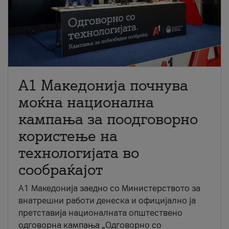
A1 Македонија почнува
моќна национална
кампања за поодговорно
користење на
технологијата во
сообраќајот
A1 Македонија заедно со Министерството за
внатрешни работи денеска и официјално ја
претставија националната општествено
одговорна кампања „Одговорно со