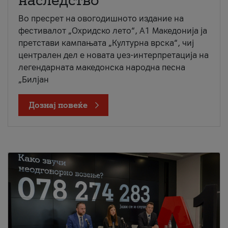
наследство
Во пресрет на овогодишното издание на
фестивалот „Охридско лето“, А1 Македонија ја
претстави кампањата „Културна врска“, чиј
централен дел е новата џез-интерпретација на
легендарната македонска народна песна
„Билјан
Дознај повеќе