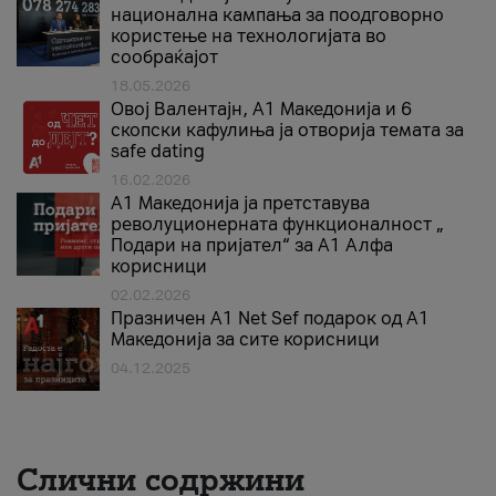
национална кампања за поодговорно
користење на технологијата во
сообраќајот
18.05.2026
Овој Валентајн, A1 Македонија и 6
скопски кафулиња ја отворија темата за
safe dating
16.02.2026
А1 Македонија ја претставува
револуционерната функционалност „
Подари на пријател“ за А1 Алфа
корисници
02.02.2026
Празничен A1 Net Sеf подарок од А1
Македонија за сите корисници
04.12.2025
Слични содржини