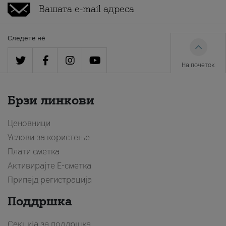
Следете нè
На почеток
Брзи линкови
Ценовници
Услови за користење
Плати сметка
Активирајте Е-сметка
Припејд регистрација
Поддршка
Секција за поддршка