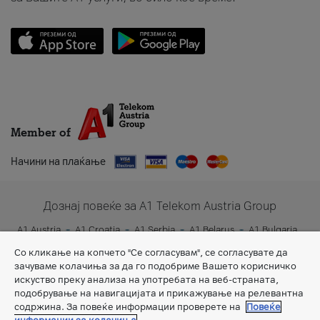
Member of
Начини на плаќање
Дознај повеќе за A1 Telekom Austria Group
A1 Austria
A1 Croatia
A1 Serbia
A1 Belarus
A1 Bulgaria
A1 Slovenia
A1 Digital
Со кликање на копчето "Се согласувам", се согласувате да
зачуваме колачиња за да го подобриме Вашето корисничко
искуство преку анализа на употребата на веб-страната,
подобрување на навигацијата и прикажување на релевантна
содржина. За повеќе информации проверете на
Повеќе