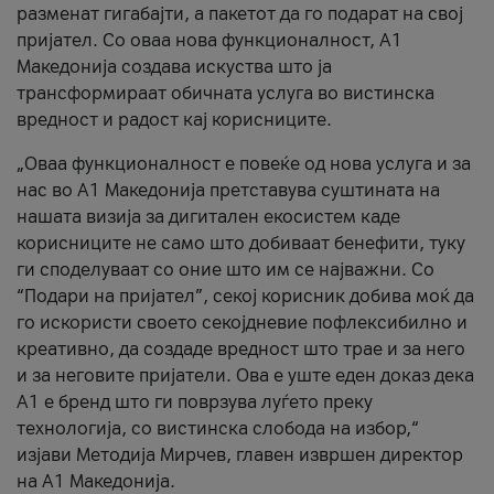
разменат гигабајти, а пакетот да го подарат на свој
пријател. Со оваа нова функционалност, А1
Македонија создава искуства што ја
трансформираат обичната услуга во вистинска
вредност и радост кај корисниците.
„Оваа функционалност е повеќе од нова услуга и за
нас во А1 Македонија претставува суштината на
нашата визија за дигитален екосистем каде
корисниците не само што добиваат бенефити, туку
ги споделуваат со оние што им се најважни. Со
“Подари на пријател”, секој корисник добива моќ да
го искористи своето секојдневие пофлексибилно и
креативно, да создаде вредност што трае и за него
и за неговите пријатели. Ова е уште еден доказ дека
А1 е бренд што ги поврзува луѓето преку
технологија, со вистинска слобода на избор,“
изјави Методија Мирчев, главен извршен директор
на А1 Македонија.