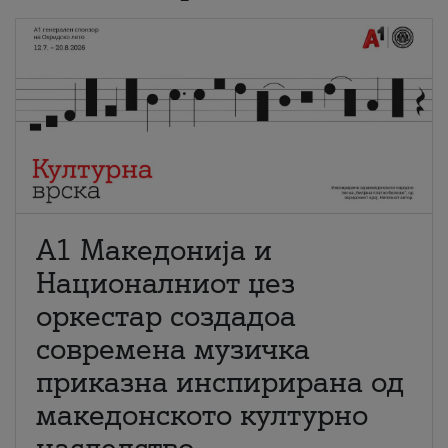
А1 Македонија и
Националниот џез
оркестар создадоа
современа музичка
приказна инспирирана од
македонското културно