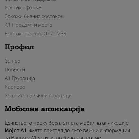
Контакт форма
Закажи бизнис состанок
A1 Продажни места
Контакт центар
077 1234
Профил
За нас
Новости
А1 Групација
Кариера
Заштита на лични податоци
Мобилна апликација
Единствено преку бесплатната мобилна апликација
Мојот A1
имате пристап до сите важни информации
за Вашите A1 услуги, во било кое време.