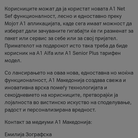
Корисниците можат да ја користат новата А1 Net
Sef функционалност, лесно и едноставно преку
Мојот А1 апликацијата, каде сега имаат можност да
изберат дали зачуваните гигабајти ќе ги разменат за
пакет или сервис за себе или за свој пријател.
Примателот на подарокот исто така треба да биде
корисник на А1 Alfa или A1 Senior Plus тарифен
модел.
Со лансирањето на оваа нова, едноставна но моќна
функционалност, А1 Македонија создава свежа и
иновативна врска помеѓу технологијата и
секојдневието на корисниците, претворајќи ја
лојалноста во вистинско искуство на споделување,
радост и персонализирана вредност.
Контакт за медиуми А1 Македонија:
Емилија Зографска