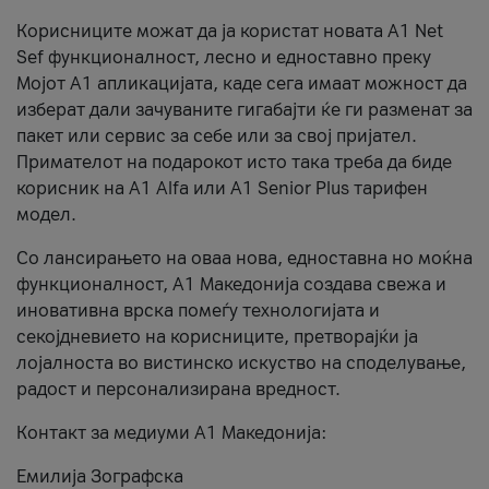
Корисниците можат да ја користат новата А1 Net
Sef функционалност, лесно и едноставно преку
Мојот А1 апликацијата, каде сега имаат можност да
изберат дали зачуваните гигабајти ќе ги разменат за
пакет или сервис за себе или за свој пријател.
Примателот на подарокот исто така треба да биде
корисник на А1 Alfa или A1 Senior Plus тарифен
модел.
Со лансирањето на оваа нова, едноставна но моќна
функционалност, А1 Македонија создава свежа и
иновативна врска помеѓу технологијата и
секојдневието на корисниците, претворајќи ја
лојалноста во вистинско искуство на споделување,
радост и персонализирана вредност.
Контакт за медиуми А1 Македонија:
Емилија Зографска