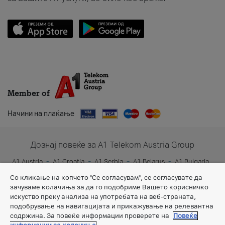
Member of
Начини на плаќање
Дознај повеќе за A1 Telekom Austria Group
A1 Austria
A1 Croatia
A1 Serbia
A1 Belarus
A1 Bulgaria
A1 Slovenia
A1 Digital
Со кликање на копчето "Се согласувам", се согласувате да
зачуваме колачиња за да го подобриме Вашето корисничко
искуство преку анализа на употребата на веб-страната,
подобрување на навигацијата и прикажување на релевантна
содржина. За повеќе информации проверете на
Повеќе