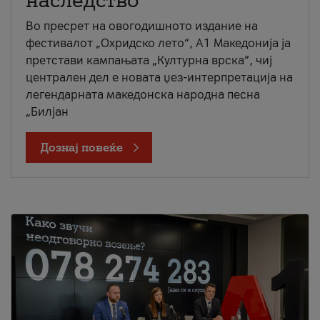
наследство
Во пресрет на овогодишното издание на
фестивалот „Охридско лето“, А1 Македонија ја
претстави кампањата „Културна врска“, чиј
централен дел е новата џез-интерпретација на
легендарната македонска народна песна
„Билјан
Дознај повеќе