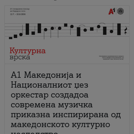
А1 Македонија и
Националниот џез
оркестар создадоа
современа музичка
приказна инспирирана од
македонското културно