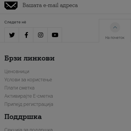
Следете нè
На почеток
Брзи линкови
Ценовници
Услови за користење
Плати сметка
Активирајте Е-сметка
Припејд регистрација
Поддршка
Секција за поддршка