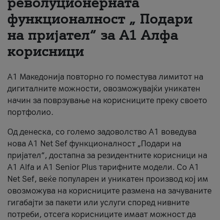
револуционерната
функционалност „ Подари
За нас
на пријател“ за А1 Алфа
#ПодобарОнлајн
корисници
А1 Македонија повторно го поместува лимитот на
дигиталните можности, овозможувајќи уникатен
начин за поврзување на корисниците преку своето
портфолио.
Од денеска, со големо задоволство А1 воведува
нова A1 Net Sef функционалност „Подари на
пријател“, достапна за резидентните корисници на
А1 Alfa и A1 Senior Plus тарифните модели. Со A1
Net Sef, веќе популарен и уникатен производ кој им
овозможува на корисниците размена на зачуваните
гигабајти за пакети или услуги според нивните
потреби, отсега корисниците имаат можност да