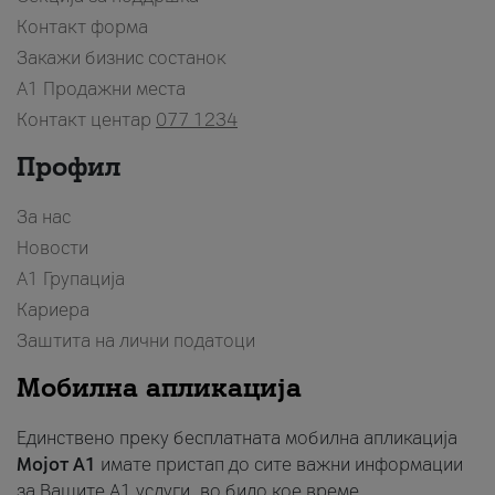
Контакт форма
Закажи бизнис состанок
A1 Продажни места
Контакт центар
077 1234
Профил
За нас
Новости
А1 Групација
Кариера
Заштита на лични податоци
Мобилна апликација
Единствено преку бесплатната мобилна апликација
Мојот A1
имате пристап до сите важни информации
за Вашите A1 услуги, во било кое време.