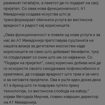
разменат гигабајти, а пакетот да го подарат на свој
пријател. Со оваа нова функционалност, А1
Македонија создава искуства што ја
трансформираат обичната услуга во вистинска
вредност и радост кај корисниците.
„Оваа функционалност е повеќе од нова услуга и за
нас во А1 Македонија претставува суштината на
нашата визија за дигитален екосистем каде
корисниците не само што добиваат бенефити, туку
ги споделуваат со оние што им се најважни. Со
“Подари на пријател”, секој корисник добива моќ да
го искористи своето секојдневие пофлексибилно и
креативно, да создаде вредност што трае и за него
и за неговите пријатели. Ова е уште еден доказ дека
А1 е бренд што ги поврзува луѓето преку
технологија, со вистинска слобода на избор,“
изјави Методија Мирчев, главен извршен директор
на А1 Македонија.