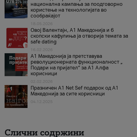
национална кампања за поодговорно
користење на технологијата во
сообраќајот
18.05.2026
Овој Валентајн, A1 Македонија и 6
скопски кафулиња ја отворија темата за
safe dating
16.02.2026
А1 Македонија ја претставува
револуционерната функционалност „
Подари на пријател“ за А1 Алфа
корисници
02.02.2026
Празничен A1 Net Sеf подарок од А1
Македонија за сите корисници
04.12.2025
Слични содржини