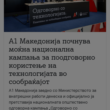
A1 Македонија почнува
моќна национална
кампања за поодговорно
користење на
технологијата во
сообраќајот
A1 Македонија заедно со Министерството за
внатрешни работи денеска и официјално ја
претставија националната општествено
одговорна кампања „Одговорно со