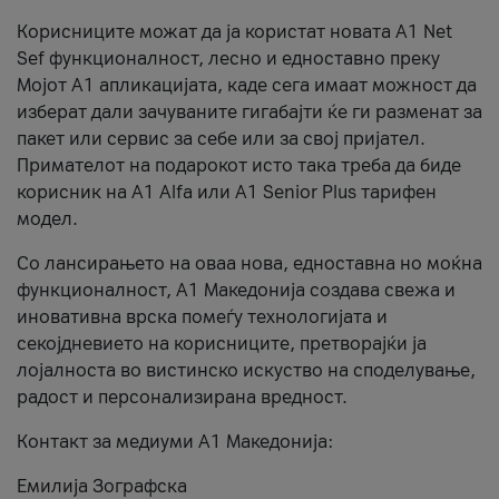
Корисниците можат да ја користат новата А1 Net
Sef функционалност, лесно и едноставно преку
Мојот А1 апликацијата, каде сега имаат можност да
изберат дали зачуваните гигабајти ќе ги разменат за
пакет или сервис за себе или за свој пријател.
Примателот на подарокот исто така треба да биде
корисник на А1 Alfa или A1 Senior Plus тарифен
модел.
Со лансирањето на оваа нова, едноставна но моќна
функционалност, А1 Македонија создава свежа и
иновативна врска помеѓу технологијата и
секојдневието на корисниците, претворајќи ја
лојалноста во вистинско искуство на споделување,
радост и персонализирана вредност.
Контакт за медиуми А1 Македонија:
Емилија Зографска