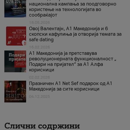
национална кампања за поодговорно
користење на технологијата во
сообраќајот
18.05.2026
Овој Валентајн, A1 Македонија и 6
скопски кафулиња ја отворија темата за
safe dating
16.02.2026
А1 Македонија ја претставува
револуционерната функционалност „
Подари на пријател“ за А1 Алфа
корисници
02.02.2026
Празничен A1 Net Sеf подарок од А1
Македонија за сите корисници
04.12.2025
Слични содржини