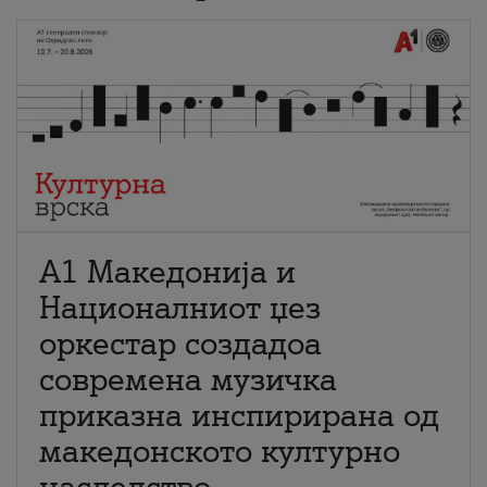
А1 Македонија и
Националниот џез
оркестар создадоа
современа музичка
приказна инспирирана од
македонското културно