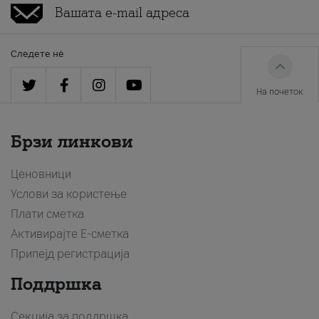
Следете нè
На почеток
Брзи линкови
Ценовници
Услови за користење
Плати сметка
Активирајте Е-сметка
Припејд регистрација
Поддршка
Секција за поддршка