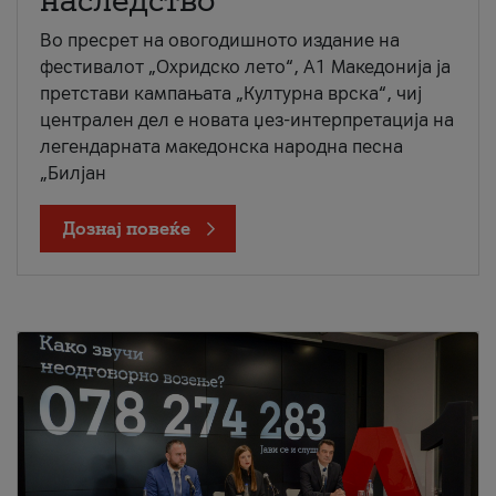
наследство
Во пресрет на овогодишното издание на
фестивалот „Охридско лето“, А1 Македонија ја
претстави кампањата „Културна врска“, чиј
централен дел е новата џез-интерпретација на
легендарната македонска народна песна
„Билјан
Дознај повеќе