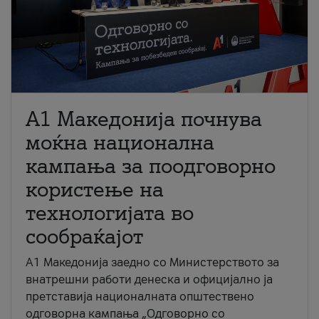
A1 Македонија почнува
моќна национална
кампања за поодговорно
користење на
технологијата во
сообраќајот
A1 Македонија заедно со Министерството за
внатрешни работи денеска и официјално ја
претставија националната општествено
одговорна кампања „Одговорно со