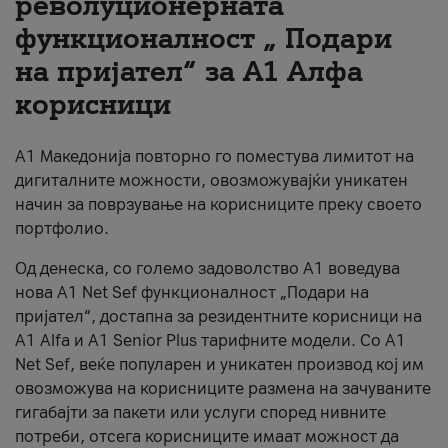
револуционерната
функционалност „ Подари
За нас
на пријател“ за А1 Алфа
#ПодобарОнлајн
корисници
А1 Македонија повторно го поместува лимитот на
дигиталните можности, овозможувајќи уникатен
начин за поврзување на корисниците преку своето
портфолио.
Од денеска, со големо задоволство А1 воведува
нова A1 Net Sef функционалност „Подари на
пријател“, достапна за резидентните корисници на
А1 Alfa и A1 Senior Plus тарифните модели. Со A1
Net Sef, веќе популарен и уникатен производ кој им
овозможува на корисниците размена на зачуваните
гигабајти за пакети или услуги според нивните
потреби, отсега корисниците имаат можност да