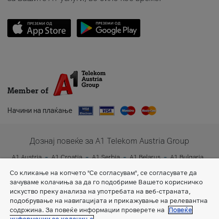
Member of
Начини на плаќање
Дознај повеќе за A1 Telekom Austria Group
A1 Austria
A1 Croatia
A1 Serbia
A1 Belarus
A1 Bulgaria
A1 Slovenia
A1 Digital
Со кликање на копчето "Се согласувам", се согласувате да
зачуваме колачиња за да го подобриме Вашето корисничко
искуство преку анализа на употребата на веб-страната,
подобрување на навигацијата и прикажување на релевантна
содржина. За повеќе информации проверете на
Повеќе