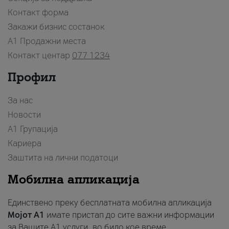
Контакт форма
Закажи бизнис состанок
A1 Продажни места
Контакт центар
077 1234
Профил
За нас
Новости
А1 Групација
Кариера
Заштита на лични податоци
Мобилна апликација
Единствено преку бесплатната мобилна апликација
Мојот A1
имате пристап до сите важни информации
за Вашите A1 услуги, во било кое време.