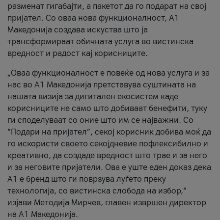
разменат гигабајти, а пакетот да го подарат на свој
пријател. Со оваа нова функционалност, А1
Македонија создава искуства што ја
трансформираат обичната услуга во вистинска
вредност и радост кај корисниците.
„Оваа функционалност е повеќе од нова услуга и за
нас во А1 Македонија претставува суштината на
нашата визија за дигитален екосистем каде
корисниците не само што добиваат бенефити, туку
ги споделуваат со оние што им се најважни. Со
“Подари на пријател”, секој корисник добива моќ да
го искористи своето секојдневие пофлексибилно и
креативно, да создаде вредност што трае и за него
и за неговите пријатели. Ова е уште еден доказ дека
А1 е бренд што ги поврзува луѓето преку
технологија, со вистинска слобода на избор,“
изјави Методија Мирчев, главен извршен директор
на А1 Македонија.