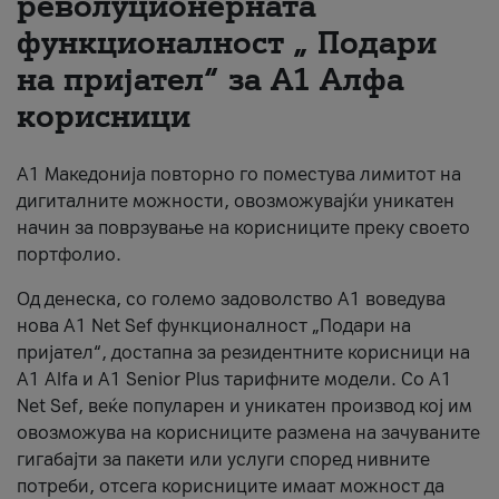
револуционерната
функционалност „ Подари
За нас
на пријател“ за А1 Алфа
#ПодобарОнлајн
корисници
А1 Македонија повторно го поместува лимитот на
дигиталните можности, овозможувајќи уникатен
начин за поврзување на корисниците преку своето
портфолио.
Од денеска, со големо задоволство А1 воведува
нова A1 Net Sef функционалност „Подари на
пријател“, достапна за резидентните корисници на
А1 Alfa и A1 Senior Plus тарифните модели. Со A1
Net Sef, веќе популарен и уникатен производ кој им
овозможува на корисниците размена на зачуваните
гигабајти за пакети или услуги според нивните
потреби, отсега корисниците имаат можност да