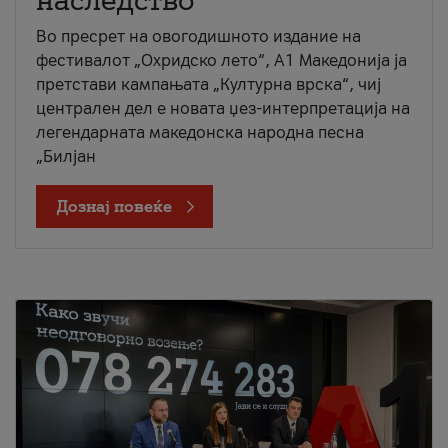
наследство
Во пресрет на овогодишното издание на
фестивалот „Охридско лето“, А1 Македонија ја
претстави кампањата „Културна врска“, чиј
централен дел е новата џез-интерпретација на
легендарната македонска народна песна
„Билјан
Дознај повеќе