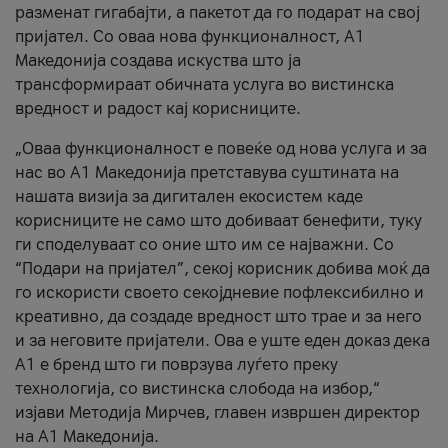
разменат гигабајти, а пакетот да го подарат на свој
пријател. Со оваа нова функционалност, А1
Македонија создава искуства што ја
трансформираат обичната услуга во вистинска
вредност и радост кај корисниците.
„Оваа функционалност е повеќе од нова услуга и за
нас во А1 Македонија претставува суштината на
нашата визија за дигитален екосистем каде
корисниците не само што добиваат бенефити, туку
ги споделуваат со оние што им се најважни. Со
“Подари на пријател”, секој корисник добива моќ да
го искористи своето секојдневие пофлексибилно и
креативно, да создаде вредност што трае и за него
и за неговите пријатели. Ова е уште еден доказ дека
А1 е бренд што ги поврзува луѓето преку
технологија, со вистинска слобода на избор,“
изјави Методија Мирчев, главен извршен директор
на А1 Македонија.