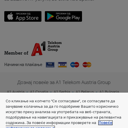
Member of
Начини на плаќање
Дознај повеќе за A1 Telekom Austria Group
A1 Austria
A1 Croatia
A1 Serbia
A1 Belarus
A1 Bulgaria
A1 Slovenia
A1 Digital
Со кликање на копчето "Се согласувам", се согласувате да
зачуваме колачиња за да го подобриме Вашето корисничко
искуство преку анализа на употребата на веб-страната,
подобрување на навигацијата и прикажување на релевантна
содржина. За повеќе информации проверете на
Повеќе