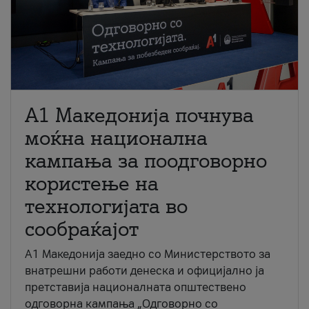
A1 Македонија почнува
моќна национална
кампања за поодговорно
користење на
технологијата во
сообраќајот
A1 Македонија заедно со Министерството за
внатрешни работи денеска и официјално ја
претставија националната општествено
одговорна кампања „Одговорно со