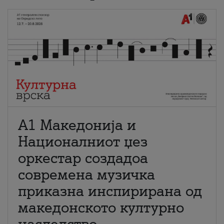
А1 Македонија и
Националниот џез
оркестар создадоа
современа музичка
приказна инспирирана од
македонското културно