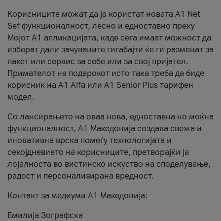
Корисниците можат да ја користат новата А1 Net
Sef функционалност, лесно и едноставно преку
Мојот А1 апликацијата, каде сега имаат можност да
изберат дали зачуваните гигабајти ќе ги разменат за
пакет или сервис за себе или за свој пријател.
Примателот на подарокот исто така треба да биде
корисник на А1 Alfa или A1 Senior Plus тарифен
модел.
Со лансирањето на оваа нова, едноставна но моќна
функционалност, А1 Македонија создава свежа и
иновативна врска помеѓу технологијата и
секојдневието на корисниците, претворајќи ја
лојалноста во вистинско искуство на споделување,
радост и персонализирана вредност.
Контакт за медиуми А1 Македонија:
Емилија Зографска