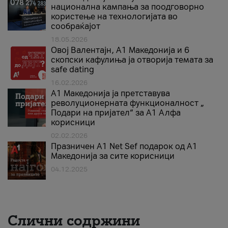
национална кампања за поодговорно
користење на технологијата во
сообраќајот
18.05.2026
Овој Валентајн, A1 Македонија и 6
скопски кафулиња ја отворија темата за
safe dating
16.02.2026
А1 Македонија ја претставува
револуционерната функционалност „
Подари на пријател“ за А1 Алфа
корисници
02.02.2026
Празничен A1 Net Sеf подарок од А1
Македонија за сите корисници
04.12.2025
Слични содржини