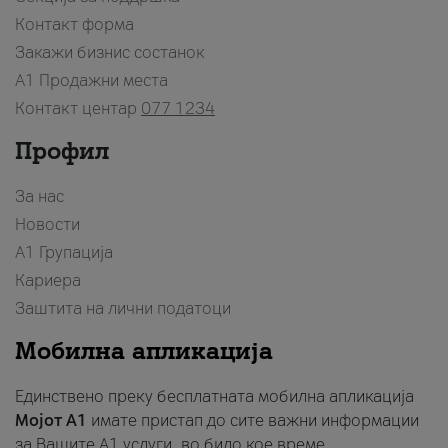
Контакт форма
Закажи бизнис состанок
A1 Продажни места
Контакт центар
077 1234
Профил
За нас
Новости
А1 Групација
Кариера
Заштита на лични податоци
Мобилна апликација
Единствено преку бесплатната мобилна апликација
Мојот A1
имате пристап до сите важни информации
за Вашите A1 услуги, во било кое време.