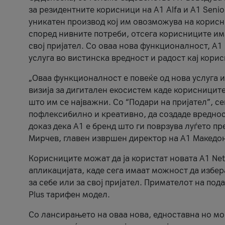
за резидентните корисници на А1 Alfa и A1 Senio
уникатен производ кој им овозможува на корисни
според нивните потреби, отсега корисниците има
свој пријател. Со оваа нова функционалност, А
услуга во вистинска вредност и радост кај кори
„Оваа функционалност е повеќе од нова услуга и
визија за дигитален екосистем каде корисниците
што им се најважни. Со “Подари на пријател”, с
пофлексибилно и креативно, да создаде вредност
доказ дека А1 е бренд што ги поврзува луѓето пр
Мирчев, главен извршен директор на А1 Македон
Корисниците можат да ја користат новата А1 Net
апликацијата, каде сега имаат можност да избера
за себе или за свој пријател. Примателот на пода
Plus тарифен модел.
Со лансирањето на оваа нова, едноставна но м