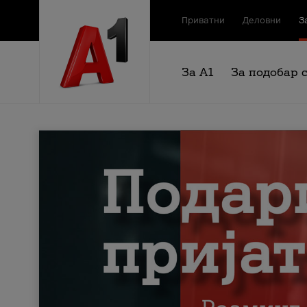
Приватни
Деловни
З
За А1
За подобар 