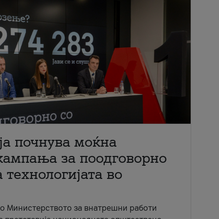
ја почнува моќна
кампања за поодговорно
 технологијата во
со Министерството за внатрешни работи