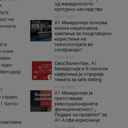
од македонското
и
културно наследство
луги
03.07.2026
рат на
A1 Македонија почнува
бичната
моќна национална
кампања за поодговорно
користење на
ата
технологијата во
сообраќајот
о оние
18.05.2026
невие
Овој Валентајн, A1
е еден
Македонија и 6 скопски
 Методија
кафулиња ја отворија
темата за safe dating
16.02.2026
А1
А1 Македонија ја
и сервис
претставува
1 Senior
револуционерната
функционалност „
Подари на пријател“ за
А1 Алфа корисници
новативна
02.02.2026