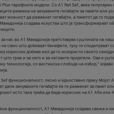
r Plus тарифните модели. Со A1 Net Sef, веќе популарен 
ците размена на зачуваните гигабајти за пакети или ус
ат можност да разменат гигабајти, а пакетот да го пода
1 Македонија создава искуства што ја трансформираат о
сниците.
 за нас во А1 Македонија претставува суштината на наш
 не само што добиваат бенефити, туку ги споделуваат с
екој корисник добива моќ да го искористи своето секојд
 што трае и за него и за неговите пријатели. Ова е ушт
еку технологија, со вистинска слобода на избор,“ изјави
ија.
 Sef функционалност, лесно и едноставно преку Мојот 
т дали зачуваните гигабајти ќе ги разменат за пакет ил
рокот исто така треба да биде корисник на А1 Alfa или A
оќна функционалност, А1 Македонија создава свежа и и