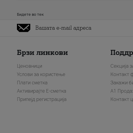
Бидете во тек
Брзи линкови
Подд
Ценовници
Секција 
Услови за користење
Контакт 
Плати сметка
Закажи б
Активирајте Е-сметка
A1 Прода
Припејд регистрација
Контакт 