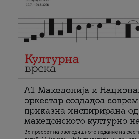
А1 Македонија и Национа
оркестар создадоа совре
приказна инспирирана од
македонското културно н
Во пресрет на овогодишното издание на фест