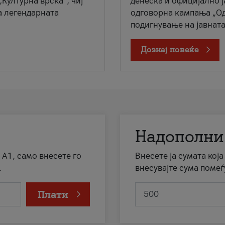
„Културна врска“, чиј
денеска и официјално 
а легендарната
одговорна кампања „Од
подигнување на јавната 
Дознај повеќе
Надополни
 А1, само внесете го
Внесете ја сумата кој
.
внесувајте сума помеѓ
Плати