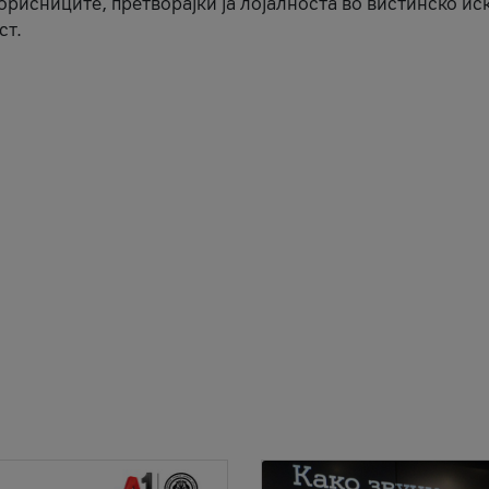
корисниците, претворајќи ја лојалноста во вистинско ис
ст.