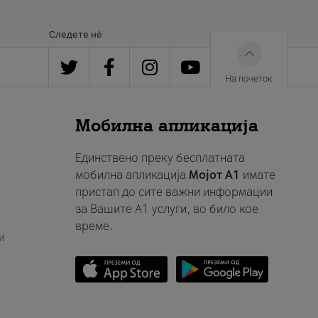
Следете нè
На почеток
Мобилна апликација
Единствено преку бесплатната
мобилна апликација
Мојот A1
имате
пристап до сите важни информации
за Вашите A1 услуги, во било кое
време.
и