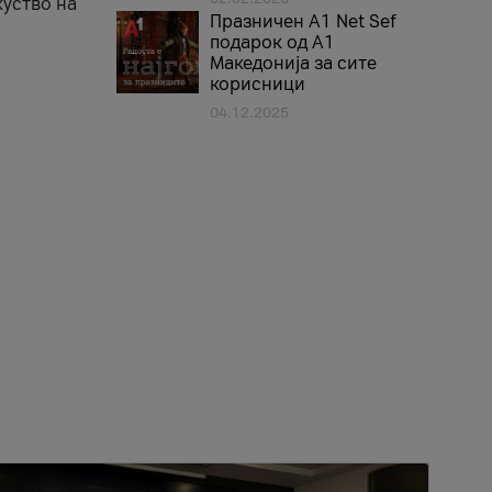
куство на
Празничен A1 Net Sеf
подарок од А1
Македонија за сите
корисници
04.12.2025