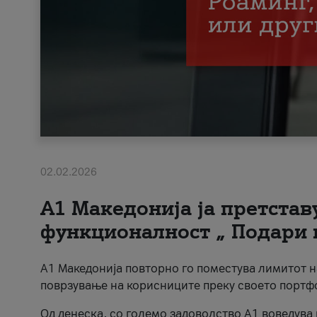
02.02.2026
А1 Македонија ја претста
функционалност „ Подари 
А1 Македонија повторно го поместува лимитот 
поврзување на корисниците преку своето портф
Од денеска, со големо задоволство А1 воведува 