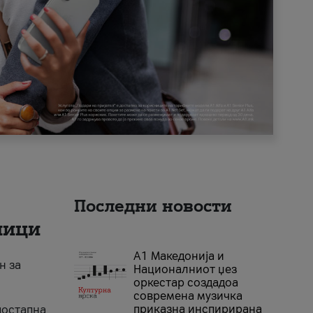
Последни новости
ници
А1 Македонија и
н за
Националниот џез
оркестар создадоа
современа музичка
приказна инспирирана
достапна