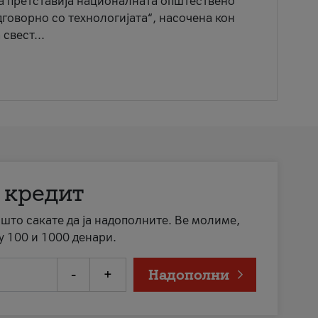
ја претставија националната општествено
говорно со технологијата“, насочена кон
свест...
 кредит
а што сакате да ја надополните. Ве молиме,
у 100 и 1000 денари.
-
+
Надополни