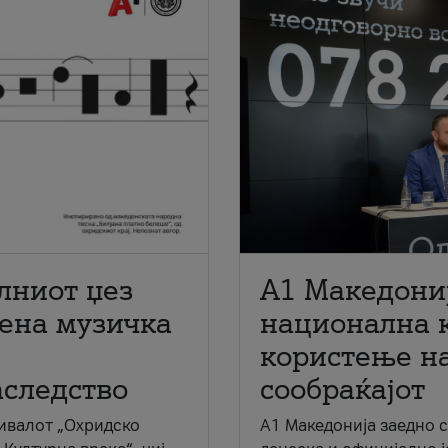
лниот џез
A1 Македони
мена музичка
национална 
користење на
аследство
сообраќајот
ивалот „Охридско
A1 Македонија заедно 