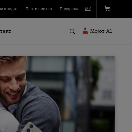
и кредит
Плати сметка
Поддршка
МК
такт
Мојот A1