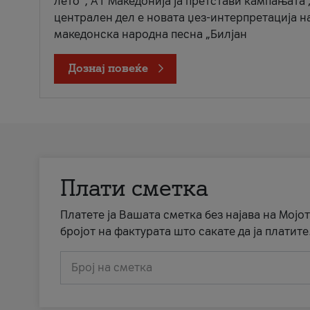
лето“, А1 Македонија ја претстави кампањата 
централен дел е новата џез-интерпретација н
македонска народна песна „Билјан
Дознај повеќе
Плати сметка
Платете ја Вашата сметка без најава на Мојот
бројот на фактурата што сакате да ја платите
Број на сметка