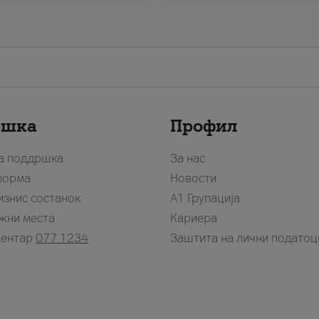
ршка
Профил
за поддршка
За нас
форма
Новости
изнис состанок
А1 Групација
жни места
Кариера
центар
077 1234
Заштита на лични податоц