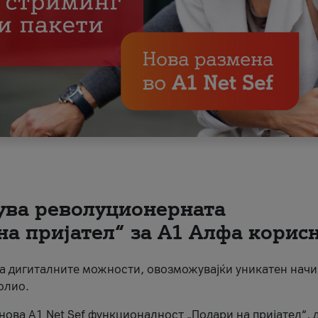
вува револуционерната
на пријател“ за А1 Алфа корис
на дигиталните можности, овозможувајќи уникатен начи
олио.
нова A1 Net Sef функционалност „Подари на пријател“, 