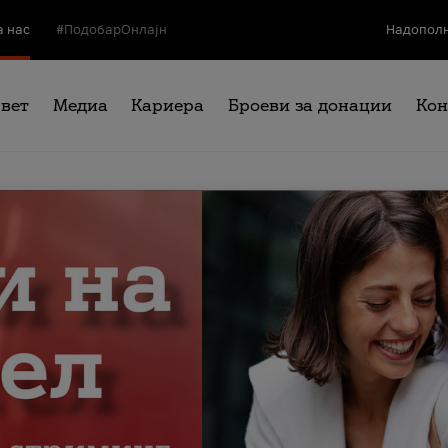
а нас
#ПодобарОнлајн
Надополн
свет
Медиа
Кариера
Броеви за донации
Кон