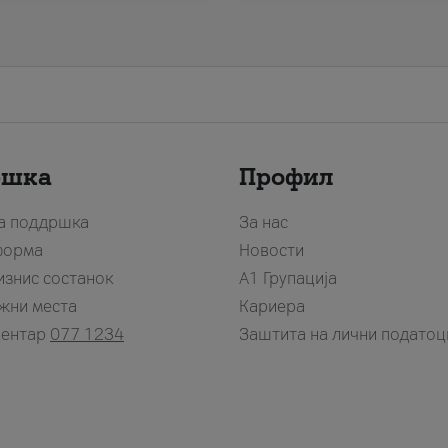
ршка
Профил
за поддршка
За нас
форма
Новости
изнис состанок
А1 Групација
жни места
Кариера
центар
077 1234
Заштита на лични податоц