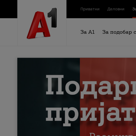
Приватни
Деловни
З
За А1
За подобар 