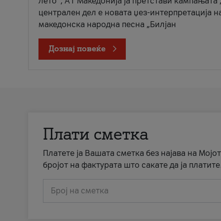
лето“, А1 Македонија ја претстави кампањата 
централен дел е новата џез-интерпретација н
македонска народна песна „Билјан
Дознај повеќе
Плати сметка
Платете ја Вашата сметка без најава на Мојот
бројот на фактурата што сакате да ја платите
Број на сметка