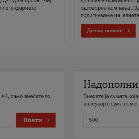
„Културна врска“, чиј
денеска и официјално 
а легендарната
одговорна кампања „Од
подигнување на јавната 
Дознај повеќе
Надополни
 А1, само внесете го
Внесете ја сумата кој
.
внесувајте сума помеѓ
Плати