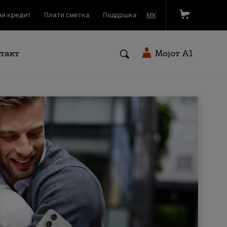
и кредит
Плати сметка
Поддршка
МК
такт
Мојот A1