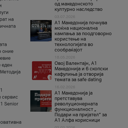
од македонското
и
културно наследство
луги
03.07.2026
рат на
A1 Македонија почнува
бичната
моќна национална
кампања за поодговорно
користење на
ата
технологијата во
сообраќајот
о оние
18.05.2026
невие
Овој Валентајн, A1
е еден
Македонија и 6 скопски
 Методија
кафулиња ја отворија
темата за safe dating
16.02.2026
А1
А1 Македонија ја
и сервис
претставува
1 Senior
револуционерната
функционалност „
Подари на пријател“ за
А1 Алфа корисници
новативна
02.02.2026