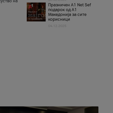
куство на
Празничен A1 Net Sеf
подарок од А1
Македонија за сите
корисници
04.12.2025