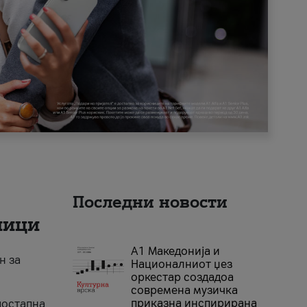
Последни новости
ници
А1 Македонија и
н за
Националниот џез
оркестар создадоа
современа музичка
приказна инспирирана
достапна