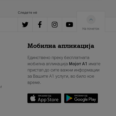
Следете нè
На почеток
Мобилна апликација
Единствено преку бесплатната
мобилна апликација
Мојот A1
имате
пристап до сите важни информации
за Вашите A1 услуги, во било кое
време.
и