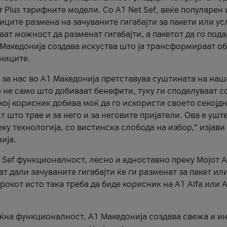
r Plus тарифните модели. Со A1 Net Sef, веќе популарен 
ците размена на зачуваните гигабајти за пакети или ус
ат можност да разменат гигабајти, а пакетот да го пода
1 Македонија создава искуства што ја трансформираат о
сниците.
 за нас во А1 Македонија претставува суштината на наш
 не само што добиваат бенефити, туку ги споделуваат с
екој корисник добива моќ да го искористи своето секојд
 што трае и за него и за неговите пријатели. Ова е ушт
еку технологија, со вистинска слобода на избор,“ изјави
ија.
 Sef функционалност, лесно и едноставно преку Мојот 
т дали зачуваните гигабајти ќе ги разменат за пакет ил
рокот исто така треба да биде корисник на А1 Alfa или A
оќна функционалност, А1 Македонија создава свежа и и