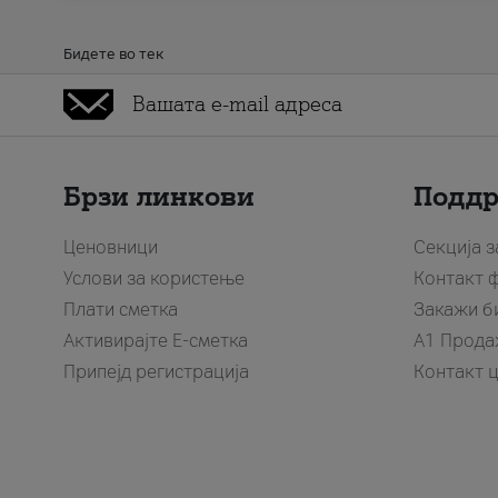
Бидете во тек
Брзи линкови
Подд
Ценовници
Секција 
Услови за користење
Контакт 
Плати сметка
Закажи б
Активирајте Е-сметка
A1 Прода
Припејд регистрација
Контакт 