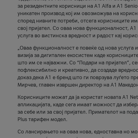
за резидентните корисници на А1 Alfa и A1 Senio
уникатен производ кој им овозможува на корисни
според нивните потреби, отсега корисниците има
свој пријател. Со оваа нова функционалност, А
услуга во вистинска вредност и радост кај кори
„Оваа функционалност е повеќе од нова услуга и
визија за дигитален екосистем каде корисниците
што им се најважни. Со “Подари на пријател”, с
пофлексибилно и креативно, да создаде вредност
доказ дека А1 е бренд што ги поврзува луѓето пр
Мирчев, главен извршен директор на А1 Македон
Корисниците можат да ја користат новата А1 Net
апликацијата, каде сега имаат можност да избера
за себе или за свој пријател. Примателот на пода
Plus тарифен модел.
Со лансирањето на оваа нова, едноставна но м