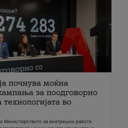
ја почнува моќна
кампања за поодговорно
 технологијата во
со Министерството за внатрешни работи