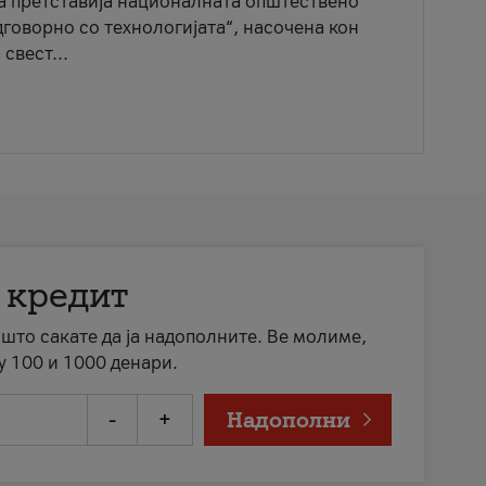
ја претставија националната општествено
говорно со технологијата“, насочена кон
свест...
 кредит
а што сакате да ја надополните. Ве молиме,
у 100 и 1000 денари.
-
+
Надополни