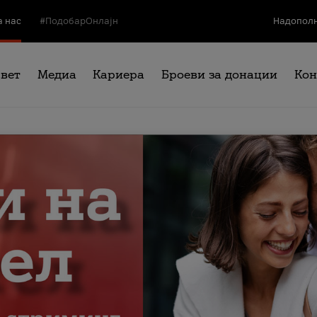
а нас
#ПодобарОнлајн
Надополн
свет
Медиа
Кариера
Броеви за донации
Кон