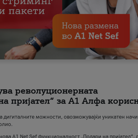
вува револуционерната
на пријател“ за А1 Алфа корис
на дигиталните можности, овозможувајќи уникатен начи
олио.
нова A1 Net Sef функционалност „Подари на пријател“, 