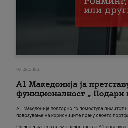
02.02.2026
А1 Македонија ја претста
функционалност „ Подари 
А1 Македонија повторно го поместува лимитот 
поврзување на корисниците преку своето портф
Од денеска, со големо задоволство А1 воведува 