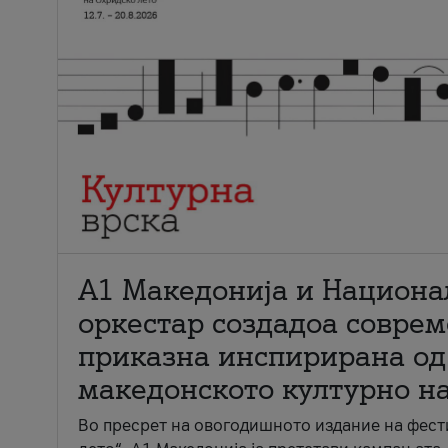
А1 Македонија и Национа
оркестар создадоа совре
приказна инспирирана од
македонското културно н
Во пресрет на овогодишното издание на фест