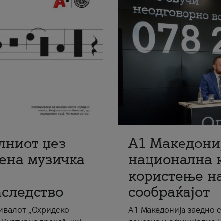
лниот џез
A1 Македони
мена музичка
национална 
користење на
аследство
сообраќајот
ивалот „Охридско
A1 Македонија заедно 