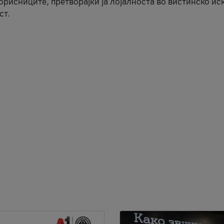
корисниците, претворајќи ја лојалноста во вистинско ис
ст.