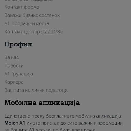
Контакт форма
Закажи бизнис состанок
A1 Продажни места
Контакт центар
077 1234
Профил
За нас
Новости
А1 Групација
Кариера
Заштита на лични податоци
Мобилна апликација
Единствено преку бесплатната мобилна апликација
Мојот A1
имате пристап до сите важни информации
за Вашите A1 услуги, во било кое време.