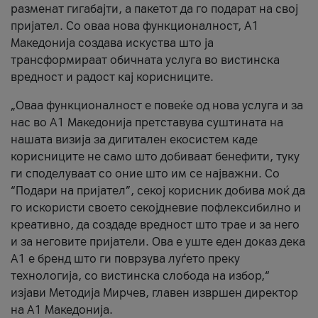
разменат гигабајти, а пакетот да го подарат на свој
пријател. Со оваа нова функционалност, А1
Македонија создава искуства што ја
трансформираат обичната услуга во вистинска
вредност и радост кај корисниците.
„Оваа функционалност е повеќе од нова услуга и за
нас во А1 Македонија претставува суштината на
нашата визија за дигитален екосистем каде
корисниците не само што добиваат бенефити, туку
ги споделуваат со оние што им се најважни. Со
“Подари на пријател”, секој корисник добива моќ да
го искористи своето секојдневие пофлексибилно и
креативно, да создаде вредност што трае и за него
и за неговите пријатели. Ова е уште еден доказ дека
А1 е бренд што ги поврзува луѓето преку
технологија, со вистинска слобода на избор,“
изјави Методија Мирчев, главен извршен директор
на А1 Македонија.