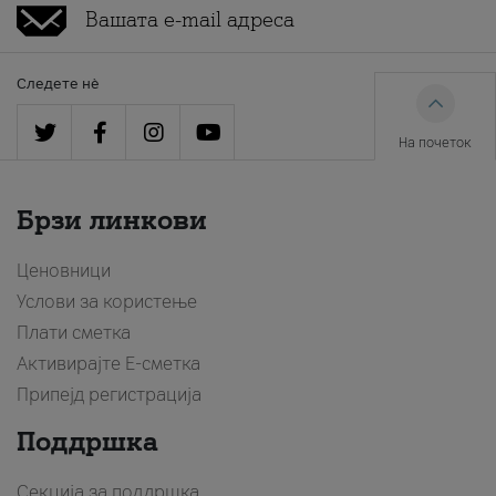
Следете нè
На почеток
Брзи линкови
Ценовници
Услови за користење
Плати сметка
Активирајте Е-сметка
Припејд регистрација
Поддршка
Секција за поддршка