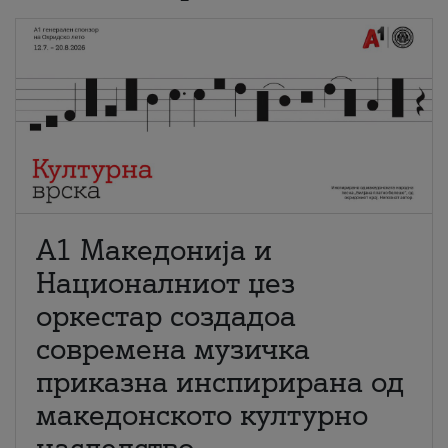
А1 Македонија и
Националниот џез
оркестар создадоа
современа музичка
приказна инспирирана од
македонското културно