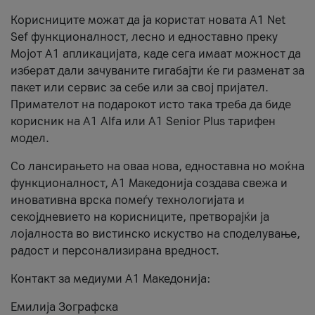
Корисниците можат да ја користат новата А1 Net
Sef функционалност, лесно и едноставно преку
Мојот А1 апликацијата, каде сега имаат можност да
изберат дали зачуваните гигабајти ќе ги разменат за
пакет или сервис за себе или за свој пријател.
Примателот на подарокот исто така треба да биде
корисник на А1 Alfa или A1 Senior Plus тарифен
модел.
Со лансирањето на оваа нова, едноставна но моќна
функционалност, А1 Македонија создава свежа и
иновативна врска помеѓу технологијата и
секојдневието на корисниците, претворајќи ја
лојалноста во вистинско искуство на споделување,
радост и персонализирана вредност.
Контакт за медиуми А1 Македонија:
Емилија Зографска