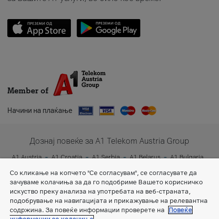
Member of
Начини на плаќање
Дознај повеќе за A1 Telekom Austria Group
A1 Austria
A1 Croatia
A1 Serbia
A1 Belarus
A1 Bulgaria
A1 Slovenia
A1 Digital
Со кликање на копчето "Се согласувам", се согласувате да
зачуваме колачиња за да го подобриме Вашето корисничко
искуство преку анализа на употребата на веб-страната,
подобрување на навигацијата и прикажување на релевантна
содржина. За повеќе информации проверете на
Повеќе