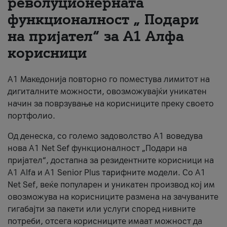
револуционерната
функционалност „ Подари
За нас
на пријател“ за А1 Алфа
#ПодобарОнлајн
корисници
А1 Македонија повторно го поместува лимитот на
дигиталните можности, овозможувајќи уникатен
начин за поврзување на корисниците преку своето
портфолио.
Од денеска, со големо задоволство А1 воведува
нова A1 Net Sef функционалност „Подари на
пријател“, достапна за резидентните корисници на
А1 Alfa и A1 Senior Plus тарифните модели. Со A1
Net Sef, веќе популарен и уникатен производ кој им
овозможува на корисниците размена на зачуваните
гигабајти за пакети или услуги според нивните
потреби, отсега корисниците имаат можност да