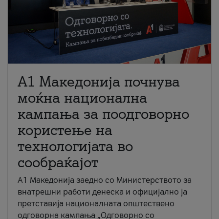
A1 Македонија почнува
моќна национална
кампања за поодговорно
користење на
технологијата во
сообраќајот
A1 Македонија заедно со Министерството за
внатрешни работи денеска и официјално ја
претставија националната општествено
одговорна кампања „Одговорно со