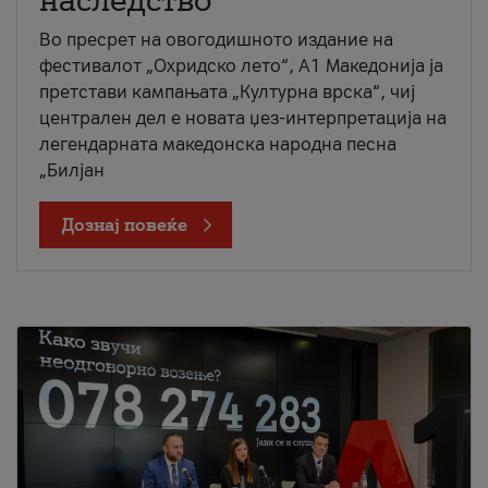
наследство
Во пресрет на овогодишното издание на
фестивалот „Охридско лето“, А1 Македонија ја
претстави кампањата „Културна врска“, чиј
централен дел е новата џез-интерпретација на
легендарната македонска народна песна
„Билјан
Дознај повеќе