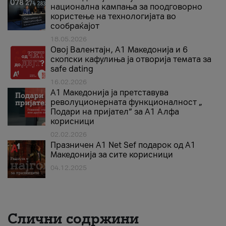
национална кампања за поодговорно
користење на технологијата во
сообраќајот
18.05.2026
Овој Валентајн, A1 Македонија и 6
скопски кафулиња ја отворија темата за
safe dating
16.02.2026
А1 Македонија ја претставува
револуционерната функционалност „
Подари на пријател“ за А1 Алфа
корисници
02.02.2026
Празничен A1 Net Sеf подарок од А1
Македонија за сите корисници
04.12.2025
Слични содржини