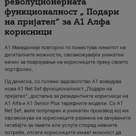
револуционерната
функционалност „ Подари
За нас
на пријател“ за А1 Алфа
#ПодобарОнлајн
корисници
А1 Македонија повторно го поместува лимитот на
дигиталните можности, овозможувајќи уникатен
начин за поврзување на корисниците преку своето
портфолио.
Од денеска, со големо задоволство А1 воведува
нова A1 Net Sef функционалност „Подари на
пријател“, достапна за резидентните корисници на
А1 Alfa и A1 Senior Plus тарифните модели. Со A1
Net Sef, веќе популарен и уникатен производ кој им
овозможува на корисниците размена на зачуваните
гигабајти за пакети или услуги според нивните
потреби, отсега корисниците имаат можност да