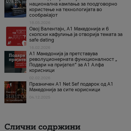
национална кампања за поодговорно
користење на технологијата во
сообраќајот
18.05.2026
Овој Валентајн, A1 Македонија и 6
скопски кафулиња ја отворија темата за
safe dating
16.02.2026
А1 Македонија ја претставува
револуционерната функционалност „
Подари на пријател“ за А1 Алфа
корисници
02.02.2026
Празничен A1 Net Sеf подарок од А1
Македонија за сите корисници
04.12.2025
Слични содржини