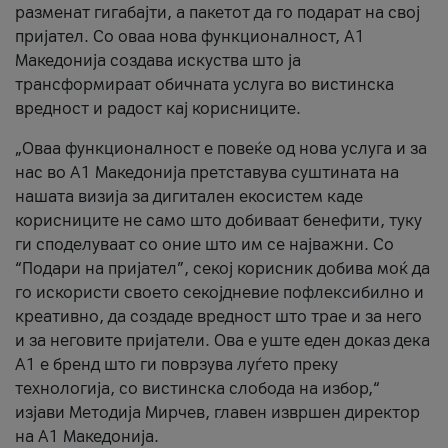
разменат гигабајти, а пакетот да го подарат на свој
пријател. Со оваа нова функционалност, А1
Македонија создава искуства што ја
трансформираат обичната услуга во вистинска
вредност и радост кај корисниците.
„Оваа функционалност е повеќе од нова услуга и за
нас во А1 Македонија претставува суштината на
нашата визија за дигитален екосистем каде
корисниците не само што добиваат бенефити, туку
ги споделуваат со оние што им се најважни. Со
“Подари на пријател”, секој корисник добива моќ да
го искористи своето секојдневие пофлексибилно и
креативно, да создаде вредност што трае и за него
и за неговите пријатели. Ова е уште еден доказ дека
А1 е бренд што ги поврзува луѓето преку
технологија, со вистинска слобода на избор,“
изјави Методија Мирчев, главен извршен директор
на А1 Македонија.