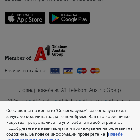
Member of
Начини на плаќање
Дознај повеќе за A1 Telekom Austria Group
A1 Austria
A1 Croatia
A1 Serbia
A1 Belarus
A1 Bulgaria
A1 Slovenia
A1 Digital
Со кликање на копчето "Се согласувам", се согласувате да
зачуваме колачиња за да го подобриме Вашето корисничко
искуство преку анализа на употребата на веб-страната,
подобрување на навигацијата и прикажување на релевантна
содржина. За повеќе информации проверете на
Повеќе