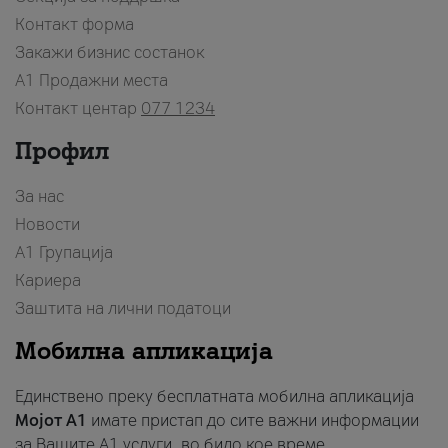
Контакт форма
Закажи бизнис состанок
A1 Продажни места
Контакт центар
077 1234
Профил
За нас
Новости
А1 Групација
Кариера
Заштита на лични податоци
Мобилна апликација
Единствено преку бесплатната мобилна апликација
Мојот A1
имате пристап до сите важни информации
за Вашите A1 услуги, во било кое време.