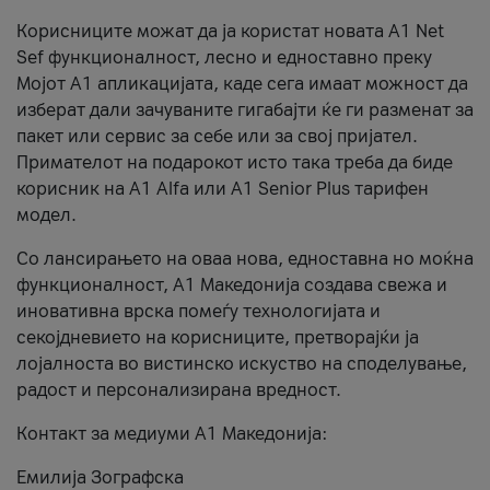
Корисниците можат да ја користат новата А1 Net
Sef функционалност, лесно и едноставно преку
Мојот А1 апликацијата, каде сега имаат можност да
изберат дали зачуваните гигабајти ќе ги разменат за
пакет или сервис за себе или за свој пријател.
Примателот на подарокот исто така треба да биде
корисник на А1 Alfa или A1 Senior Plus тарифен
модел.
Со лансирањето на оваа нова, едноставна но моќна
функционалност, А1 Македонија создава свежа и
иновативна врска помеѓу технологијата и
секојдневието на корисниците, претворајќи ја
лојалноста во вистинско искуство на споделување,
радост и персонализирана вредност.
Контакт за медиуми А1 Македонија:
Емилија Зографска