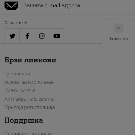
Следете нè
На почеток
Брзи линкови
Ценовници
Услови за користење
Плати сметка
Активирајте Е-сметка
Припејд регистрација
Поддршка
Секција за поддршка