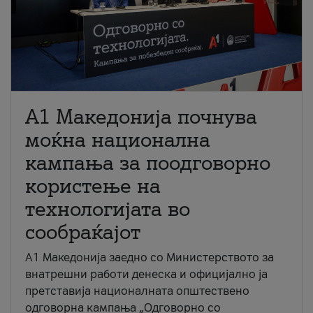
A1 Македонија почнува
моќна национална
кампања за поодговорно
користење на
технологијата во
сообраќајот
A1 Македонија заедно со Министерството за
внатрешни работи денеска и официјално ја
претставија националната општествено
одговорна кампања „Одговорно со