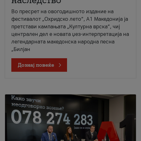
наследство
Во пресрет на овогодишното издание на
фестивалот „Охридско лето“, А1 Македонија ја
претстави кампањата „Културна врска“, чиј
централен дел е новата џез-интерпретација на
легендарната македонска народна песна
„Билјан
Дознај повеќе