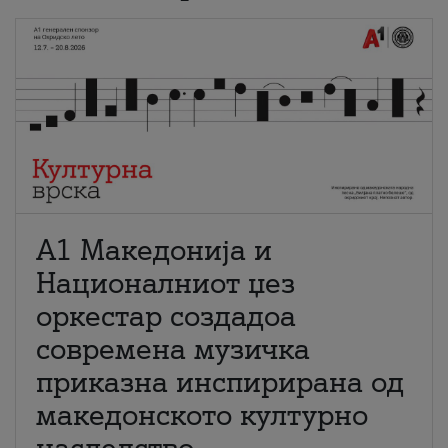
А1 Македонија и
Националниот џез
оркестар создадоа
современа музичка
приказна инспирирана од
македонското културно