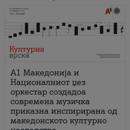
А1 Македонија и
Националниот џез
оркестар создадоа
современа музичка
приказна инспирирана од
македонското културно