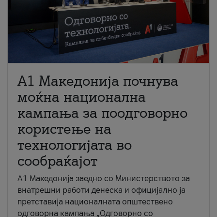
A1 Македонија почнува
моќна национална
кампања за поодговорно
користење на
технологијата во
сообраќајот
A1 Македонија заедно со Министерството за
внатрешни работи денеска и официјално ја
претставија националната општествено
одговорна кампања „Одговорно со