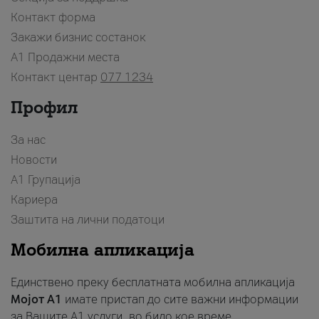
Контакт форма
Закажи бизнис состанок
A1 Продажни места
Контакт центар
077 1234
Профил
За нас
Новости
А1 Групација
Кариера
Заштита на лични податоци
Мобилна апликација
Единствено преку бесплатната мобилна апликација
Мојот A1
имате пристап до сите важни информации
за Вашите A1 услуги, во било кое време.