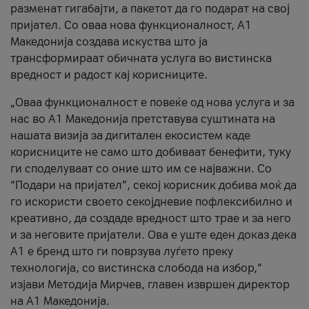
разменат гигабајти, а пакетот да го подарат на свој
пријател. Со оваа нова функционалност, А1
Македонија создава искуства што ја
трансформираат обичната услуга во вистинска
вредност и радост кај корисниците.
„Оваа функционалност е повеќе од нова услуга и за
нас во А1 Македонија претставува суштината на
нашата визија за дигитален екосистем каде
корисниците не само што добиваат бенефити, туку
ги споделуваат со оние што им се најважни. Со
“Подари на пријател”, секој корисник добива моќ да
го искористи своето секојдневие пофлексибилно и
креативно, да создаде вредност што трае и за него
и за неговите пријатели. Ова е уште еден доказ дека
А1 е бренд што ги поврзува луѓето преку
технологија, со вистинска слобода на избор,“
изјави Методија Мирчев, главен извршен директор
на А1 Македонија.