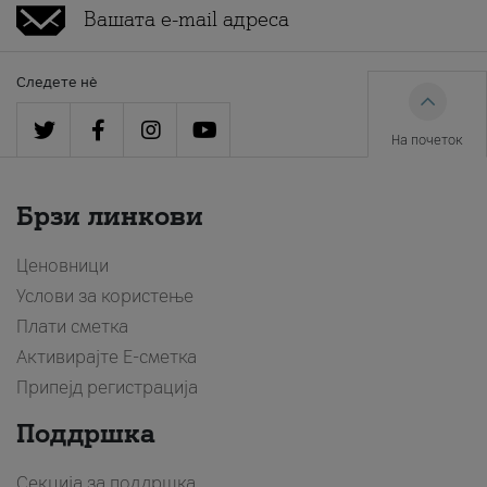
Следете нè
На почеток
Брзи линкови
Ценовници
Услови за користење
Плати сметка
Активирајте Е-сметка
Припејд регистрација
Поддршка
Секција за поддршка