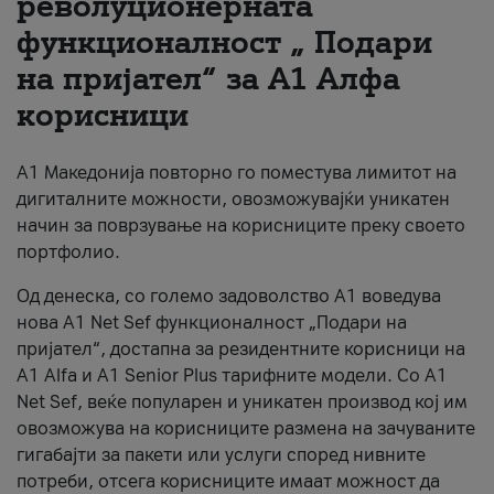
револуционерната
функционалност „ Подари
За нас
на пријател“ за А1 Алфа
#ПодобарОнлајн
корисници
А1 Македонија повторно го поместува лимитот на
дигиталните можности, овозможувајќи уникатен
начин за поврзување на корисниците преку своето
портфолио.
Од денеска, со големо задоволство А1 воведува
нова A1 Net Sef функционалност „Подари на
пријател“, достапна за резидентните корисници на
А1 Alfa и A1 Senior Plus тарифните модели. Со A1
Net Sef, веќе популарен и уникатен производ кој им
овозможува на корисниците размена на зачуваните
гигабајти за пакети или услуги според нивните
потреби, отсега корисниците имаат можност да