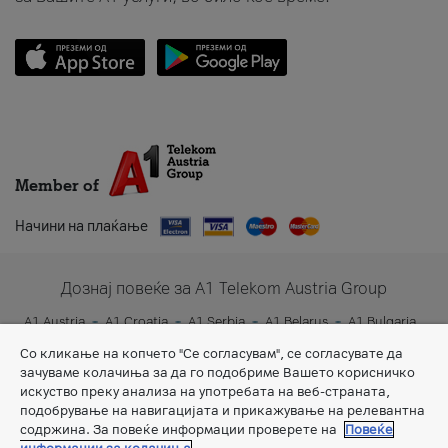
Member of
Начини на плаќање
Дознај повеќе за A1 Telekom Austria Group
A1 Austria
A1 Croatia
A1 Serbia
A1 Belarus
A1 Bulgaria
A1 Slovenia
A1 Digital
Со кликање на копчето "Се согласувам", се согласувате да
зачуваме колачиња за да го подобриме Вашето корисничко
искуство преку анализа на употребата на веб-страната,
подобрување на навигацијата и прикажување на релевантна
содржина. За повеќе информации проверете на
Повеќе