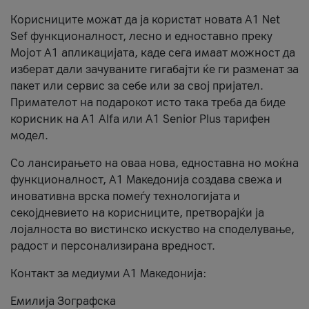
Корисниците можат да ја користат новата А1 Net
Sef функционалност, лесно и едноставно преку
Мојот А1 апликацијата, каде сега имаат можност да
изберат дали зачуваните гигабајти ќе ги разменат за
пакет или сервис за себе или за свој пријател.
Примателот на подарокот исто така треба да биде
корисник на А1 Alfa или A1 Senior Plus тарифен
модел.
Со лансирањето на оваа нова, едноставна но моќна
функционалност, А1 Македонија создава свежа и
иновативна врска помеѓу технологијата и
секојдневието на корисниците, претворајќи ја
лојалноста во вистинско искуство на споделување,
радост и персонализирана вредност.
Контакт за медиуми А1 Македонија:
Емилија Зографска