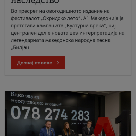
наследство
Во пресрет на овогодишното издание на
фестивалот „Охридско лето“, А1 Македонија ја
претстави кампањата „Културна врска“, чиј
централен дел е новата џез-интерпретација на
легендарната македонска народна песна
„Билјан
Дознај повеќе