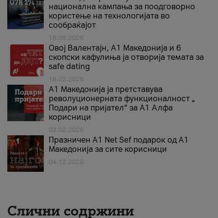
национална кампања за поодговорно
користење на технологијата во
сообраќајот
18.05.2026
Овој Валентајн, A1 Македонија и 6
скопски кафулиња ја отворија темата за
safe dating
16.02.2026
А1 Македонија ја претставува
револуционерната функционалност „
Подари на пријател“ за А1 Алфа
корисници
02.02.2026
Празничен A1 Net Sеf подарок од А1
Македонија за сите корисници
04.12.2025
Слични содржини