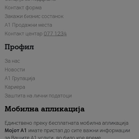
Контакт форма
Закажи бизнис состанок
A1 Продажни места
Контакт центар
077 1234
Профил
За нас
Новости
А1 Групација
Кариера
Заштита на лични податоци
Мобилна апликација
Единствено преку бесплатната мобилна апликација
Мојот A1
имате пристап до сите важни информации
за Вашите A1 услуги, во било кое време.