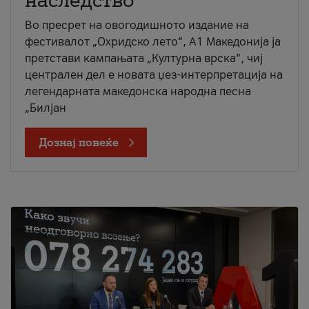
наследство
Во пресрет на овогодишното издание на
фестивалот „Охридско лето“, А1 Македонија ја
претстави кампањата „Културна врска“, чиј
централен дел е новата џез-интерпретација на
легендарната македонска народна песна
„Билјан
Дознај повеќе