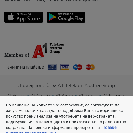
Member of
Начини на плаќање
Дознај повеќе за A1 Telekom Austria Group
A1 Austria
A1 Croatia
A1 Serbia
A1 Belarus
A1 Bulgaria
A1 Slovenia
A1 Digital
Со кликање на копчето "Се согласувам", се согласувате да
зачуваме колачиња за да го подобриме Вашето корисничко
искуство преку анализа на употребата на веб-страната,
подобрување на навигацијата и прикажување на релевантна
содржина. За повеќе информации проверете на
Повеќе