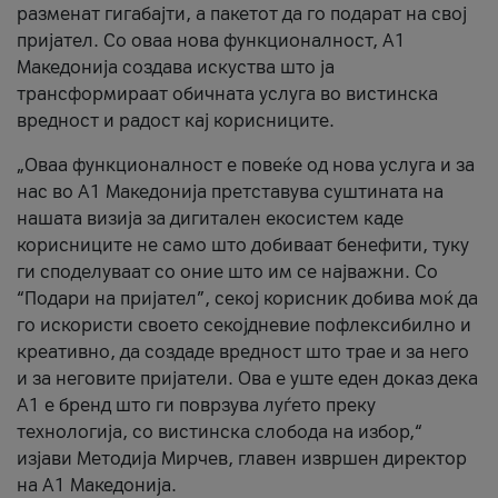
разменат гигабајти, а пакетот да го подарат на свој
пријател. Со оваа нова функционалност, А1
Македонија создава искуства што ја
трансформираат обичната услуга во вистинска
вредност и радост кај корисниците.
„Оваа функционалност е повеќе од нова услуга и за
нас во А1 Македонија претставува суштината на
нашата визија за дигитален екосистем каде
корисниците не само што добиваат бенефити, туку
ги споделуваат со оние што им се најважни. Со
“Подари на пријател”, секој корисник добива моќ да
го искористи своето секојдневие пофлексибилно и
креативно, да создаде вредност што трае и за него
и за неговите пријатели. Ова е уште еден доказ дека
А1 е бренд што ги поврзува луѓето преку
технологија, со вистинска слобода на избор,“
изјави Методија Мирчев, главен извршен директор
на А1 Македонија.