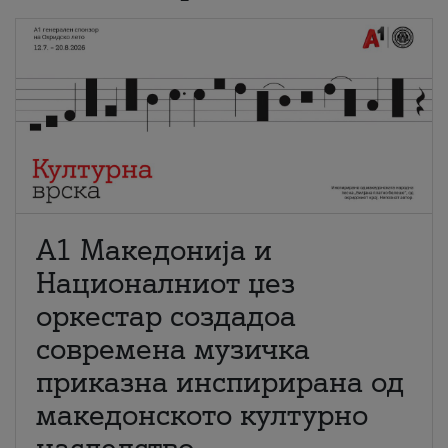
А1 Македонија и
Националниот џез
оркестар создадоа
современа музичка
приказна инспирирана од
македонското културно