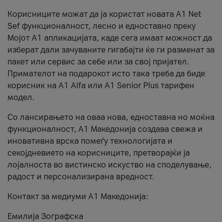
Корисниците можат да ја користат новата А1 Net
Sef функционалност, лесно и едноставно преку
Мојот А1 апликацијата, каде сега имаат можност да
изберат дали зачуваните гигабајти ќе ги разменат за
пакет или сервис за себе или за свој пријател.
Примателот на подарокот исто така треба да биде
корисник на А1 Alfa или A1 Senior Plus тарифен
модел.
Со лансирањето на оваа нова, едноставна но моќна
функционалност, А1 Македонија создава свежа и
иновативна врска помеѓу технологијата и
секојдневието на корисниците, претворајќи ја
лојалноста во вистинско искуство на споделување,
радост и персонализирана вредност.
Контакт за медиуми А1 Македонија:
Емилија Зографска