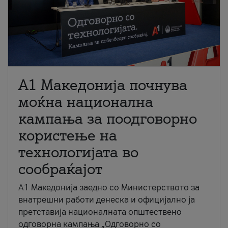
A1 Македонија почнува
моќна национална
кампања за поодговорно
користење на
технологијата во
сообраќајот
A1 Македонија заедно со Министерството за
внатрешни работи денеска и официјално ја
претставија националната општествено
одговорна кампања „Одговорно со