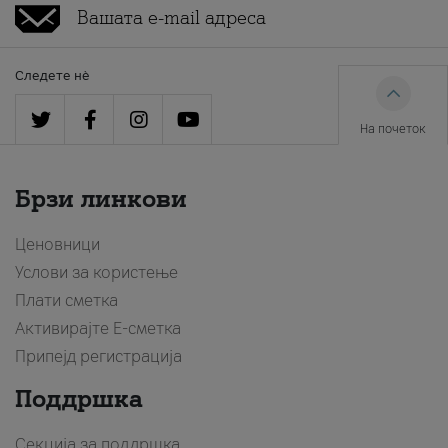
Следете нè
На почеток
Брзи линкови
Ценовници
Услови за користење
Плати сметка
Активирајте Е-сметка
Припејд регистрација
Поддршка
Секција за поддршка