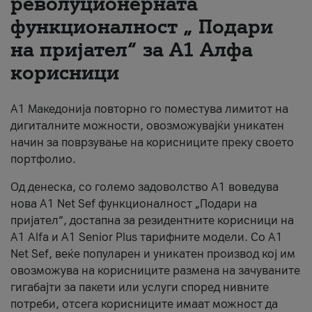
револуционерната
функционалност „ Подари
За нас
на пријател“ за А1 Алфа
#ПодобарОнлајн
корисници
А1 Македонија повторно го поместува лимитот на
дигиталните можности, овозможувајќи уникатен
начин за поврзување на корисниците преку своето
портфолио.
Од денеска, со големо задоволство А1 воведува
нова A1 Net Sef функционалност „Подари на
пријател“, достапна за резидентните корисници на
А1 Alfa и A1 Senior Plus тарифните модели. Со A1
Net Sef, веќе популарен и уникатен производ кој им
овозможува на корисниците размена на зачуваните
гигабајти за пакети или услуги според нивните
потреби, отсега корисниците имаат можност да