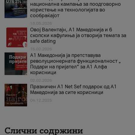
национална кампања за поодговорно
користење на технологијата во
сообраќајот
18.05.2026
Овој Валентајн, A1 Македонија и 6
скопски кафулиња ја отворија темата за
safe dating
16.02.2026
А1 Македонија ја претставува
револуционерната функционалност „
Подари на пријател“ за А1 Алфа
корисници
02.02.2026
Празничен A1 Net Sеf подарок од А1
Македонија за сите корисници
04.12.2025
Слични содржини