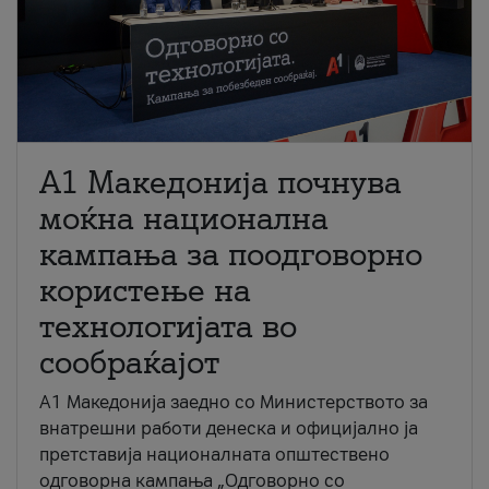
A1 Македонија почнува
моќна национална
кампања за поодговорно
користење на
технологијата во
сообраќајот
A1 Македонија заедно со Министерството за
внатрешни работи денеска и официјално ја
претставија националната општествено
одговорна кампања „Одговорно со