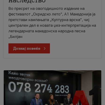
наследство
Во пресрет на овогодишното издание на
фестивалот „Охридско лето“, А1 Македонија ја
претстави кампањата „Културна врска“, чиј
централен дел е новата џез-интерпретација на
легендарната македонска народна песна
„Билјан
Дознај повеќе