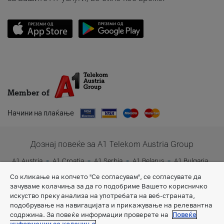
Member of
Начини на плаќање
Дознај повеќе за A1 Telekom Austria Group
A1 Austria
A1 Croatia
A1 Serbia
A1 Belarus
A1 Bulgaria
A1 Slovenia
A1 Digital
Со кликање на копчето "Се согласувам", се согласувате да
зачуваме колачиња за да го подобриме Вашето корисничко
искуство преку анализа на употребата на веб-страната,
подобрување на навигацијата и прикажување на релевантна
содржина. За повеќе информации проверете на
Повеќе