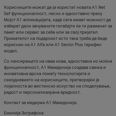
Корисниците можат да ја користат новата А1 Net
Sef функционалност, лесно и едноставно преку
Мојот А1 апликацијата, каде сега имаат можност да
изберат дали зачуваните гигабајти ќе ги разменат за
пакет или сервис за себе или за свој пријател.
Примателот на подарокот исто така треба да биде
корисник на А1 Alfa или A1 Senior Plus тарифен
модел.
Со лансирањето на оваа нова, едноставна но моќна
функционалност, А1 Македонија создава свежа и
иновативна врска помеѓу технологијата и
секојдневието на корисниците, претворајќи ја
лојалноста во вистинско искуство на споделување,
радост и персонализирана вредност.
Контакт за медиуми А1 Македонија:
Емилија Зографска