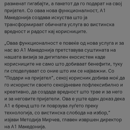
разменат гигабајти, а пакетот да го подарат на свој
пријател. Со оваа нова функционалност, А1
Македонија создава искуства што ја
трансформираат обичната услуга во вистинска
вредност и радост кај корисниците.
„Оваа функционалност е повеќе од нова услуга и за
нас во А1 Македонија претставува суштината на
нашата визија за дигитален екосистем каде
корисниците не само што добиваат бенефити, туку
ги споделуваат со оние што им се најважни. Со
“Подари на пријател”, секој корисник добива моќ да
го искористи своето секојдневие пофлексибилно и
креативно, да создаде вредност што трае и за него
и за неговите пријатели. Ова е уште еден доказ дека
А1 е бренд што ги поврзува луѓето преку
технологија, со вистинска слобода на избор,“
изјави Методија Мирчев, главен извршен директор
на А1 Македонија.