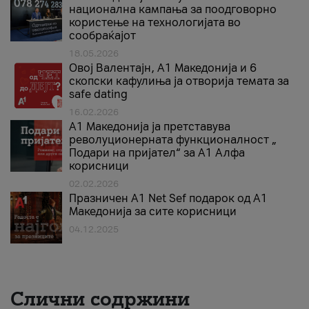
национална кампања за поодговорно
користење на технологијата во
сообраќајот
18.05.2026
Овој Валентајн, A1 Македонија и 6
скопски кафулиња ја отворија темата за
safe dating
16.02.2026
А1 Македонија ја претставува
револуционерната функционалност „
Подари на пријател“ за А1 Алфа
корисници
02.02.2026
Празничен A1 Net Sеf подарок од А1
Македонија за сите корисници
04.12.2025
Слични содржини