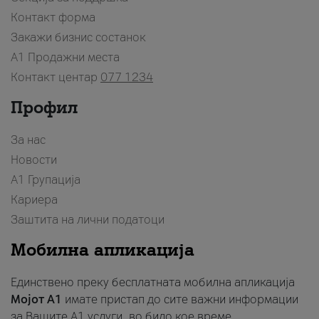
Контакт форма
Закажи бизнис состанок
A1 Продажни места
Контакт центар
077 1234
Профил
За нас
Новости
А1 Групација
Кариера
Заштита на лични податоци
Мобилна апликација
Единствено преку бесплатната мобилна апликација
Мојот A1
имате пристап до сите важни информации
за Вашите A1 услуги, во било кое време.