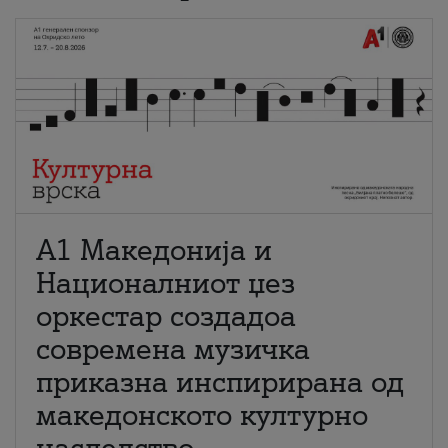
А1 Македонија и
Националниот џез
оркестар создадоа
современа музичка
приказна инспирирана од
македонското културно