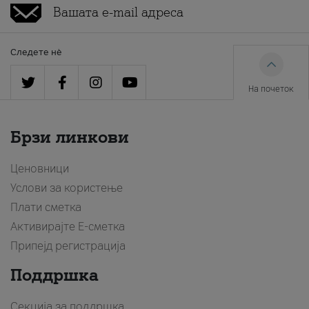
Следете нè
На почеток
Брзи линкови
Ценовници
Услови за користење
Плати сметка
Активирајте Е-сметка
Припејд регистрација
Поддршка
Секција за поддршка