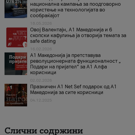
национална кампања за поодговорно
користење на технологијата во
сообраќајот
18.05.2026
Овој Валентајн, A1 Македонија и 6
скопски кафулиња ја отворија темата за
safe dating
16.02.2026
А1 Македонија ја претставува
револуционерната функционалност „
Подари на пријател“ за А1 Алфа
корисници
02.02.2026
Празничен A1 Net Sеf подарок од А1
Македонија за сите корисници
04.12.2025
Слични содржини