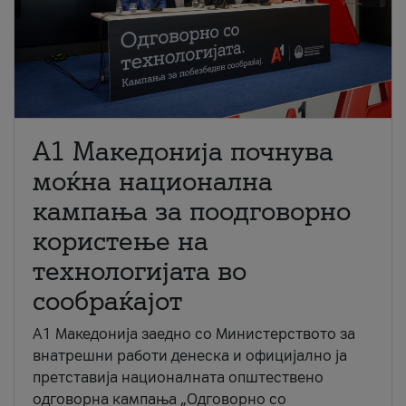
A1 Македонија почнува
моќна национална
кампања за поодговорно
користење на
технологијата во
сообраќајот
A1 Македонија заедно со Министерството за
внатрешни работи денеска и официјално ја
претставија националната општествено
одговорна кампања „Одговорно со