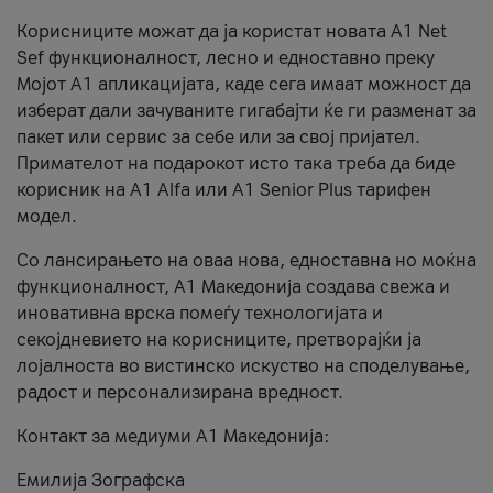
Корисниците можат да ја користат новата А1 Net
Sef функционалност, лесно и едноставно преку
Мојот А1 апликацијата, каде сега имаат можност да
изберат дали зачуваните гигабајти ќе ги разменат за
пакет или сервис за себе или за свој пријател.
Примателот на подарокот исто така треба да биде
корисник на А1 Alfa или A1 Senior Plus тарифен
модел.
Со лансирањето на оваа нова, едноставна но моќна
функционалност, А1 Македонија создава свежа и
иновативна врска помеѓу технологијата и
секојдневието на корисниците, претворајќи ја
лојалноста во вистинско искуство на споделување,
радост и персонализирана вредност.
Контакт за медиуми А1 Македонија:
Емилија Зографска