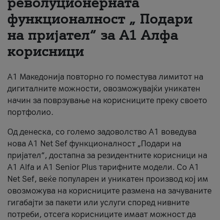
револуционерната
функционалност „ Подари
За нас
на пријател“ за А1 Алфа
#ПодобарОнлајн
корисници
А1 Македонија повторно го поместува лимитот на
дигиталните можности, овозможувајќи уникатен
начин за поврзување на корисниците преку своето
портфолио.
Од денеска, со големо задоволство А1 воведува
нова A1 Net Sef функционалност „Подари на
пријател“, достапна за резидентните корисници на
А1 Alfa и A1 Senior Plus тарифните модели. Со A1
Net Sef, веќе популарен и уникатен производ кој им
овозможува на корисниците размена на зачуваните
гигабајти за пакети или услуги според нивните
потреби, отсега корисниците имаат можност да