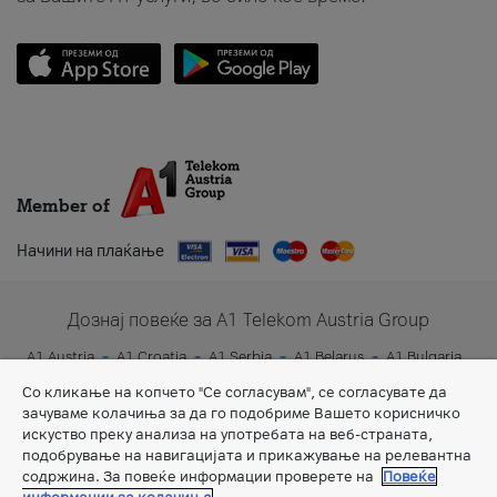
Member of
Начини на плаќање
Дознај повеќе за A1 Telekom Austria Group
A1 Austria
A1 Croatia
A1 Serbia
A1 Belarus
A1 Bulgaria
A1 Slovenia
A1 Digital
Со кликање на копчето "Се согласувам", се согласувате да
зачуваме колачиња за да го подобриме Вашето корисничко
искуство преку анализа на употребата на веб-страната,
подобрување на навигацијата и прикажување на релевантна
содржина. За повеќе информации проверете на
Повеќе