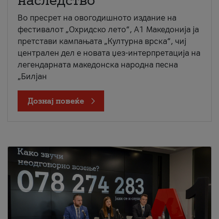
наследство
Во пресрет на овогодишното издание на
фестивалот „Охридско лето“, А1 Македонија ја
претстави кампањата „Културна врска“, чиј
централен дел е новата џез-интерпретација на
легендарната македонска народна песна
„Билјан
Дознај повеќе