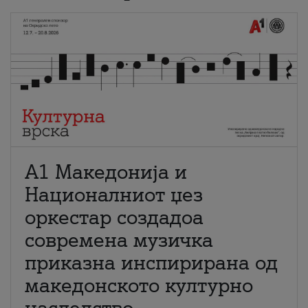
А1 Македонија и
Националниот џез
оркестар создадоа
современа музичка
приказна инспирирана од
македонското културно