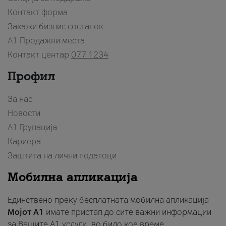
Контакт форма
Закажи бизнис состанок
A1 Продажни места
Контакт центар
077 1234
Профил
За нас
Новости
А1 Групација
Кариера
Заштита на лични податоци
Мобилна апликација
Единствено преку бесплатната мобилна апликација
Мојот A1
имате пристап до сите важни информации
за Вашите A1 услуги, во било кое време.