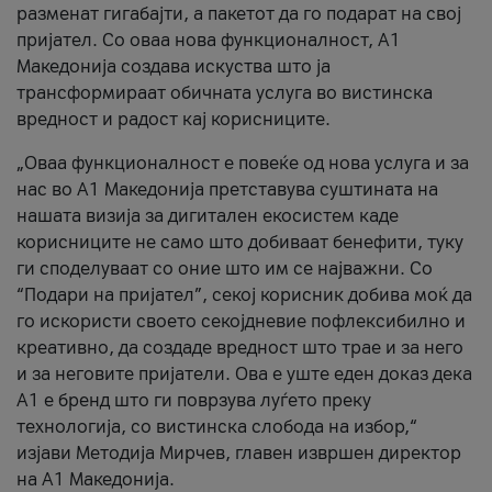
разменат гигабајти, а пакетот да го подарат на свој
пријател. Со оваа нова функционалност, А1
Македонија создава искуства што ја
трансформираат обичната услуга во вистинска
вредност и радост кај корисниците.
„Оваа функционалност е повеќе од нова услуга и за
нас во А1 Македонија претставува суштината на
нашата визија за дигитален екосистем каде
корисниците не само што добиваат бенефити, туку
ги споделуваат со оние што им се најважни. Со
“Подари на пријател”, секој корисник добива моќ да
го искористи своето секојдневие пофлексибилно и
креативно, да создаде вредност што трае и за него
и за неговите пријатели. Ова е уште еден доказ дека
А1 е бренд што ги поврзува луѓето преку
технологија, со вистинска слобода на избор,“
изјави Методија Мирчев, главен извршен директор
на А1 Македонија.