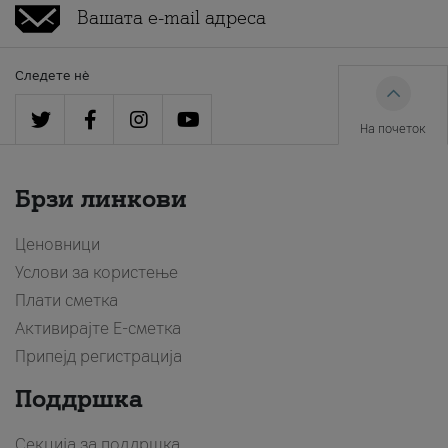
Следете нè
На почеток
Брзи линкови
Ценовници
Услови за користење
Плати сметка
Активирајте Е-сметка
Припејд регистрација
Поддршка
Секција за поддршка