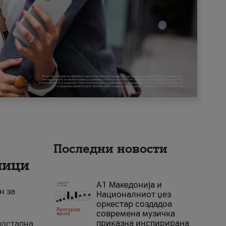
Последни новости
ници
А1 Македонија и
н за
Националниот џез
оркестар создадоа
современа музичка
приказна инспирирана
достапна