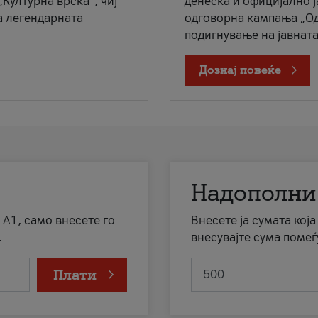
„Културна врска“, чиј
денеска и официјално 
а легендарната
одговорна кампања „Од
подигнување на јавната 
Дознај повеќе
Надополни
 А1, само внесете го
Внесете ја сумата кој
.
внесувајте сума помеѓ
Плати