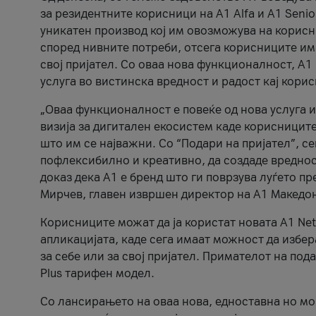
за резидентните корисници на А1 Alfa и A1 Senio
уникатен производ кој им овозможува на корисни
според нивните потреби, отсега корисниците има
свој пријател. Со оваа нова функционалност, А
услуга во вистинска вредност и радост кај кори
„Оваа функционалност е повеќе од нова услуга и
визија за дигитален екосистем каде корисниците
што им се најважни. Со “Подари на пријател”, с
пофлексибилно и креативно, да создаде вредност
доказ дека А1 е бренд што ги поврзува луѓето пр
Мирчев, главен извршен директор на А1 Македон
Корисниците можат да ја користат новата А1 Net
апликацијата, каде сега имаат можност да избера
за себе или за свој пријател. Примателот на пода
Plus тарифен модел.
Со лансирањето на оваа нова, едноставна но м