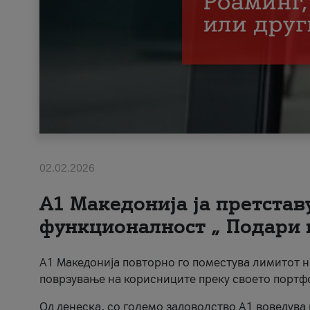
02.02.2026
А1 Македонија ја претста
функционалност „ Подари 
А1 Македонија повторно го поместува лимитот 
поврзување на корисниците преку своето портф
Од денеска, со големо задоволство А1 воведува 