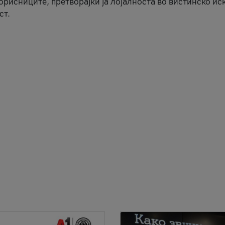
корисниците, претворајќи ја лојалноста во вистинско ис
ст.