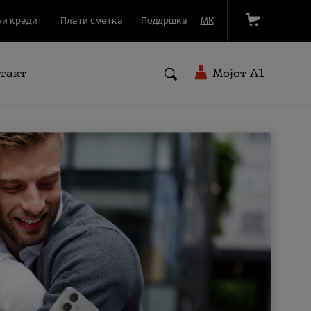
и кредит
Плати сметка
Поддршка
МК
такт
Мојот A1