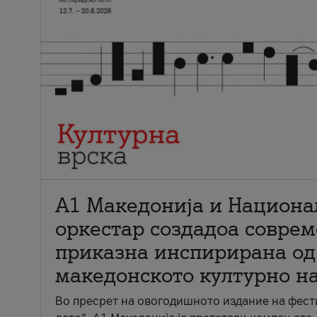
А1 Македонија и Национа
оркестар создадоа совре
приказна инспирирана од
македонското културно н
Во пресрет на овогодишното издание на фест