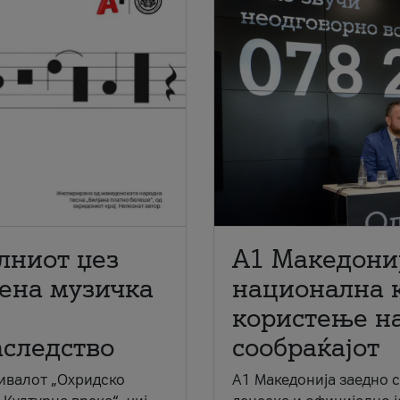
лниот џез
A1 Македони
мена музичка
национална 
користење на
аследство
сообраќајот
ивалот „Охридско
A1 Македонија заедно 