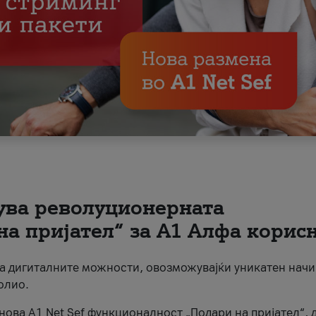
вува револуционерната
на пријател“ за А1 Алфа корис
на дигиталните можности, овозможувајќи уникатен начи
олио.
нова A1 Net Sef функционалност „Подари на пријател“, 