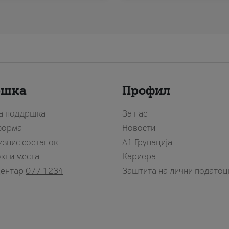
ршка
Профил
за поддршка
За нас
форма
Новости
изнис состанок
А1 Групација
жни места
Кариера
центар
077 1234
Заштита на лични податоц