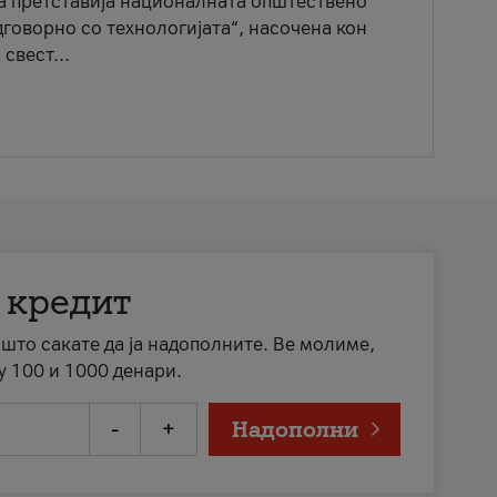
ја претставија националната општествено
говорно со технологијата“, насочена кон
свест...
 кредит
а што сакате да ја надополните. Ве молиме,
у 100 и 1000 денари.
-
+
Надополни