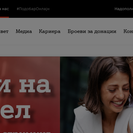
а нас
#ПодобарОнлајн
Надополн
свет
Медиа
Кариера
Броеви за донации
Кон