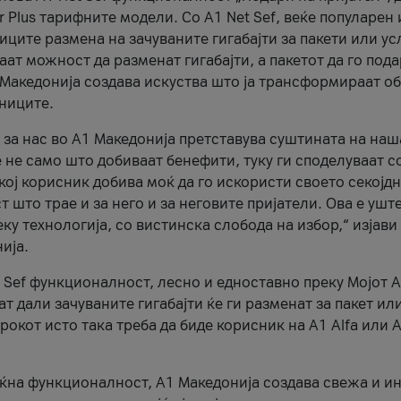
r Plus тарифните модели. Со A1 Net Sef, веќе популарен 
ците размена на зачуваните гигабајти за пакети или ус
ат можност да разменат гигабајти, а пакетот да го пода
1 Македонија создава искуства што ја трансформираат о
сниците.
 за нас во А1 Македонија претставува суштината на наш
 не само што добиваат бенефити, туку ги споделуваат с
екој корисник добива моќ да го искористи своето секојд
 што трае и за него и за неговите пријатели. Ова е ушт
еку технологија, со вистинска слобода на избор,“ изјави
ија.
 Sef функционалност, лесно и едноставно преку Мојот 
т дали зачуваните гигабајти ќе ги разменат за пакет ил
рокот исто така треба да биде корисник на А1 Alfa или A
оќна функционалност, А1 Македонија создава свежа и и