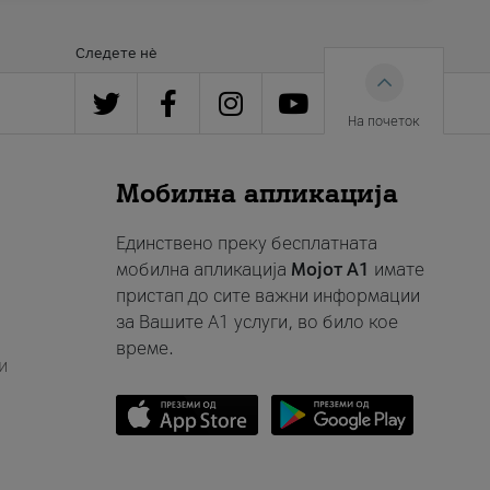
Следете нè
На почеток
Мобилна апликација
Единствено преку бесплатната
мобилна апликација
Мојот A1
имате
пристап до сите важни информации
за Вашите A1 услуги, во било кое
време.
и