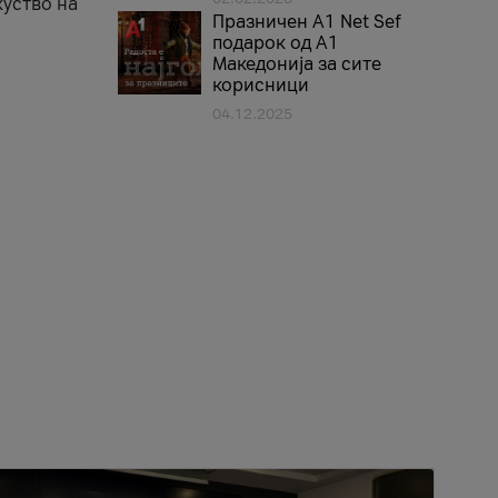
куство на
Празничен A1 Net Sеf
подарок од А1
Македонија за сите
корисници
04.12.2025