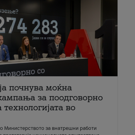
ја почнува моќна
кампања за поодговорно
 технологијата во
со Министерството за внатрешни работи