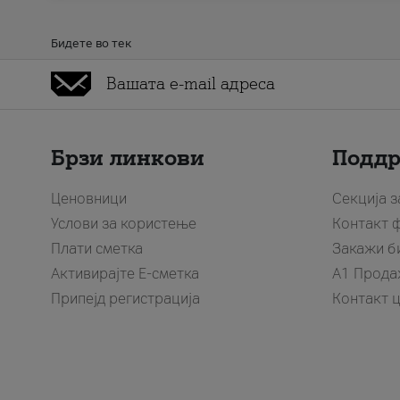
Бидете во тек
Брзи линкови
Подд
Ценовници
Секција 
Услови за користење
Контакт 
Плати сметка
Закажи б
Активирајте Е-сметка
A1 Прода
Припејд регистрација
Контакт 