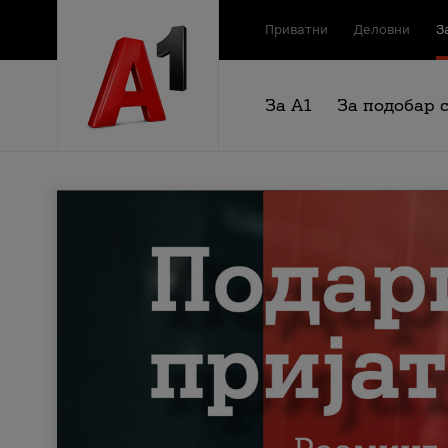
Приватни
Деловни
З
За А1
За подобар 