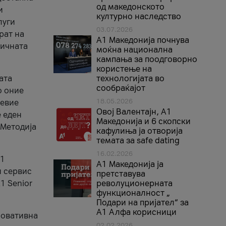
од македонското
и
културно наследство
луги
03.07.2026
рат на
A1 Македонија почнува
бичната
моќна национална
кампања за поодговорно
користење на
ата
технологијата во
сообраќајот
о оние
18.05.2026
невие
Овој Валентајн, A1
е еден
Македонија и 6 скопски
 Методија
кафулиња ја отворија
темата за safe dating
16.02.2026
А1
А1 Македонија ја
и сервис
претставува
1 Senior
револуционерната
функционалност „
Подари на пријател“ за
А1 Алфа корисници
новативна
02.02.2026