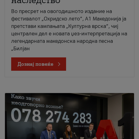
наследство
Во пресрет на овогодишното издание на
фестивалот „Охридско лето“, А1 Македонија ја
претстави кампањата „Културна врска“, чиј
централен дел е новата џез-интерпретација на
легендарната македонска народна песна
„Билјан
Дознај повеќе