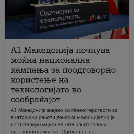
A1 Македонија почнува
моќна национална
кампања за поодговорно
користење на
технологијата во
сообраќајот
A1 Македонија заедно со Министерството за
внатрешни работи денеска и официјално ја
претставија националната општествено
одговорна кампања „Одговорно со