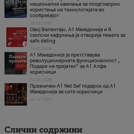
национална кампања за поодговорно
користење на технологијата во
сообраќајот
18.05.2026
Овој Валентајн, A1 Македонија и 6
скопски кафулиња ја отворија темата за
safe dating
16.02.2026
А1 Македонија ја претставува
револуционерната функционалност „
Подари на пријател“ за А1 Алфа
корисници
02.02.2026
Празничен A1 Net Sеf подарок од А1
Македонија за сите корисници
04.12.2025
Слични содржини