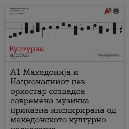
А1 Македонија и
Националниот џез
оркестар создадоа
современа музичка
приказна инспирирана од
македонското културно