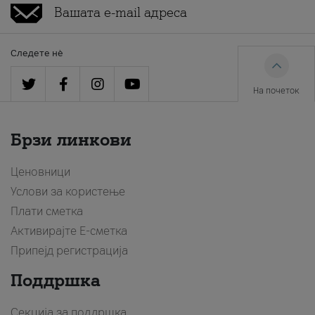
Следете нè
На почеток
Брзи линкови
Ценовници
Услови за користење
Плати сметка
Активирајте Е-сметка
Припејд регистрација
Поддршка
Секција за поддршка