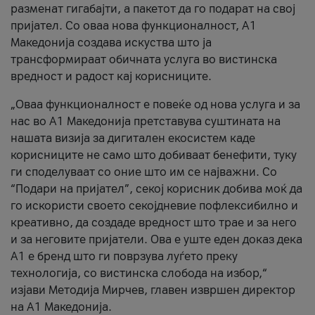
разменат гигабајти, а пакетот да го подарат на свој
пријател. Со оваа нова функционалност, А1
Македонија создава искуства што ја
трансформираат обичната услуга во вистинска
вредност и радост кај корисниците.
„Оваа функционалност е повеќе од нова услуга и за
нас во А1 Македонија претставува суштината на
нашата визија за дигитален екосистем каде
корисниците не само што добиваат бенефити, туку
ги споделуваат со оние што им се најважни. Со
“Подари на пријател”, секој корисник добива моќ да
го искористи своето секојдневие пофлексибилно и
креативно, да создаде вредност што трае и за него
и за неговите пријатели. Ова е уште еден доказ дека
А1 е бренд што ги поврзува луѓето преку
технологија, со вистинска слобода на избор,“
изјави Методија Мирчев, главен извршен директор
на А1 Македонија.