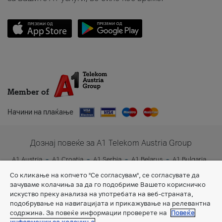
Member of
Начини на плаќање
Дознај повеќе за A1 Telekom Austria Group
A1 Austria
A1 Croatia
A1 Serbia
A1 Belarus
A1 Bulgaria
A1 Slovenia
A1 Digital
Со кликање на копчето "Се согласувам", се согласувате да
зачуваме колачиња за да го подобриме Вашето корисничко
искуство преку анализа на употребата на веб-страната,
подобрување на навигацијата и прикажување на релевантна
содржина. За повеќе информации проверете на
Повеќе