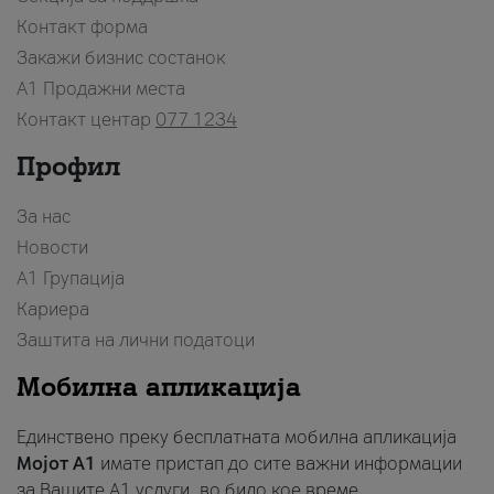
Контакт форма
Закажи бизнис состанок
A1 Продажни места
Контакт центар
077 1234
Профил
За нас
Новости
А1 Групација
Кариера
Заштита на лични податоци
Мобилна апликација
Единствено преку бесплатната мобилна апликација
Мојот A1
имате пристап до сите важни информации
за Вашите A1 услуги, во било кое време.