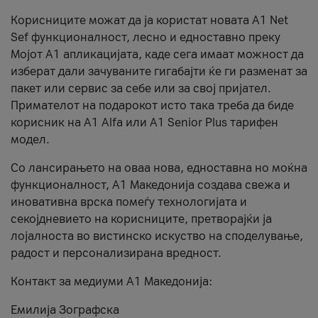
Корисниците можат да ја користат новата А1 Net
Sef функционалност, лесно и едноставно преку
Мојот А1 апликацијата, каде сега имаат можност да
изберат дали зачуваните гигабајти ќе ги разменат за
пакет или сервис за себе или за свој пријател.
Примателот на подарокот исто така треба да биде
корисник на А1 Alfa или A1 Senior Plus тарифен
модел.
Со лансирањето на оваа нова, едноставна но моќна
функционалност, А1 Македонија создава свежа и
иновативна врска помеѓу технологијата и
секојдневието на корисниците, претворајќи ја
лојалноста во вистинско искуство на споделување,
радост и персонализирана вредност.
Контакт за медиуми А1 Македонија:
Емилија Зографска