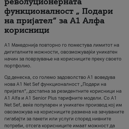
револуционерната
функционалност „ Подари
За нас
на пријател“ за А1 Алфа
#ПодобарОнлајн
корисници
А1 Македонија повторно го поместува лимитот на
дигиталните можности, овозможувајќи уникатен
начин за поврзување на корисниците преку своето
портфолио.
Од денеска, со големо задоволство А1 воведува
нова A1 Net Sef функционалност „Подари на
пријател“, достапна за резидентните корисници на
А1 Alfa и A1 Senior Plus тарифните модели. Со A1
Net Sef, веќе популарен и уникатен производ кој им
овозможува на корисниците размена на зачуваните
гигабајти за пакети или услуги според нивните
потреби, отсега корисниците имаат можност да