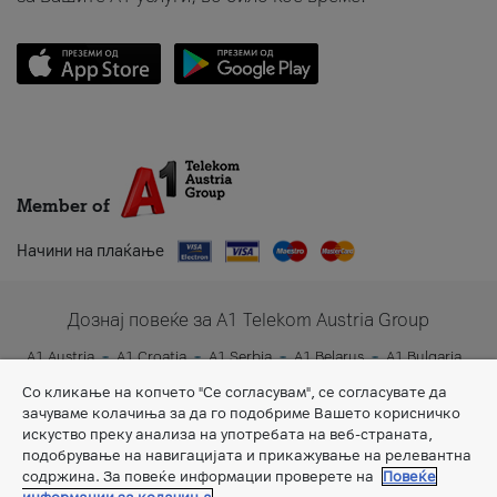
Member of
Начини на плаќање
Дознај повеќе за A1 Telekom Austria Group
A1 Austria
A1 Croatia
A1 Serbia
A1 Belarus
A1 Bulgaria
A1 Slovenia
A1 Digital
Со кликање на копчето "Се согласувам", се согласувате да
зачуваме колачиња за да го подобриме Вашето корисничко
искуство преку анализа на употребата на веб-страната,
подобрување на навигацијата и прикажување на релевантна
содржина. За повеќе информации проверете на
Повеќе