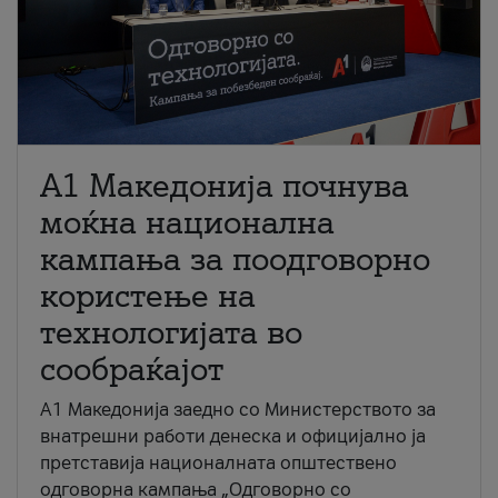
A1 Македонија почнува
моќна национална
кампања за поодговорно
користење на
технологијата во
сообраќајот
A1 Македонија заедно со Министерството за
внатрешни работи денеска и официјално ја
претставија националната општествено
одговорна кампања „Одговорно со