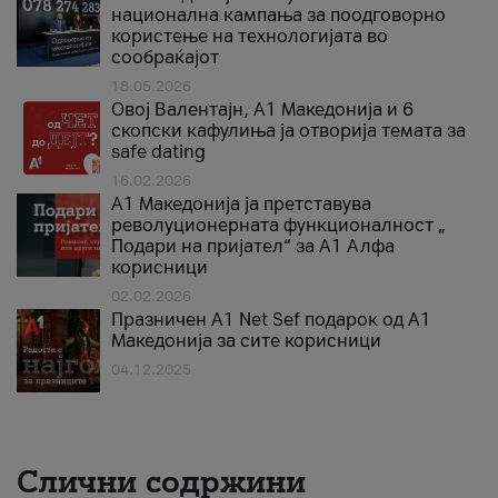
национална кампања за поодговорно
користење на технологијата во
сообраќајот
18.05.2026
Овој Валентајн, A1 Македонија и 6
скопски кафулиња ја отворија темата за
safe dating
16.02.2026
А1 Македонија ја претставува
револуционерната функционалност „
Подари на пријател“ за А1 Алфа
корисници
02.02.2026
Празничен A1 Net Sеf подарок од А1
Македонија за сите корисници
04.12.2025
Слични содржини