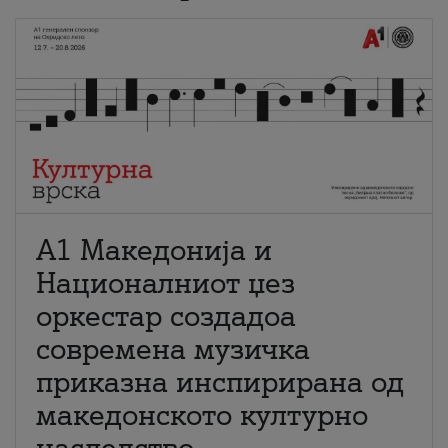
А1 Македонија и
Националниот џез
оркестар создадоа
современа музичка
приказна инспирирана од
македонското културно