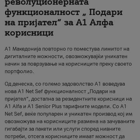
револуционерната
функционалност „ Подари
За нас
на пријател“ за А1 Алфа
#ПодобарОнлајн
корисници
А1 Македонија повторно го поместува лимитот на
дигиталните можности, овозможувајќи уникатен
начин за поврзување на корисниците преку своето
портфолио.
Од денеска, со големо задоволство А1 воведува
нова A1 Net Sef функционалност „Подари на
пријател“, достапна за резидентните корисници на
А1 Alfa и A1 Senior Plus тарифните модели. Со A1
Net Sef, веќе популарен и уникатен производ кој им
овозможува на корисниците размена на зачуваните
гигабајти за пакети или услуги според нивните
потреби, отсега корисниците имаат можност да