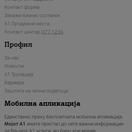
Контакт форма
Закажи бизнис состанок
A1 Продажни места
Контакт центар
077 1234
Профил
За нас
Новости
А1 Групација
Кариера
Заштита на лични податоци
Мобилна апликација
Единствено преку бесплатната мобилна апликација
Мојот A1
имате пристап до сите важни информации
за Вашите A1 услуги, во било кое време.