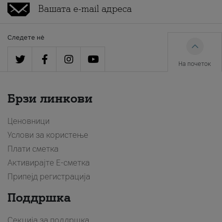
Следете нè
На почеток
Брзи линкови
Ценовници
Услови за користење
Плати сметка
Активирајте Е-сметка
Припејд регистрација
Поддршка
Секција за поддршка