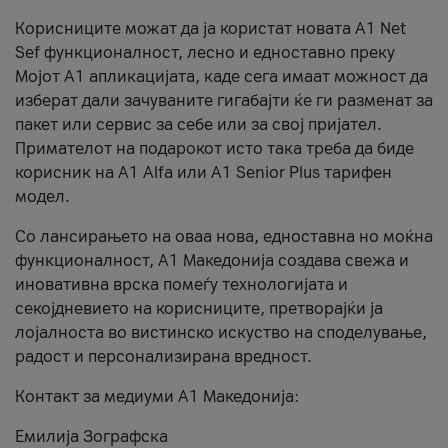
Корисниците можат да ја користат новата А1 Net
Sef функционалност, лесно и едноставно преку
Мојот А1 апликацијата, каде сега имаат можност да
изберат дали зачуваните гигабајти ќе ги разменат за
пакет или сервис за себе или за свој пријател.
Примателот на подарокот исто така треба да биде
корисник на А1 Alfa или A1 Senior Plus тарифен
модел.
Со лансирањето на оваа нова, едноставна но моќна
функционалност, А1 Македонија создава свежа и
иновативна врска помеѓу технологијата и
секојдневието на корисниците, претворајќи ја
лојалноста во вистинско искуство на споделување,
радост и персонализирана вредност.
Контакт за медиуми А1 Македонија:
Емилија Зографска