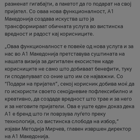
разменат гигабајти, а пакетот да го подарат на свој
пријател. Со оваа нова функционалност, А1
Македонија создава искуства што ја
трансформираат обичната услуга во вистинска
вредност и радост кај корисниците.
„Оваа функционалност е повеќе од нова услуга и за
нас во А1 Македонија претставува суштината на
нашата визија за дигитален екосистем каде
корисниците не само што добиваат бенефити, туку
ги споделуваат со оние што им се најважни. Со
“Подари на пријател”, секој корисник добива моќ да
го искористи своето секојдневие пофлексибилно и
креативно, да создаде вредност што трае и за него
и за неговите пријатели. Ова е уште еден доказ дека
А1 е бренд што ги поврзува луѓето преку
технологија, со вистинска слобода на избор,“
изјави Методија Мирчев, главен извршен директор
на А1 Македонија.