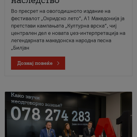
наследство
Во пресрет на овогодишното издание на
фестивалот „Охридско лето“, А1 Македонија ја
претстави кампањата „Културна врска“, чиј
централен дел е новата џез-интерпретација на
легендарната македонска народна песна
„Билјан
Дознај повеќе