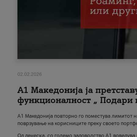
02.02.2026
А1 Македонија ја претста
функционалност „ Подари 
А1 Македонија повторно го поместува лимитот 
поврзување на корисниците преку своето портф
Од денеска, со големо задоволство А1 воведува 