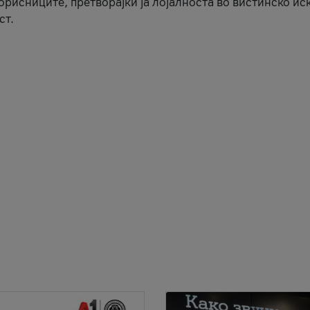
корисниците, претворајќи ја лојалноста во вистинско ис
ст.