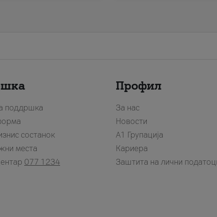
ршка
Профил
за поддршка
За нас
форма
Новости
изнис состанок
А1 Групација
жни места
Кариера
центар
077 1234
Заштита на лични податоц