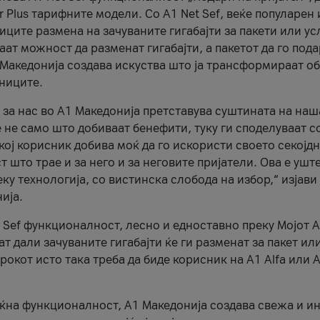
r Plus тарифните модели. Со A1 Net Sef, веќе популарен 
ците размена на зачуваните гигабајти за пакети или ус
ат можност да разменат гигабајти, а пакетот да го пода
1 Македонија создава искуства што ја трансформираат о
сниците.
 за нас во А1 Македонија претставува суштината на наш
 не само што добиваат бенефити, туку ги споделуваат с
екој корисник добива моќ да го искористи своето секојд
 што трае и за него и за неговите пријатели. Ова е ушт
еку технологија, со вистинска слобода на избор,“ изјави
ија.
 Sef функционалност, лесно и едноставно преку Мојот 
т дали зачуваните гигабајти ќе ги разменат за пакет ил
рокот исто така треба да биде корисник на А1 Alfa или A
оќна функционалност, А1 Македонија создава свежа и и