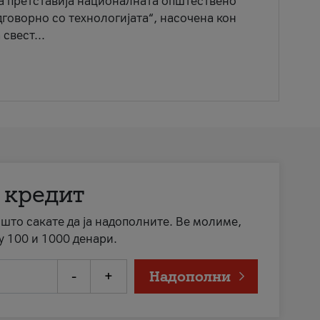
ја претставија националната општествено
говорно со технологијата“, насочена кон
свест...
 кредит
а што сакате да ја надополните. Ве молиме,
у 100 и 1000 денари.
-
+
Надополни