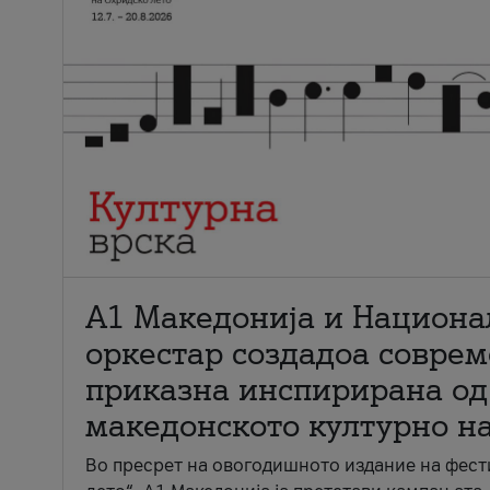
А1 Македонија и Национа
оркестар создадоа совре
приказна инспирирана од
македонското културно н
Во пресрет на овогодишното издание на фест