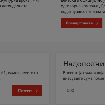
„Културна врска“, чиј
денеска и официјално 
а легендарната
одговорна кампања „Од
подигнување на јавната 
Дознај повеќе
Надополни
 А1, само внесете го
Внесете ја сумата кој
.
внесувајте сума помеѓ
Плати