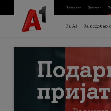
Приватни
Деловни
З
За А1
За подобар 