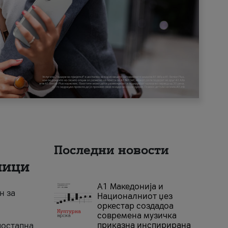
Последни новости
ници
А1 Македонија и
н за
Националниот џез
оркестар создадоа
современа музичка
приказна инспирирана
достапна