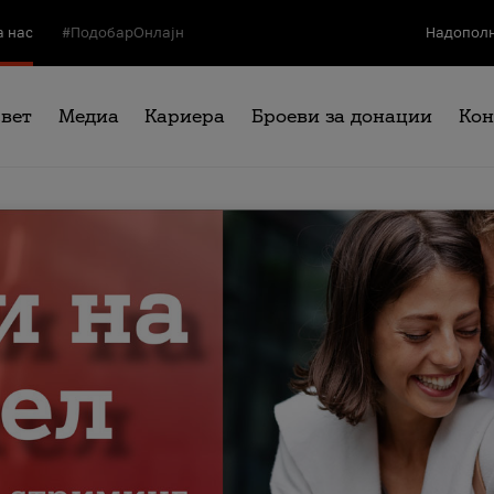
а нас
#ПодобарОнлајн
Надополн
свет
Медиа
Кариера
Броеви за донации
Кон