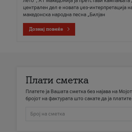
лето“, А1 Македонија ја претстави кампањата 
централен дел е новата џез-интерпретација н
македонска народна песна „Билјан
Дознај повеќе
Плати сметка
Платете ја Вашата сметка без најава на Мојот
бројот на фактурата што сакате да ја платите
Број на сметка