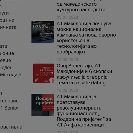
од македонското
и
културно наследство
луги
03.07.2026
рат на
A1 Македонија почнува
бичната
моќна национална
кампања за поодговорно
користење на
ата
технологијата во
сообраќајот
о оние
18.05.2026
невие
Овој Валентајн, A1
е еден
Македонија и 6 скопски
 Методија
кафулиња ја отворија
темата за safe dating
16.02.2026
А1
А1 Македонија ја
и сервис
претставува
1 Senior
револуционерната
функционалност „
Подари на пријател“ за
А1 Алфа корисници
новативна
02.02.2026