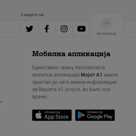
Следете нè
На почеток
Мобилна апликација
Единствено преку бесплатната
мобилна апликација
Мојот A1
имате
пристап до сите важни информации
за Вашите A1 услуги, во било кое
време.
и