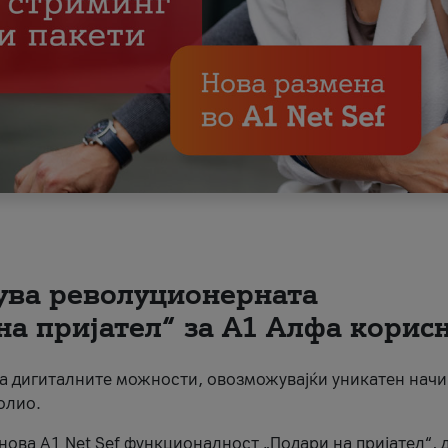
вува револуционерната
на пријател“ за А1 Алфа корис
на дигиталните можности, овозможувајќи уникатен начи
олио.
нова A1 Net Sef функционалност „Подари на пријател“, 