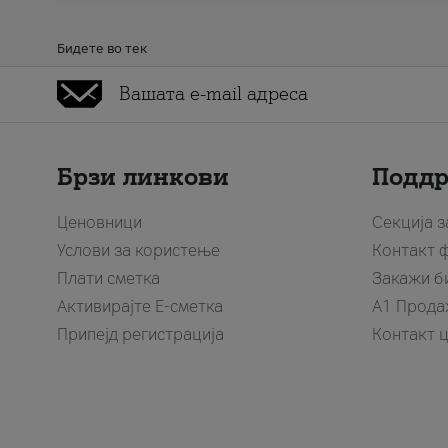
Бидете во тек
Брзи линкови
Подд
Ценовници
Секција 
Услови за користење
Контакт 
Плати сметка
Закажи б
Активирајте Е-сметка
A1 Прода
Припејд регистрација
Контакт 