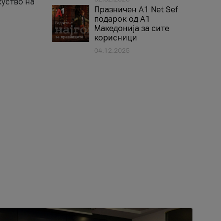
куство на
Празничен A1 Net Sеf
подарок од А1
Македонија за сите
корисници
04.12.2025