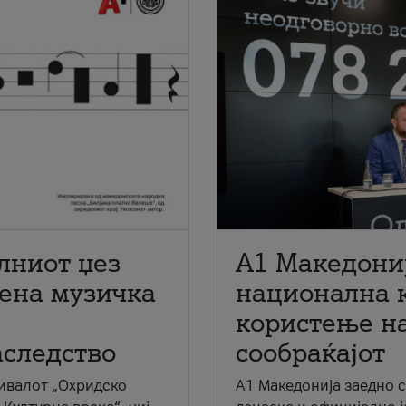
лниот џез
A1 Македони
мена музичка
национална 
користење на
аследство
сообраќајот
ивалот „Охридско
A1 Македонија заедно 