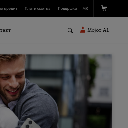
и кредит
Плати сметка
Поддршка
МК
такт
Мојот A1