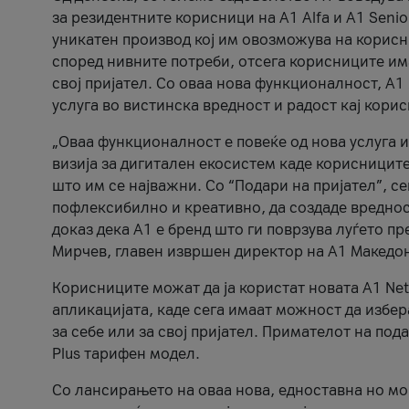
за резидентните корисници на А1 Alfa и A1 Senio
уникатен производ кој им овозможува на корисни
според нивните потреби, отсега корисниците има
свој пријател. Со оваа нова функционалност, А
услуга во вистинска вредност и радост кај кори
„Оваа функционалност е повеќе од нова услуга и
визија за дигитален екосистем каде корисниците
што им се најважни. Со “Подари на пријател”, с
пофлексибилно и креативно, да создаде вредност
доказ дека А1 е бренд што ги поврзува луѓето пр
Мирчев, главен извршен директор на А1 Македон
Корисниците можат да ја користат новата А1 Net
апликацијата, каде сега имаат можност да избера
за себе или за свој пријател. Примателот на пода
Plus тарифен модел.
Со лансирањето на оваа нова, едноставна но м