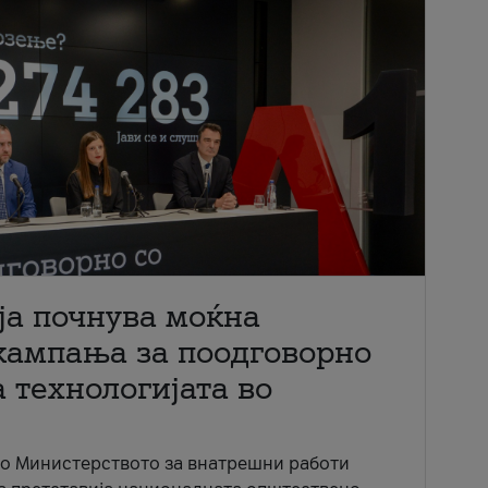
ја почнува моќна
кампања за поодговорно
 технологијата во
со Министерството за внатрешни работи