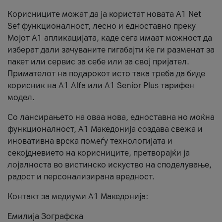
Корисниците можат да ја користат новата А1 Net
Sef функционалност, лесно и едноставно преку
Мојот А1 апликацијата, каде сега имаат можност да
изберат дали зачуваните гигабајти ќе ги разменат за
пакет или сервис за себе или за свој пријател.
Примателот на подарокот исто така треба да биде
корисник на А1 Alfa или A1 Senior Plus тарифен
модел.
Со лансирањето на оваа нова, едноставна но моќна
функционалност, А1 Македонија создава свежа и
иновативна врска помеѓу технологијата и
секојдневието на корисниците, претворајќи ја
лојалноста во вистинско искуство на споделување,
радост и персонализирана вредност.
Контакт за медиуми А1 Македонија:
Емилија Зографска