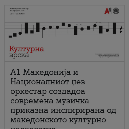
А1 Македонија и
Националниот џез
оркестар создадоа
современа музичка
приказна инспирирана од
македонското културно