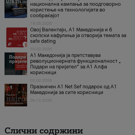
национална кампања за поодговорно
користење на технологијата во
сообраќајот
18.05.2026
Овој Валентајн, A1 Македонија и 6
скопски кафулиња ја отворија темата за
safe dating
16.02.2026
А1 Македонија ја претставува
револуционерната функционалност „
Подари на пријател“ за А1 Алфа
корисници
02.02.2026
Празничен A1 Net Sеf подарок од А1
Македонија за сите корисници
04.12.2025
Слични содржини