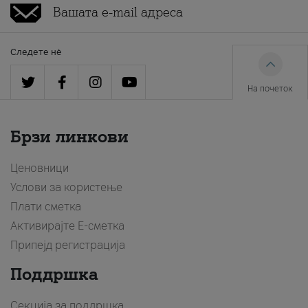
Следете нè
На почеток
Брзи линкови
Ценовници
Услови за користење
Плати сметка
Активирајте Е-сметка
Припејд регистрација
Поддршка
Секција за поддршка