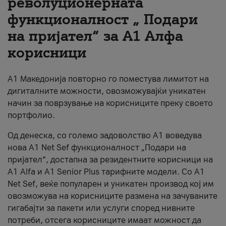
револуционерната
функционалност „ Подари
За нас
на пријател“ за А1 Алфа
#ПодобарОнлајн
корисници
А1 Македонија повторно го поместува лимитот на
дигиталните можности, овозможувајќи уникатен
начин за поврзување на корисниците преку своето
портфолио.
Од денеска, со големо задоволство А1 воведува
нова A1 Net Sef функционалност „Подари на
пријател“, достапна за резидентните корисници на
А1 Alfa и A1 Senior Plus тарифните модели. Со A1
Net Sef, веќе популарен и уникатен производ кој им
овозможува на корисниците размена на зачуваните
гигабајти за пакети или услуги според нивните
потреби, отсега корисниците имаат можност да