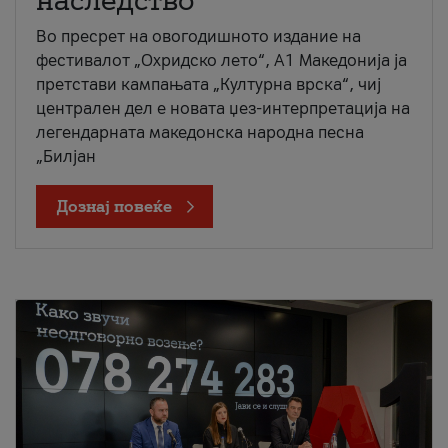
наследство
Во пресрет на овогодишното издание на
фестивалот „Охридско лето“, А1 Македонија ја
претстави кампањата „Културна врска“, чиј
централен дел е новата џез-интерпретација на
легендарната македонска народна песна
„Билјан
Дознај повеќе