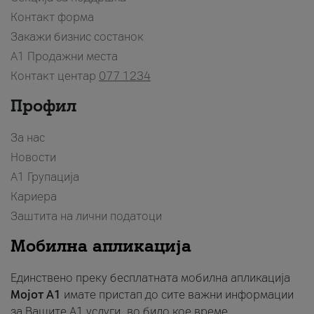
Контакт форма
Закажи бизнис состанок
A1 Продажни места
Контакт центар
077 1234
Профил
За нас
Новости
А1 Групација
Кариера
Заштита на лични податоци
Мобилна апликација
Единствено преку бесплатната мобилна апликација
Мојот A1
имате пристап до сите важни информации
за Вашите A1 услуги, во било кое време.