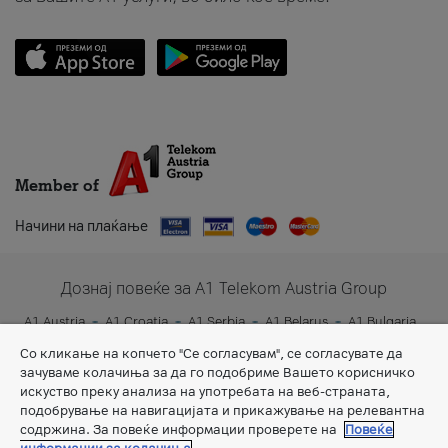
Member of
Начини на плаќање
Дознај повеќе за A1 Telekom Austria Group
A1 Austria
A1 Croatia
A1 Serbia
A1 Belarus
A1 Bulgaria
A1 Slovenia
A1 Digital
Со кликање на копчето "Се согласувам", се согласувате да
зачуваме колачиња за да го подобриме Вашето корисничко
искуство преку анализа на употребата на веб-страната,
подобрување на навигацијата и прикажување на релевантна
содржина. За повеќе информации проверете на
Повеќе