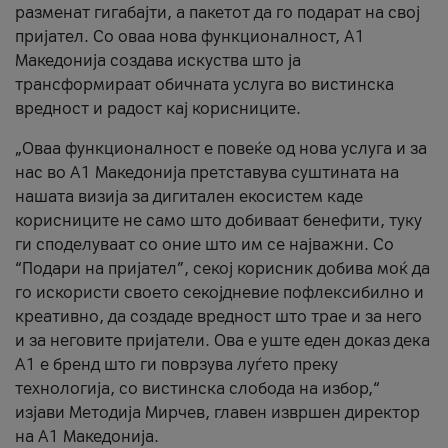
разменат гигабајти, а пакетот да го подарат на свој
пријател. Со оваа нова функционалност, А1
Македонија создава искуства што ја
трансформираат обичната услуга во вистинска
вредност и радост кај корисниците.
„Оваа функционалност е повеќе од нова услуга и за
нас во А1 Македонија претставува суштината на
нашата визија за дигитален екосистем каде
корисниците не само што добиваат бенефити, туку
ги споделуваат со оние што им се најважни. Со
“Подари на пријател”, секој корисник добива моќ да
го искористи своето секојдневие пофлексибилно и
креативно, да создаде вредност што трае и за него
и за неговите пријатели. Ова е уште еден доказ дека
А1 е бренд што ги поврзува луѓето преку
технологија, со вистинска слобода на избор,“
изјави Методија Мирчев, главен извршен директор
на А1 Македонија.