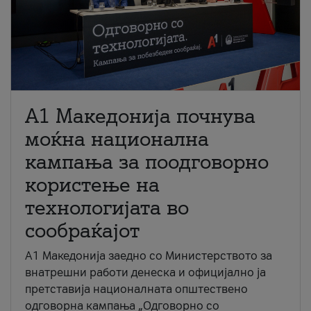
A1 Македонија почнува
моќна национална
кампања за поодговорно
користење на
технологијата во
сообраќајот
A1 Македонија заедно со Министерството за
внатрешни работи денеска и официјално ја
претставија националната општествено
одговорна кампања „Одговорно со