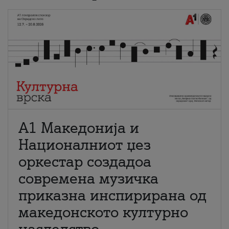
А1 Македонија и
Националниот џез
оркестар создадоа
современа музичка
приказна инспирирана од
македонското културно