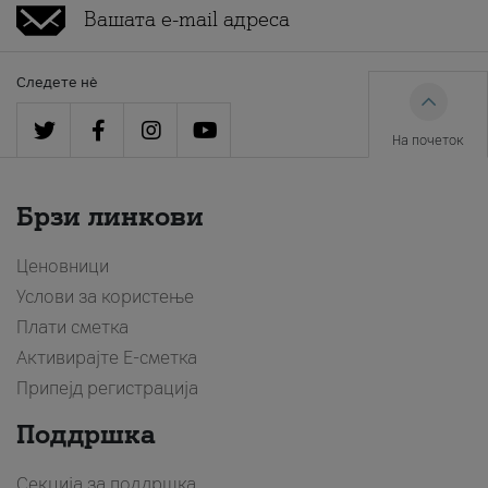
Следете нè
На почеток
Брзи линкови
Ценовници
Услови за користење
Плати сметка
Активирајте Е-сметка
Припејд регистрација
Поддршка
Секција за поддршка