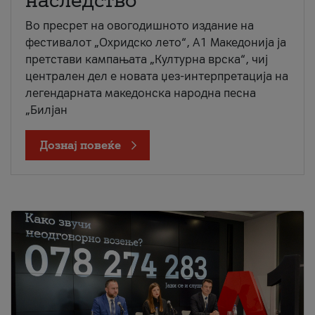
наследство
Во пресрет на овогодишното издание на
фестивалот „Охридско лето“, А1 Македонија ја
претстави кампањата „Културна врска“, чиј
централен дел е новата џез-интерпретација на
легендарната македонска народна песна
„Билјан
Дознај повеќе