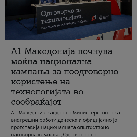
A1 Македонија почнува
моќна национална
кампања за поодговорно
користење на
технологијата во
сообраќајот
A1 Македонија заедно со Министерството за
внатрешни работи денеска и официјално ја
претставија националната општествено
одговорна кампања „Одговорно со