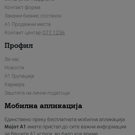
Контакт форма
Закажи бизнис состанок
A1 Продажни места
Контакт центар
077 1234
Профил
За нас
Новости
А1 Групација
Кариера
Заштита на лични податоци
Мобилна апликација
Единствено преку бесплатната мобилна апликација
Мојот A1
имате пристап до сите важни информации
за Вашите A1 услуги, во било кое време.