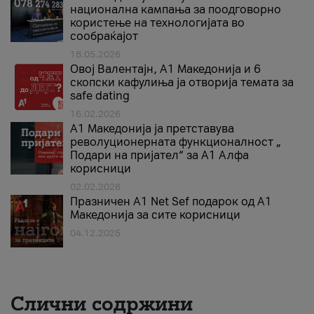
национална кампања за поодговорно
користење на технологијата во
сообраќајот
18.05.2026
Овој Валентајн, A1 Македонија и 6
скопски кафулиња ја отворија темата за
safe dating
16.02.2026
А1 Македонија ја претставува
револуционерната функционалност „
Подари на пријател“ за А1 Алфа
корисници
02.02.2026
Празничен A1 Net Sеf подарок од А1
Македонија за сите корисници
04.12.2025
Слични содржини