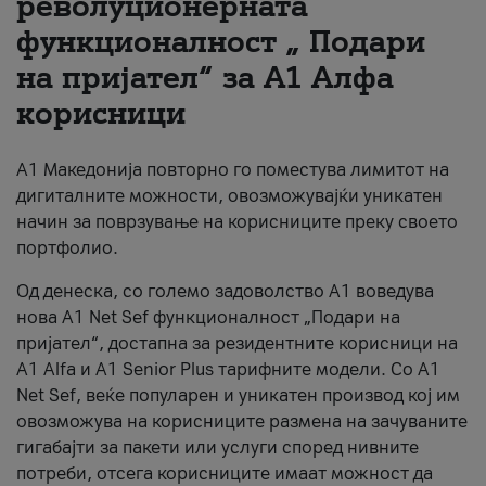
револуционерната
функционалност „ Подари
За нас
на пријател“ за А1 Алфа
#ПодобарОнлајн
корисници
А1 Македонија повторно го поместува лимитот на
дигиталните можности, овозможувајќи уникатен
начин за поврзување на корисниците преку своето
портфолио.
Од денеска, со големо задоволство А1 воведува
нова A1 Net Sef функционалност „Подари на
пријател“, достапна за резидентните корисници на
А1 Alfa и A1 Senior Plus тарифните модели. Со A1
Net Sef, веќе популарен и уникатен производ кој им
овозможува на корисниците размена на зачуваните
гигабајти за пакети или услуги според нивните
потреби, отсега корисниците имаат можност да