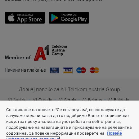
Member of
Начини на плаќање
Дознај повеќе за A1 Telekom Austria Group
A1 Austria
A1 Croatia
A1 Serbia
A1 Belarus
A1 Bulgaria
A1 Slovenia
A1 Digital
Со кликање на копчето "Се согласувам", се согласувате да
зачуваме колачиња за да го подобриме Вашето корисничко
искуство преку анализа на употребата на веб-страната,
подобрување на навигацијата и прикажување на релевантна
содржина. За повеќе информации проверете на
Повеќе