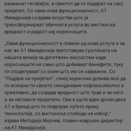
разменат гигабајти, а пакетот да го подарат на свој
пријател. Со оваа нова функционалност, А1
Македонија создава искуства што ја
трансформираат обичната услуга во вистинска
вредност и радост кај корисниците.
„Оваа функционалност е повеќе од нова услуга и за
нас во А1 Македонија претставува суштината на
нашата визија за дигитален екосистем каде
корисниците не само што добиваат бенефити, туку
ги споделуваат со оние што им се најважни. Со
“Подари на пријател”, секој корисник добива моќ да
го искористи своето секојдневие пофлексибилно и
креативно, да создаде вредност што трае и за него
и за неговите пријатели. Ова е уште еден доказ дека
А1 е бренд што ги поврзува луѓето преку
технологија, со вистинска слобода на избор,“
изјави Методија Мирчев, главен извршен директор
на А1 Македонија.