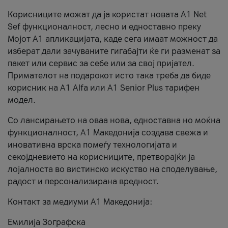
Корисниците можат да ја користат новата А1 Net
Sef функционалност, лесно и едноставно преку
Мојот А1 апликацијата, каде сега имаат можност да
изберат дали зачуваните гигабајти ќе ги разменат за
пакет или сервис за себе или за свој пријател.
Примателот на подарокот исто така треба да биде
корисник на А1 Alfa или A1 Senior Plus тарифен
модел.
Со лансирањето на оваа нова, едноставна но моќна
функционалност, А1 Македонија создава свежа и
иновативна врска помеѓу технологијата и
секојдневието на корисниците, претворајќи ја
лојалноста во вистинско искуство на споделување,
радост и персонализирана вредност.
Контакт за медиуми А1 Македонија:
Емилија Зографска