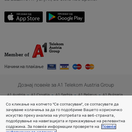
Member of
Начини на плаќање
Дознај повеќе за A1 Telekom Austria Group
A1 Austria
A1 Croatia
A1 Serbia
A1 Belarus
A1 Bulgaria
A1 Slovenia
A1 Digital
Со кликање на копчето "Се согласувам", се согласувате да
зачуваме колачиња за да го подобриме Вашето корисничко
искуство преку анализа на употребата на веб-страната,
подобрување на навигацијата и прикажување на релевантна
содржина. За повеќе информации проверете на
Повеќе