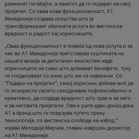
разменат гигабајти, а пакетот да го подарат на свој
пријател. Со оваа нова функционалност, А1
Македонија создава искуства што ја
трансформираат обичната услуга во вистинска
вредност и радост кај корисниците.
„Оваа функционалност е повеќе од нова услуга и за
нас во А1 Македонија претставува суштината на
нашата визија за дигитален екосистем каде
корисниците не само што добиваат бенефити, туку
ги споделуваат со оние што им се најважни. Со
“Подари на пријател”, секој корисник добива моќ да
го искористи своето секојдневие пофлексибилно и
креативно, да создаде вредност што трае и за него
и за неговите пријатели. Ова е уште еден доказ дека
А1 е бренд што ги поврзува луѓето преку
технологија, со вистинска слобода на избор,“
изјави Методија Мирчев, главен извршен директор
на А1 Македонија.