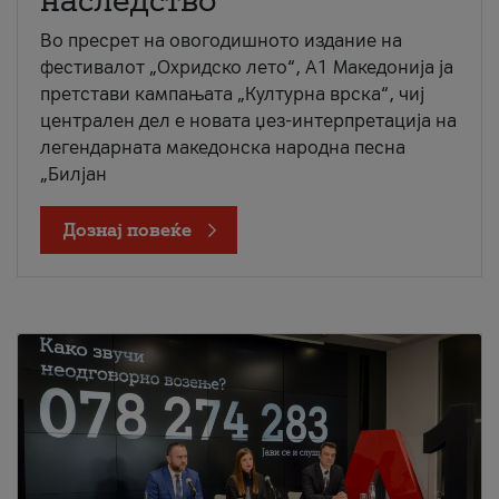
наследство
Во пресрет на овогодишното издание на
фестивалот „Охридско лето“, А1 Македонија ја
претстави кампањата „Културна врска“, чиј
централен дел е новата џез-интерпретација на
легендарната македонска народна песна
„Билјан
Дознај повеќе