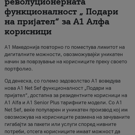
револуционерната
функционалност „ Подари
За нас
на пријател“ за А1 Алфа
#ПодобарОнлајн
корисници
А1 Македонија повторно го поместува лимитот на
дигиталните можности, овозможувајќи уникатен
начин за поврзување на корисниците преку своето
портфолио.
Од денеска, со големо задоволство А1 воведува
нова A1 Net Sef функционалност „Подари на
пријател“, достапна за резидентните корисници на
А1 Alfa и A1 Senior Plus тарифните модели. Со A1
Net Sef, веќе популарен и уникатен производ кој им
овозможува на корисниците размена на зачуваните
гигабајти за пакети или услуги според нивните
потреби, отсега корисниците имаат можност да