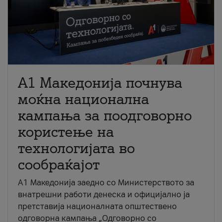
A1 Македонија почнува
моќна национална
кампања за поодговорно
користење на
технологијата во
сообраќајот
A1 Македонија заедно со Министерството за
внатрешни работи денеска и официјално ја
претставија националната општествено
одговорна кампања „Одговорно со