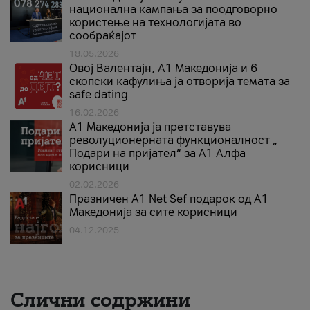
национална кампања за поодговорно
користење на технологијата во
сообраќајот
18.05.2026
Овој Валентајн, A1 Македонија и 6
скопски кафулиња ја отворија темата за
safe dating
16.02.2026
А1 Македонија ја претставува
револуционерната функционалност „
Подари на пријател“ за А1 Алфа
корисници
02.02.2026
Празничен A1 Net Sеf подарок од А1
Македонија за сите корисници
04.12.2025
Слични содржини