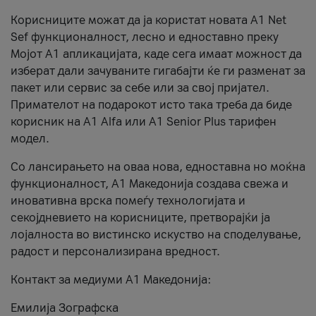
Корисниците можат да ја користат новата А1 Net
Sef функционалност, лесно и едноставно преку
Мојот А1 апликацијата, каде сега имаат можност да
изберат дали зачуваните гигабајти ќе ги разменат за
пакет или сервис за себе или за свој пријател.
Примателот на подарокот исто така треба да биде
корисник на А1 Alfa или A1 Senior Plus тарифен
модел.
Со лансирањето на оваа нова, едноставна но моќна
функционалност, А1 Македонија создава свежа и
иновативна врска помеѓу технологијата и
секојдневието на корисниците, претворајќи ја
лојалноста во вистинско искуство на споделување,
радост и персонализирана вредност.
Контакт за медиуми А1 Македонија:
Емилија Зографска