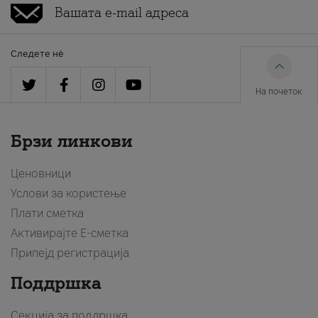
Следете нè
На почеток
Брзи линкови
Ценовници
Услови за користење
Плати сметка
Активирајте Е-сметка
Припејд регистрација
Поддршка
Секција за поддршка