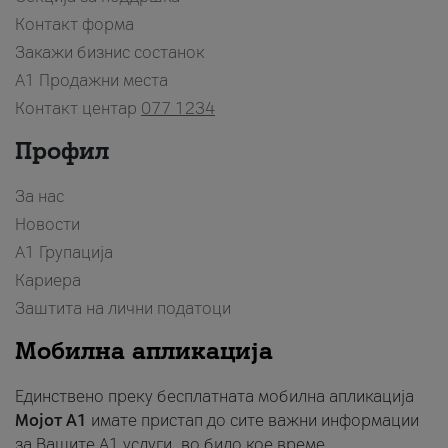
Контакт форма
Закажи бизнис состанок
A1 Продажни места
Контакт центар
077 1234
Профил
За нас
Новости
А1 Групација
Кариера
Заштита на лични податоци
Мобилна апликација
Единствено преку бесплатната мобилна апликација
Мојот A1
имате пристап до сите важни информации
за Вашите A1 услуги, во било кое време.