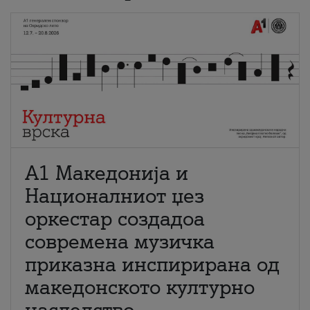
А1 Македонија и
Националниот џез
оркестар создадоа
современа музичка
приказна инспирирана од
македонското културно