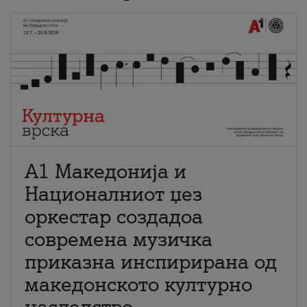
А1 Македонија и
Националниот џез
оркестар создадоа
современа музичка
приказна инспирирана од
македонското културно