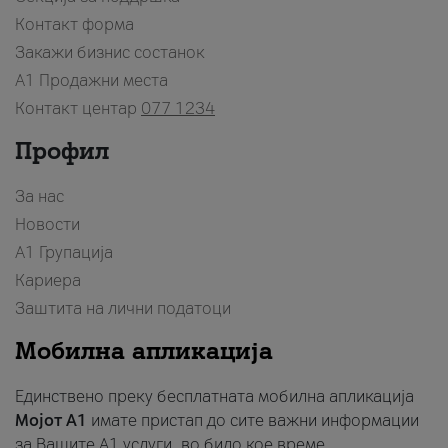
Контакт форма
Закажи бизнис состанок
A1 Продажни места
Контакт центар
077 1234
Профил
За нас
Новости
А1 Групација
Кариера
Заштита на лични податоци
Мобилна апликација
Единствено преку бесплатната мобилна апликација
Мојот A1
имате пристап до сите важни информации
за Вашите A1 услуги, во било кое време.