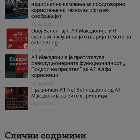
национална кампања за поодговорно
користење на технологијата во
сообраќајот
18.05.2026
Овој Валентајн, A1 Македонија и 6
скопски кафулиња ја отворија темата за
safe dating
16.02.2026
А1 Македонија ја претставува
револуционерната функционалност „
Подари на пријател“ за А1 Алфа
корисници
02.02.2026
Празничен A1 Net Sеf подарок од А1
Македонија за сите корисници
04.12.2025
Слични содржини