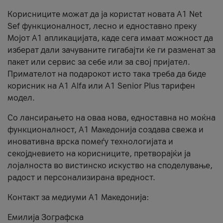
Корисниците можат да ја користат новата А1 Net
Sef функционалност, лесно и едноставно преку
Мојот А1 апликацијата, каде сега имаат можност да
изберат дали зачуваните гигабајти ќе ги разменат за
пакет или сервис за себе или за свој пријател.
Примателот на подарокот исто така треба да биде
корисник на А1 Alfa или A1 Senior Plus тарифен
модел.
Со лансирањето на оваа нова, едноставна но моќна
функционалност, А1 Македонија создава свежа и
иновативна врска помеѓу технологијата и
секојдневието на корисниците, претворајќи ја
лојалноста во вистинско искуство на споделување,
радост и персонализирана вредност.
Контакт за медиуми А1 Македонија:
Емилија Зографска