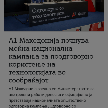
A1 Македонија почнува
моќна национална
кампања за поодговорно
користење на
технологијата во
сообраќајот
A1 Македонија заедно со Министерството за
внатрешни работи денеска и официјално ја
претставија националната општествено
одговорна кампања „Одговорно со