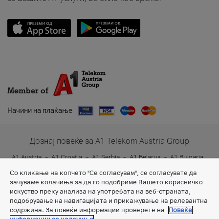
Member of
Начини на плаќање
Дознај повеќе за A1 Telekom Austria Group
A1 Austria
A1 Croatia
A1 Serbia
A1 Belarus
A1 Bulgaria
A1 Slovenia
A1 Digital
Со кликање на копчето "Се согласувам", се согласувате да
зачуваме колачиња за да го подобриме Вашето корисничко
искуство преку анализа на употребата на веб-страната,
подобрување на навигацијата и прикажување на релевантна
содржина. За повеќе информации проверете на
Повеќе