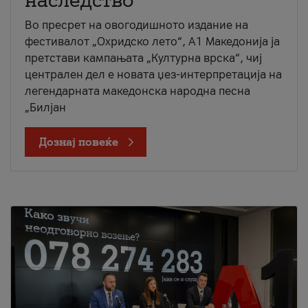
наследство
Во пресрет на овогодишното издание на
фестивалот „Охридско лето“, А1 Македонија ја
претстави кампањата „Културна врска“, чиј
централен дел е новата џез-интерпретација на
легендарната македонска народна песна
„Билјан
Дознај повеќе