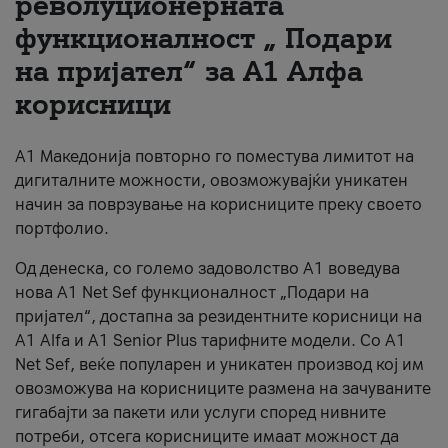
револуционерната
функционалност „ Подари
За нас
на пријател“ за А1 Алфа
#ПодобарОнлајн
корисници
А1 Македонија повторно го поместува лимитот на
дигиталните можности, овозможувајќи уникатен
начин за поврзување на корисниците преку своето
портфолио.
Од денеска, со големо задоволство А1 воведува
нова A1 Net Sef функционалност „Подари на
пријател“, достапна за резидентните корисници на
А1 Alfa и A1 Senior Plus тарифните модели. Со A1
Net Sef, веќе популарен и уникатен производ кој им
овозможува на корисниците размена на зачуваните
гигабајти за пакети или услуги според нивните
потреби, отсега корисниците имаат можност да