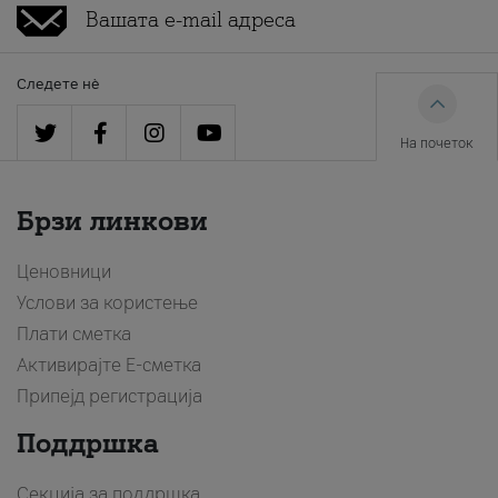
Следете нè
На почеток
Брзи линкови
Ценовници
Услови за користење
Плати сметка
Активирајте Е-сметка
Припејд регистрација
Поддршка
Секција за поддршка