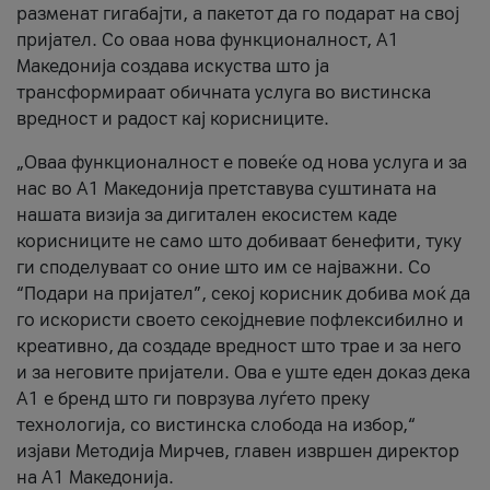
разменат гигабајти, а пакетот да го подарат на свој
пријател. Со оваа нова функционалност, А1
Македонија создава искуства што ја
трансформираат обичната услуга во вистинска
вредност и радост кај корисниците.
„Оваа функционалност е повеќе од нова услуга и за
нас во А1 Македонија претставува суштината на
нашата визија за дигитален екосистем каде
корисниците не само што добиваат бенефити, туку
ги споделуваат со оние што им се најважни. Со
“Подари на пријател”, секој корисник добива моќ да
го искористи своето секојдневие пофлексибилно и
креативно, да создаде вредност што трае и за него
и за неговите пријатели. Ова е уште еден доказ дека
А1 е бренд што ги поврзува луѓето преку
технологија, со вистинска слобода на избор,“
изјави Методија Мирчев, главен извршен директор
на А1 Македонија.