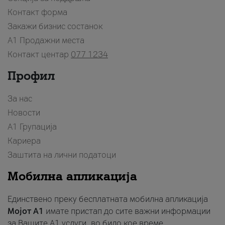
Контакт форма
Закажи бизнис состанок
A1 Продажни места
Контакт центар
077 1234
Профил
За нас
Новости
А1 Групација
Кариера
Заштита на лични податоци
Мобилна апликација
Единствено преку бесплатната мобилна апликација
Мојот A1
имате пристап до сите важни информации
за Вашите A1 услуги, во било кое време.