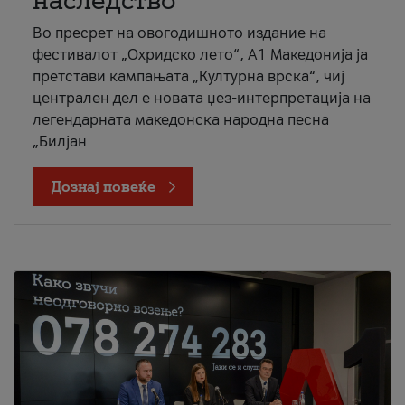
наследство
Во пресрет на овогодишното издание на
фестивалот „Охридско лето“, А1 Македонија ја
претстави кампањата „Културна врска“, чиј
централен дел е новата џез-интерпретација на
легендарната македонска народна песна
„Билјан
Дознај повеќе