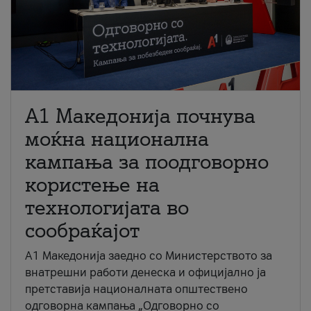
A1 Македонија почнува
моќна национална
кампања за поодговорно
користење на
технологијата во
сообраќајот
A1 Македонија заедно со Министерството за
внатрешни работи денеска и официјално ја
претставија националната општествено
одговорна кампања „Одговорно со