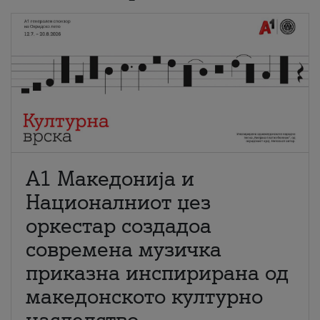
А1 Македонија и
Националниот џез
оркестар создадоа
современа музичка
приказна инспирирана од
македонското културно