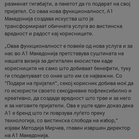
разменат гигабајти, а пакетот да го подарат на свој
пријател. Со оваа нова функционалност, А1
Македонија создава искуства што ја
трансформираат обичната услуга во вистинска
вредност и радост кај корисниците.
„Оваа функционалност е повеќе од нова услуга и за
нас во А1 Македонија претставува суштината на
нашата визија за дигитален екосистем каде
корисниците не само што добиваат бенефити, туку
ги споделуваат со оние што им се најважни. Со
“Подари на пријател”, секој корисник добива моќ да
го искористи своето секојдневие пофлексибилно и
креативно, да создаде вредност што трае и за него
и за неговите пријатели. Ова е уште еден доказ дека
А1 е бренд што ги поврзува луѓето преку
технологија, со вистинска слобода на избор,“
изјави Методија Мирчев, главен извршен директор
на А1 Македонија.