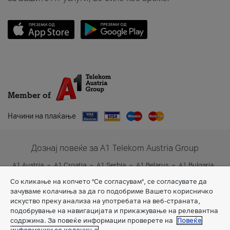
Member of
Начини на плаќање
Дознај повеќе за A1 Telekom Austria Group
A1 Austria
A1 Croatia
A1 Serbia
A1 Belarus
A1 Bulgaria
A1 Slovenia
A1 Digital
Со кликање на копчето "Се согласувам", се согласувате да
зачуваме колачиња за да го подобриме Вашето корисничко
искуство преку анализа на употребата на веб-страната,
подобрување на навигацијата и прикажување на релевантна
содржина. За повеќе информации проверете на
Повеќе