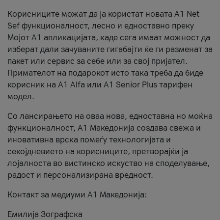
Корисниците можат да ја користат новата А1 Net
Sef функционалност, лесно и едноставно преку
Мојот А1 апликацијата, каде сега имаат можност да
изберат дали зачуваните гигабајти ќе ги разменат за
пакет или сервис за себе или за свој пријател.
Примателот на подарокот исто така треба да биде
корисник на А1 Alfa или A1 Senior Plus тарифен
модел.
Со лансирањето на оваа нова, едноставна но моќна
функционалност, А1 Македонија создава свежа и
иновативна врска помеѓу технологијата и
секојдневието на корисниците, претворајќи ја
лојалноста во вистинско искуство на споделување,
радост и персонализирана вредност.
Контакт за медиуми А1 Македонија:
Емилија Зографска