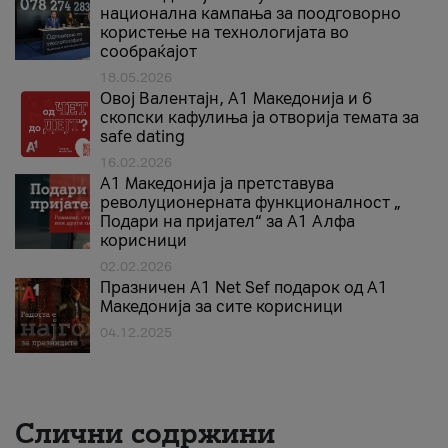
национална кампања за поодговорно
користење на технологијата во
сообраќајот
18.05.2026
Овој Валентајн, A1 Македонија и 6
скопски кафулиња ја отворија темата за
safe dating
16.02.2026
А1 Македонија ја претставува
револуционерната функционалност „
Подари на пријател“ за А1 Алфа
корисници
02.02.2026
Празничен A1 Net Sеf подарок од А1
Македонија за сите корисници
04.12.2025
Слични содржини