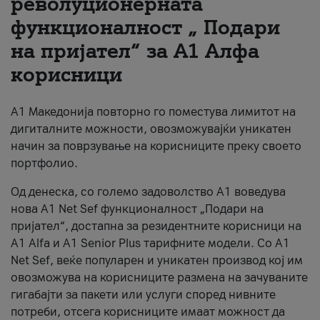
револуционерната
функционалност „ Подари
За нас
на пријател“ за А1 Алфа
#ПодобарОнлајн
корисници
А1 Македонија повторно го поместува лимитот на
дигиталните можности, овозможувајќи уникатен
начин за поврзување на корисниците преку своето
портфолио.
Од денеска, со големо задоволство А1 воведува
нова A1 Net Sef функционалност „Подари на
пријател“, достапна за резидентните корисници на
А1 Alfa и A1 Senior Plus тарифните модели. Со A1
Net Sef, веќе популарен и уникатен производ кој им
овозможува на корисниците размена на зачуваните
гигабајти за пакети или услуги според нивните
потреби, отсега корисниците имаат можност да