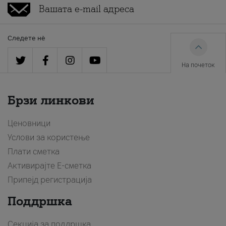
Следете нè
На почеток
Брзи линкови
Ценовници
Услови за користење
Плати сметка
Активирајте Е-сметка
Припејд регистрација
Поддршка
Секција за поддршка